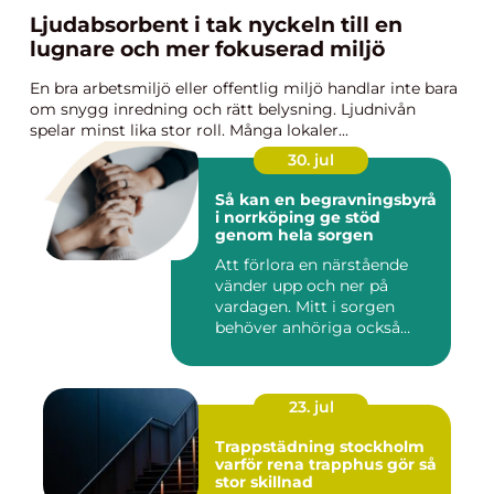
Ljudabsorbent i tak nyckeln till en
lugnare och mer fokuserad miljö
En bra arbetsmiljö eller offentlig miljö handlar inte bara
om snygg inredning och rätt belysning. Ljudnivån
spelar minst lika stor roll. Många lokaler...
30. jul
Så kan en begravningsbyrå
i norrköping ge stöd
genom hela sorgen
Att förlora en närstående
vänder upp och ner på
vardagen. Mitt i sorgen
behöver anhöriga också
fatta...
23. jul
Trappstädning stockholm
varför rena trapphus gör så
stor skillnad