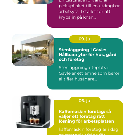
En Lastsläde förvandlar
pickupflaket till en utdragbar
arbetsyta. I stället för att
krypa in på knän...
09. jul
Stenläggning i Gävle:
Hållbara ytor för hus, gård
och företag
Stenläggning uteplats i
Gävle är ett ämne som berör
allt fler husägare...
06. jul
Kaffemaskin företag: så
väljer ett företag rätt
lösning för arbetsplatsen
kaffemaskin företag är i dag