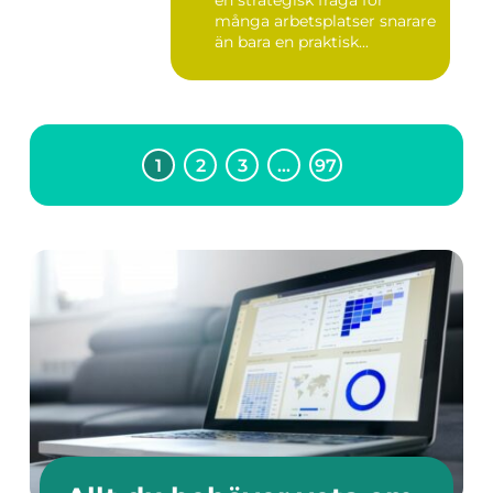
en strategisk fråga för
många arbetsplatser snarare
än bara en praktisk...
1
2
3
…
97