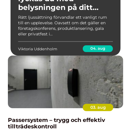
belysningen på ditt
event
Rätt ljussättning förvandlar ett vanligt rum
till en upplevelse. Oavsett om det gäller en
företagskonferens, produktlansering, gala
eller privatfest i...
04. aug
Viktoria Uddenholm
03. aug
Passersystem – trygg och effektiv
tillträdeskontroll