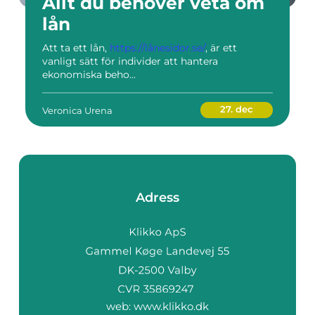
Allt du behöver veta om
lån
Att ta ett lån,
https://lånesidor.se/
, är ett
vanligt sätt för individer att hantera
ekonomiska beho...
27. dec
Veronica Urena
Adress
web:
www.klikko.dk