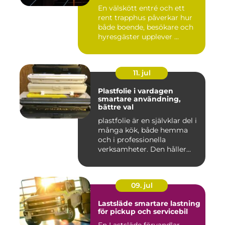
En välskött entré och ett
rent trapphus påverkar hur
både boende, besökare och
hyresgäster upplever ...
11. jul
Plastfolie i vardagen
smartare användning,
bättre val
plastfolie är en självklar del i
många kök, både hemma
och i professionella
verksamheter. Den håller...
09. jul
Lastsläde smartare lastning
för pickup och servicebil