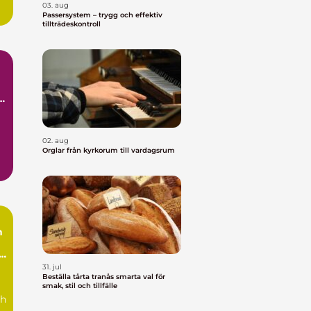
03. aug
..
Passersystem – trygg och effektiv
tillträdeskontroll
02. aug
Orglar från kyrkorum till vardagsrum
..
n
31. jul
Beställa tårta tranås smarta val för
smak, stil och tillfälle
ch