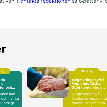
nativen.
Kontakta redaktionen
så berättar vi 
er
aug
05. aug
ada
Begravningsbyrå i
r,
Upplands Väsby:
ter och
Stöd genom hela
 ersättning
avskedet
skada kan
Begravningsbyrå i
 och ner på
Upplands Väsby är et
Plötsligt
sökord som många