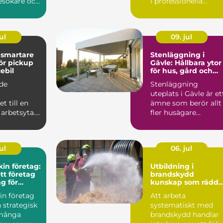
esökare och
i professionella
er upplever
verksamheter. Den
håller...
ul
09. jul
e
Stenläggning i
för pickup
Gävle: Hållbara ytor
ebil
för hus, gård och
företag
äde
Stenläggning
uteplats i Gävle är et
t till en
ämne som berör allt
arbetsyta. I
fler husägare...
 att krypa in
ul
06. jul
in företag:
Utbildning i
ett företag
brandskydd
ng för
kunskap som rädda
tsen
liv och värden
in företag
Att arbeta
n strategisk
systematiskt med
 många
brandskydd handlar