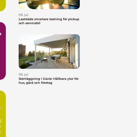
09. jul
Lastsläde smartare lastning för pickup
och servicebil
a
,
09. jul
Stenläggning i Gävle: Hållbara ytor för
hus, gård och företag
n
g
s
e