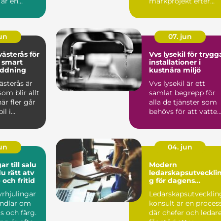
 är en
markprojekt efter
 länk
Bohuskustens
erk...
speciella f...
jun
07. jun
ästerås för
Vvs lysekil för trygg
 smart
installationer i
ddning
kustnära miljö
ästerås är
Vvs lysekil är ett
om blir allt
samlat begrepp för
är fler går
alla de tjänster som
il i
behövs för att vatten
. Mång...
värme och avlopp s...
jun
04. jun
ar till salu
Modern
du rätt atv
ledarskapsutveckli
 och fritid
g för dagens
arbetsliv
fyrhjulingar
Ledarskapsutvecklin
handlar om
konsult är en proces
s och färg.
där chefer och ledar