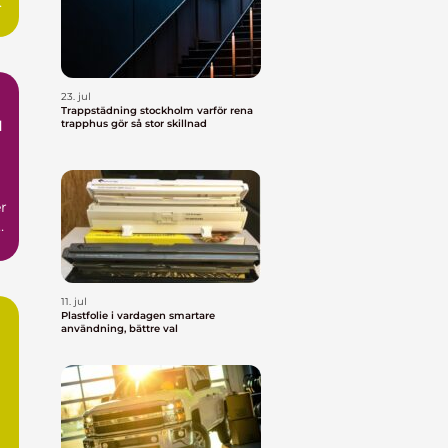
a
23. jul
Trappstädning stockholm varför rena
l
trapphus gör så stor skillnad
r
11. jul
Plastfolie i vardagen smartare
användning, bättre val