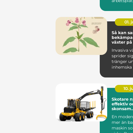
arbetsplat
än bara en 
01. j
Så kan sa
bekämpa 
växter på
hållbart s
Invasiva v
sprider si
tränger u
inhemska 
förändrar 
livsmiljöer
10. 
Skotare nyckeln till
effektiv o
skonsam
skogslogi
En modern
mer än ba
maskin so