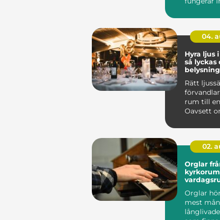
fungerar 
som vanlig
04. 
Hyra ljus 
så lyckas
belysning
event
Rätt ljuss
förvandlar
rum till e
Oavsett o
en företag
02. 
Orglar från
kyrkorum 
vardagsr
Orglar hör 
mest mån
långlivad