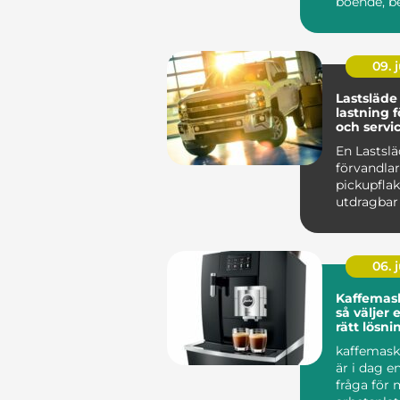
boende, b
hyresgäst
...
09. j
Lastsläde smartar
lastning 
och servic
En Lastsl
förvandlar
pickupflake
utdragbar 
stället för
på knän...
06. j
Kaffemask
så väljer 
rätt lösni
arbetspla
kaffemask
är i dag e
fråga för