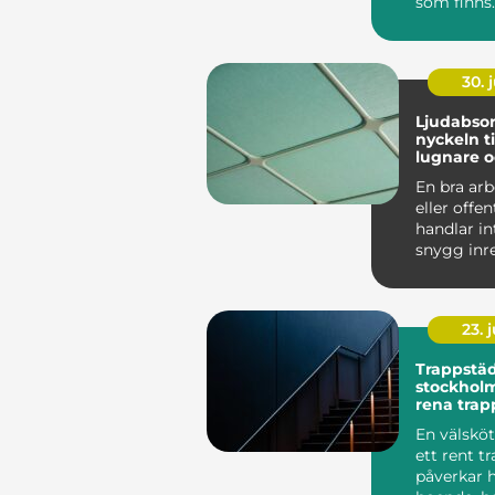
som finns.
århundrad
burit m...
30. j
Ljudabsor
nyckeln ti
lugnare 
fokuserad
En bra arb
eller offen
handlar i
snygg inr
rätt belysni
23. j
Trappstä
stockholm varf
rena trap
stor skill
En välsköt
ett rent t
påverkar 