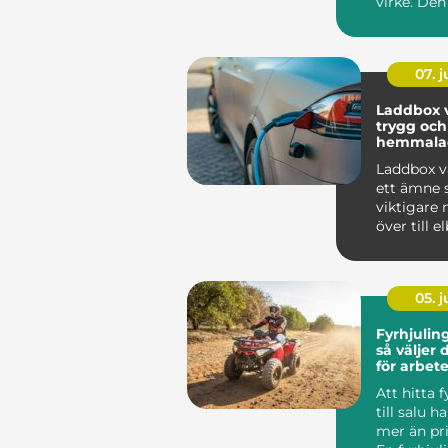
virke. Den
avgörande
mellan avv
07. 
Laddbox v
trygg och
hemmala
Laddbox v
ett ämne s
viktigare n
över till elb
mälardalen
05. 
Fyrhjuling
så väljer 
för arbete
Att hitta 
till salu 
mer än pri