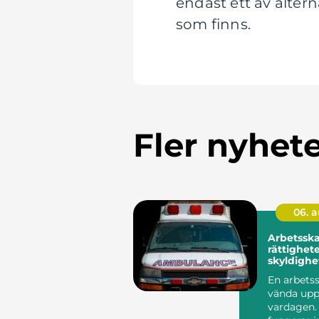
endast ett av alter
som finns.
Fler nyhet
06. 
Arbetssk
rättighete
skyldighe
vägen till
En arbets
vända upp
vardagen. 