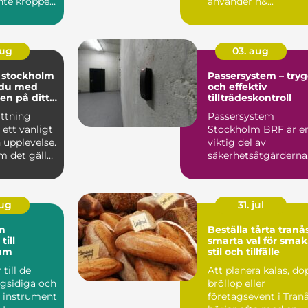
inte kroppen
använder n&...
t, lönen...
aug
03. aug
i stockholm
Passersystem – try
 du med
och effektiv
en på ditt
tillträdeskontroll
ättning
Passersystem
 ett vanligt
Stockholm BRF är e
n upplevelse.
viktig del av
m det gäller
säkerhetsåtgärderna
sko...
för m&a...
aug
31. jul
Beställa tårta tranå
till
smarta val för smak
um
stil och tillfälle
till de
Att planera kalas, do
gsidiga och
bröllop eller
e instrument
företagsevent i Tran