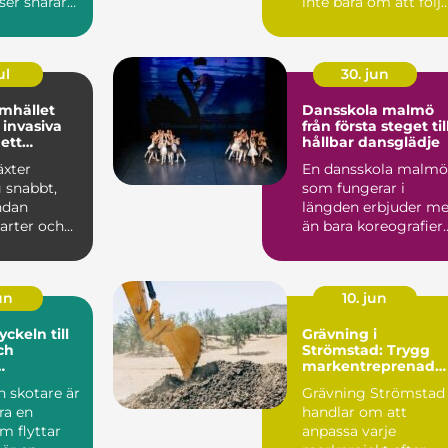
ser snarare
inte bara om att följ
praktisk...
lagar och regler. Det
handlar ...
ul
30. jun
mhället
Dansskola malmö
invasiva
från första steget til
 ett
hållbar dansglädje
ätt
äxter
En dansskola malmö
g snabbt,
som fungerar i
ndan
längden erbjuder me
arter och
än bara koreografier
hela
och musik. En
. Kon...
genomtänkt...
jun
10. jun
Grävning i
ch
Strömstad: Trygg
markentreprenad
stik
på Bohuskusten
 skotare är
Grävning Strömstad
ra en
handlar om att
m flyttar
anpassa varje