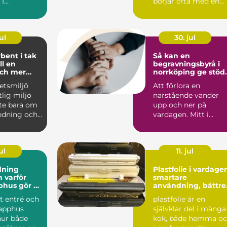
 I
börjar ofta med en
en har de
avgörande fråga: hur.
ul
30. jul
bent i tak
Så kan en
ll en
begravningsbyrå i
och mer
norrköping ge stöd
 miljö
genom hela sorgen
etsmiljö
Att förlora en
tlig miljö
närstående vänder
nte bara om
upp och ner på
edning och
vardagen. Mitt i
ng. Lj...
sorgen behöver
anhöriga också fatta.
ul
11. jul
dning
Plastfolie i vardage
ör
smartare
phus gör så
användning, bättre
nad
val
t entré och
plastfolie är en
rapphus
självklar del i många
hur både
kök, både hemma o