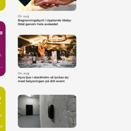
05. aug
Begravningsbyrå i Upplands Väsby:
Stöd genom hela avskedet
gg
n
04. aug
Hyra ljus i stockholm så lyckas du
med belysningen på ditt event
s
,
p,
ås