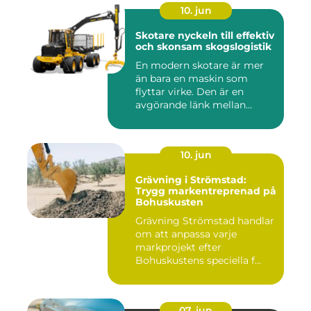
10. jun
Skotare nyckeln till effektiv
och skonsam skogslogistik
En modern skotare är mer
än bara en maskin som
flyttar virke. Den är en
avgörande länk mellan
avverk...
10. jun
Grävning i Strömstad:
Trygg markentreprenad på
Bohuskusten
Grävning Strömstad handlar
om att anpassa varje
markprojekt efter
Bohuskustens speciella f...
07. jun