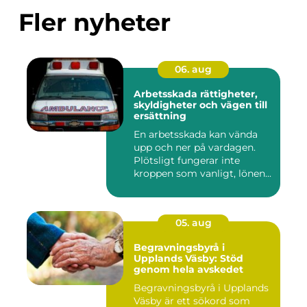
Fler nyheter
06. aug
Arbetsskada rättigheter,
skyldigheter och vägen till
ersättning
En arbetsskada kan vända
upp och ner på vardagen.
Plötsligt fungerar inte
kroppen som vanligt, lönen...
05. aug
Begravningsbyrå i
Upplands Väsby: Stöd
genom hela avskedet
Begravningsbyrå i Upplands
Väsby är ett sökord som