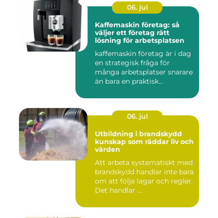
06. jul
Kaffemaskin företag: så
väljer ett företag rätt
lösning för arbetsplatsen
kaffemaskin företag är i dag
en strategisk fråga för
många arbetsplatser snarare
än bara en praktisk...
06. jul
Utbildning i brandskydd
kunskap som räddar liv och
värden
Att arbeta systematiskt med
brandskydd handlar inte bara
om att följa lagar och regler.
Det handlar ...