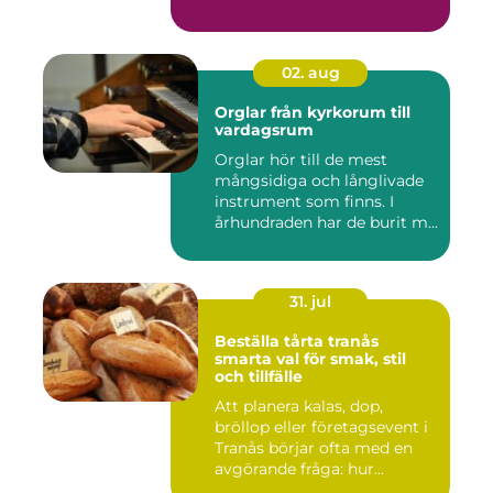
02. aug
Orglar från kyrkorum till
vardagsrum
Orglar hör till de mest
mångsidiga och långlivade
instrument som finns. I
århundraden har de burit m...
31. jul
Beställa tårta tranås
smarta val för smak, stil
och tillfälle
Att planera kalas, dop,
bröllop eller företagsevent i
Tranås börjar ofta med en
avgörande fråga: hur...