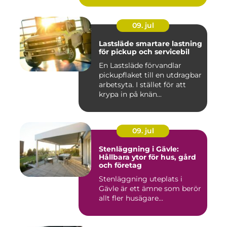
09. jul
Lastsläde smartare lastning
för pickup och servicebil
En Lastsläde förvandlar
pickupflaket till en utdragbar
arbetsyta. I stället för att
krypa in på knän...
09. jul
Stenläggning i Gävle:
Hållbara ytor för hus, gård
och företag
Stenläggning uteplats i
Gävle är ett ämne som berör
allt fler husägare...