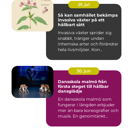
01. jul
Så kan samhället bekämpa
invasiva växter på ett
hållbart sätt
Invasiva växter sprider sig
snabbt, tränger undan
inhemska arter och förändrar
hela livsmiljöer. Kon...
30. jun
Dansskola malmö från
första steget till hållbar
dansglädje
En dansskola malmö som
fungerar i längden erbjuder
mer än bara koreografier och
musik. En genomtänkt...