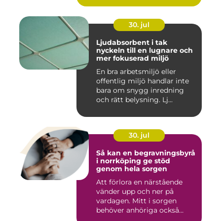
30. jul
Ljudabsorbent i tak
nyckeln till en lugnare och
mer fokuserad miljö
En bra arbetsmiljö eller
offentlig miljö handlar inte
bara om snygg inredning
och rätt belysning. Lj...
30. jul
Så kan en begravningsbyrå
i norrköping ge stöd
genom hela sorgen
Att förlora en närstående
vänder upp och ner på
vardagen. Mitt i sorgen
behöver anhöriga också
fatta...