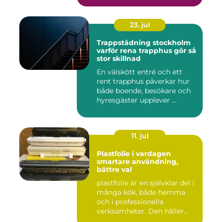
23. jul
Trappstädning stockholm
varför rena trapphus gör så
stor skillnad
En välskött entré och ett
rent trapphus påverkar hur
både boende, besökare och
hyresgäster upplever ...
11. jul
Plastfolie i vardagen
smartare användning,
bättre val
plastfolie är en självklar del i
många kök, både hemma
och i professionella
verksamheter. Den håller...