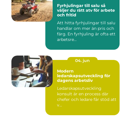
Fyrhjulingar till salu så
väljer du rätt atv för arbete
och fritid
Att hitta fyrhjulingar till salu
handlar om mer än pris och
färg. En fyrhjuling är ofta ett
arbetsre...
04. jun
Modern
ledarskapsutveckling för
dagens arbetsliv
Ledarskapsutveckling
konsult är en process där
chefer och ledare får stöd att
v...