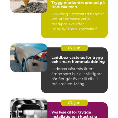
Trygg markentreprenad på
Bohuskusten
Grävning Strömstad handlar
om att anpassa varje
markprojekt efter
Bohuskustens speciella f...
07. jun
Laddbox västerås för trygg
och smart hemmaladdning
Laddbox västerås är ett
ämne som blir allt viktigare
när fler går över till elbil i
mälardalen. Mång...
07. jun
Vvs lysekil för trygga
installationer i kustnära