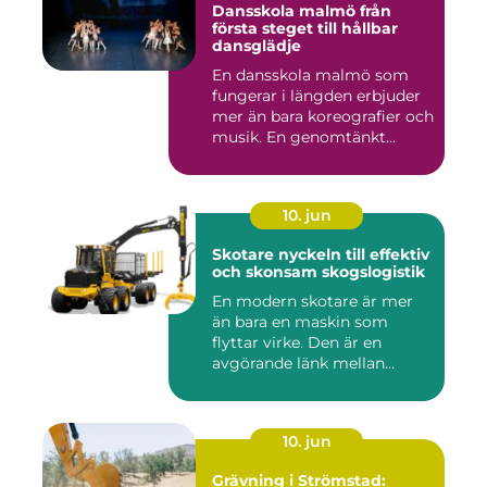
Dansskola malmö från
första steget till hållbar
dansglädje
En dansskola malmö som
fungerar i längden erbjuder
mer än bara koreografier och
musik. En genomtänkt...
10. jun
Skotare nyckeln till effektiv
och skonsam skogslogistik
En modern skotare är mer
än bara en maskin som
flyttar virke. Den är en
avgörande länk mellan
avverk...
10. jun
Grävning i Strömstad: