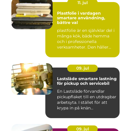
11. jul
Plastfolie i vardagen
smartare användning,
bättre val
plastfolie är en självklar del i
många kök, både hemma
och i professionella
verksamheter. Den håller...
09. jul
Lastsläde smartare lastning
för pickup och servicebil
En Lastsläde förvandlar
pickupflaket till en utdragbar
arbetsyta. I stället för att
krypa in på knän...
09. jul