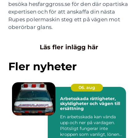
besöka hesfarggross.se för den där opartiska
expertisen och för att anskaffa din nästa
Rupes polermaskin steg ett på vägen mot
oberörbar glans.
Läs fler inlägg här
Fler nyheter
06. aug
Arbetsskada rättigheter,
skyldigheter och vägen till
ersättning
En arbetsskada kan vända
upp och ner på vardagen.
Plötsligt fungerar inte
kroppen som vanligt, lönen...