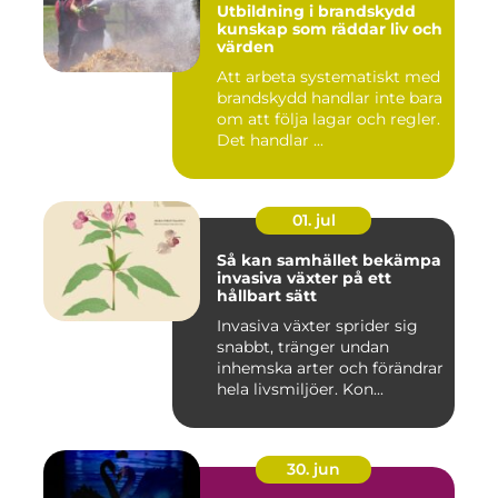
Utbildning i brandskydd
kunskap som räddar liv och
värden
Att arbeta systematiskt med
brandskydd handlar inte bara
om att följa lagar och regler.
Det handlar ...
01. jul
Så kan samhället bekämpa
invasiva växter på ett
hållbart sätt
Invasiva växter sprider sig
snabbt, tränger undan
inhemska arter och förändrar
hela livsmiljöer. Kon...
30. jun