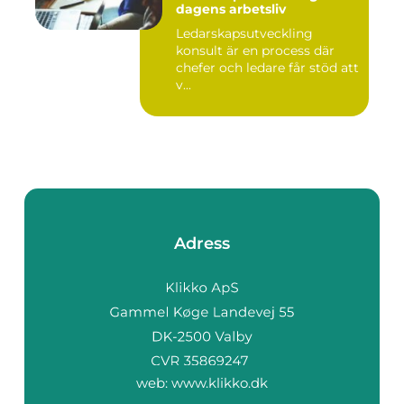
dagens arbetsliv
Ledarskapsutveckling
konsult är en process där
chefer och ledare får stöd att
v...
Adress
web:
www.klikko.dk