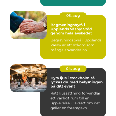
05. aug
Begravningsbyrå i
Upplands Väsby: Stöd
genom hela avskedet
Begravningsbyrå i Upplands
Väsby är ett sökord som
många använder n&...
04. aug
Hyra ljus i stockholm så
lyckas du med belysningen
på ditt event
Rätt ljussättning förvandlar
ett vanligt rum till en
upplevelse. Oavsett om det
gäller en företagsko...