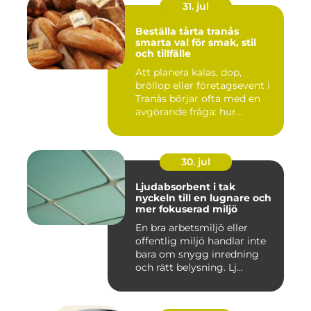
31. jul
Beställa tårta tranås
smarta val för smak, stil
och tillfälle
Att planera kalas, dop,
bröllop eller företagsevent i
Tranås börjar ofta med en
avgörande fråga: hur...
30. jul
Ljudabsorbent i tak
nyckeln till en lugnare och
mer fokuserad miljö
En bra arbetsmiljö eller
offentlig miljö handlar inte
bara om snygg inredning
och rätt belysning. Lj...