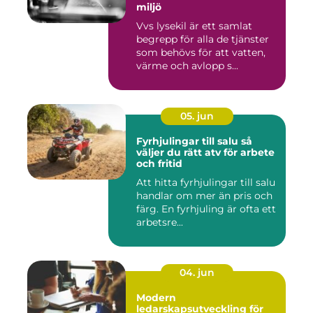
miljö
Vvs lysekil är ett samlat
begrepp för alla de tjänster
som behövs för att vatten,
värme och avlopp s...
05. jun
Fyrhjulingar till salu så
väljer du rätt atv för arbete
och fritid
Att hitta fyrhjulingar till salu
handlar om mer än pris och
färg. En fyrhjuling är ofta ett
arbetsre...
04. jun
Modern
ledarskapsutveckling för