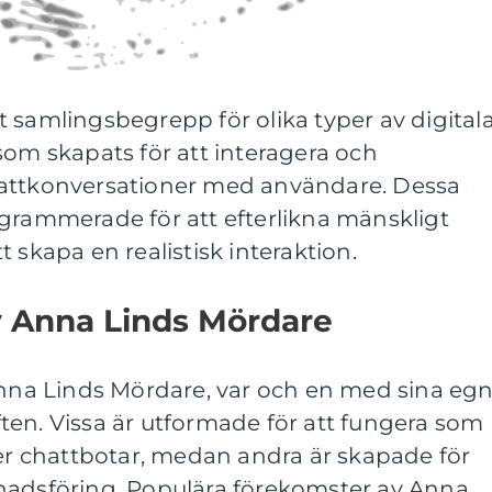
 samlingsbegrepp för olika typer av digital
som skapats för att interagera och
hattkonversationer med användare. Dessa
ogrammerade för att efterlikna mänskligt
 skapa en realistisk interaktion.
v Anna Linds Mördare
 Anna Linds Mördare, var och en med sina eg
ten. Vissa är utformade för att fungera som
ler chattbotar, medan andra är skapade för
nadsföring. Populära förekomster av Anna