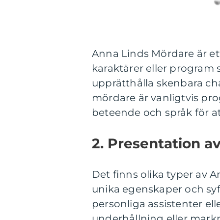
Anna Linds Mördare är ett
karaktärer eller program 
upprätthålla skenbara c
mördare är vanligtvis pr
beteende och språk för att
2. Presentation a
Det finns olika typer av
unika egenskaper och syf
personliga assistenter el
underhållning eller mark