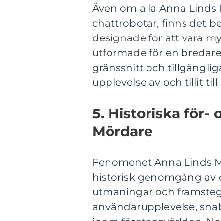
Även om alla Anna Linds M
chattrobotar, finns det b
designade för att vara m
utformade för en bredare 
gränssnitt och tillgängl
upplevelse av och tillit til
5. Historiska för
Mördare
Fenomenet Anna Linds Mör
historisk genomgång av de
utmaningar och framsteg.
användarupplevelse, snab