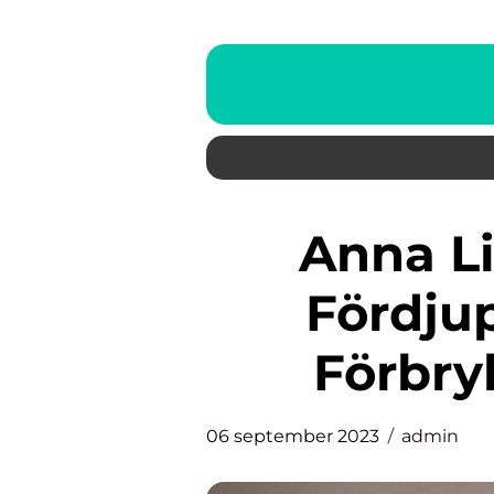
Anna Linds Mördare: En
Fördjup
Förbry
06 september 2023
admin