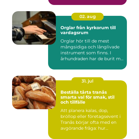
02. aug
Orglar från kyrkorum till
vardagsrum
Orglar hör till de mest
mångsidiga och långlivade
instrument som finns. I
århundraden har de burit m...
31. jul
Beställa tårta tranås
smarta val för smak, stil
och tillfälle
Att planera kalas, dop,
bröllop eller företagsevent i
Tranås börjar ofta med en
avgörande fråga: hur...