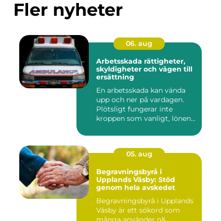
Fler nyheter
06. aug
Arbetsskada rättigheter,
skyldigheter och vägen till
ersättning
En arbetsskada kan vända
upp och ner på vardagen.
Plötsligt fungerar inte
kroppen som vanligt, lönen...
05. aug
Begravningsbyrå i
Upplands Väsby: Stöd
genom hela avskedet
Begravningsbyrå i Upplands
Väsby är ett sökord som
många använder n&...