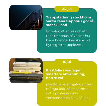
23. jul
Trappstädning stockholm
varför rena trapphus gör så
stor skillnad
En välskött entré och ett
rent trapphus påverkar hur
både boende, besökare och
hyresgäster upplever ...
11. jul
Plastfolie i vardagen
smartare användning,
bättre val
plastfolie är en självklar del i
många kök, både hemma
och i professionella
verksamheter. Den håller...