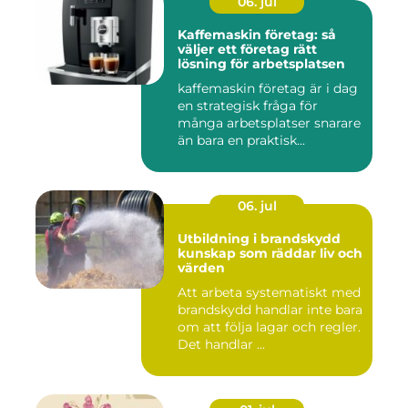
06. jul
Kaffemaskin företag: så
väljer ett företag rätt
lösning för arbetsplatsen
kaffemaskin företag är i dag
en strategisk fråga för
många arbetsplatser snarare
än bara en praktisk...
06. jul
Utbildning i brandskydd
kunskap som räddar liv och
värden
Att arbeta systematiskt med
brandskydd handlar inte bara
om att följa lagar och regler.
Det handlar ...