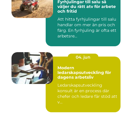
Fyrhjulingar till salu så
väljer du rätt atv för arbete
och fritid
Att hitta fyrhjulingar till salu
handlar om mer än pris och
färg. En fyrhjuling är ofta ett
arbetsre...
04. jun
Modern
ledarskapsutveckling för
dagens arbetsliv
Ledarskapsutveckling
konsult är en process där
chefer och ledare får stöd att
v...