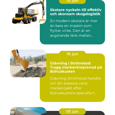
10. jun
Skotare nyckeln till effektiv
och skonsam skogslogistik
En modern skotare är mer
än bara en maskin som
flyttar virke. Den är en
avgörande länk mellan
avverk...
10. jun
Grävning i Strömstad:
Trygg markentreprenad på
Bohuskusten
Grävning Strömstad handlar
om att anpassa varje
markprojekt efter
Bohuskustens speciella f...
07. jun