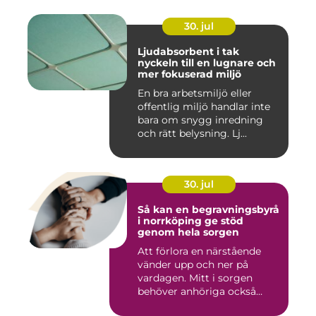
30. jul
Ljudabsorbent i tak
nyckeln till en lugnare och
mer fokuserad miljö
En bra arbetsmiljö eller
offentlig miljö handlar inte
bara om snygg inredning
och rätt belysning. Lj...
30. jul
Så kan en begravningsbyrå
i norrköping ge stöd
genom hela sorgen
Att förlora en närstående
vänder upp och ner på
vardagen. Mitt i sorgen
behöver anhöriga också
fatta...