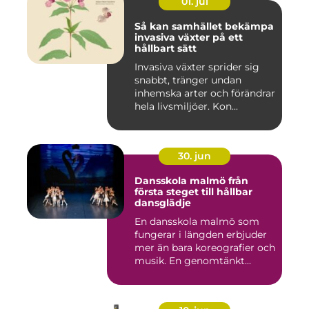
01. jul
Så kan samhället bekämpa
invasiva växter på ett
hållbart sätt
Invasiva växter sprider sig
snabbt, tränger undan
inhemska arter och förändrar
hela livsmiljöer. Kon...
30. jun
Dansskola malmö från
första steget till hållbar
dansglädje
En dansskola malmö som
fungerar i längden erbjuder
mer än bara koreografier och
musik. En genomtänkt...