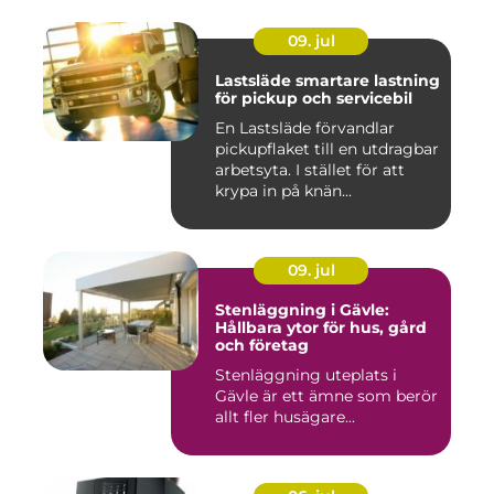
09. jul
Lastsläde smartare lastning
för pickup och servicebil
En Lastsläde förvandlar
pickupflaket till en utdragbar
arbetsyta. I stället för att
krypa in på knän...
09. jul
Stenläggning i Gävle:
Hållbara ytor för hus, gård
och företag
Stenläggning uteplats i
Gävle är ett ämne som berör
allt fler husägare...