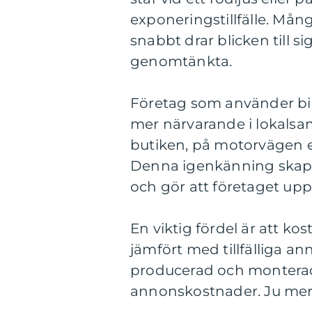
exponeringstillfälle. Många
snabbt drar blicken till si
genomtänkta.
Företag som använder bil
mer närvarande i lokalsa
butiken, på motorvägen e
Denna igenkänning skapar
och gör att företaget upp
En viktig fördel är att k
jämfört med tillfälliga a
producerad och monterad 
annonskostnader. Ju mer