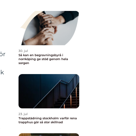
30. jul
ör
Så kan en begravningsbyrå i
norrköping ge stöd genom hela
sorgen
ck
23. jul
a
Trappstädning stockholm varför rena
trapphus gör så stor skillnad
.