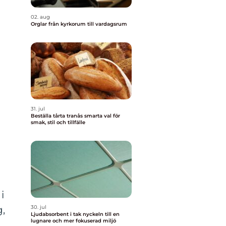
02. aug
Orglar från kyrkorum till vardagsrum
t
31. jul
Beställa tårta tranås smarta val för
smak, stil och tillfälle
i
g,
30. jul
Ljudabsorbent i tak nyckeln till en
lugnare och mer fokuserad miljö