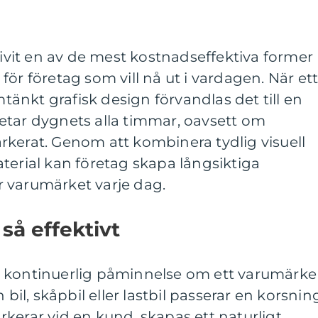
livit en av de mest kostnadseffektiva former
ör företag som vill nå ut i vardagen. När et
nkt grafisk design förvandlas det till en
etar dygnets alla timmar, oavsett om
 parkerat. Genom att kombinera tydlig visuell
terial kan företag skapa långsiktiga
 varumärket varje dag.
 så effektivt
 kontinuerlig påminnelse om ett varumärke 
 bil, skåpbil eller lastbil passerar en korsnin
parkerar vid en kund, skapas ett naturligt