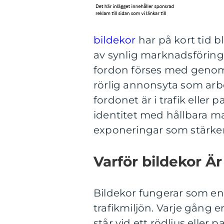
bildekor
har på kort tid b
av synlig marknadsföring f
fordon förses med genomtä
rörlig annonsyta som arb
fordonet är i trafik eller
identitet med hållbara ma
exponeringar som stärker
Varför bildekor Är
Bildekor fungerar som en
trafikmiljön. Varje gång en
står vid ett rödljus eller 