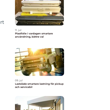
rt
11. jul
Plastfolie i vardagen smartare
användning, bättre val
09. jul
Lastsläde smartare lastning för pickup
och servicebil