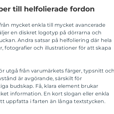
er till helfolierade fordon
t från mycket enkla till mycket avancerade
äljer en diskret logotyp på dörrarna och
ckan. Andra satsar på helfoliering där hela
 fotografier och illustrationer för att skapa
 utgå från varumärkets färger, typsnitt oc
vstånd är avgörande, särskilt för
tiga budskap. Få, klara element brukar
ket information. En kort slogan eller enkla
att uppfatta i farten än långa textstycken.