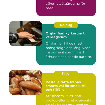
säkerhetsåtgärderna för
m&a...
02. aug
Orglar från kyrkorum till
vardagsrum
Orglar hör till de mest
mångsidiga och långlivade
instrument som finns. I
århundraden har de burit m...
31. jul
Beställa tårta tranås
smarta val för smak, stil
och tillfälle
Att planera kalas, dop,
bröllop eller företagsevent i
Tranås börjar ofta med en