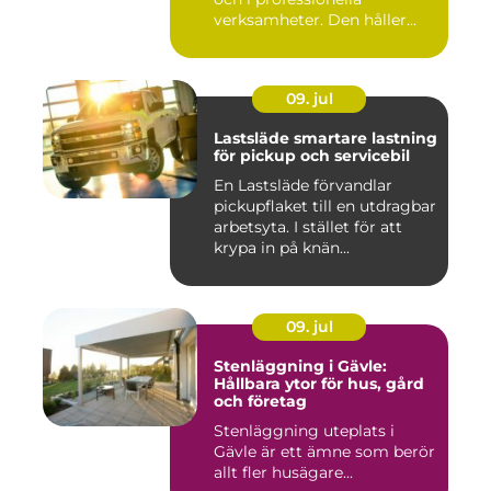
verksamheter. Den håller...
09. jul
Lastsläde smartare lastning
för pickup och servicebil
En Lastsläde förvandlar
pickupflaket till en utdragbar
arbetsyta. I stället för att
krypa in på knän...
09. jul
Stenläggning i Gävle:
Hållbara ytor för hus, gård
och företag
Stenläggning uteplats i
Gävle är ett ämne som berör
allt fler husägare...