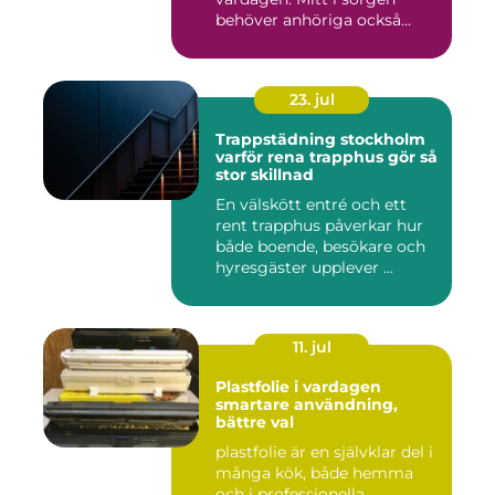
behöver anhöriga också
fatta...
23. jul
Trappstädning stockholm
varför rena trapphus gör så
stor skillnad
En välskött entré och ett
rent trapphus påverkar hur
både boende, besökare och
hyresgäster upplever ...
11. jul
Plastfolie i vardagen
smartare användning,
bättre val
plastfolie är en självklar del i
många kök, både hemma
och i professionella