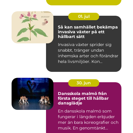
01. jul
Så kan samhället bekämpa
invasiva växter på ett
hållbart sätt
Invasiva växter sprider sig
snabbt, tränger undan
inhemska arter och förändrar
hela livsmiljöer. Kon...
30. jun
Dansskola malmö från
första steget till hållbar
dansglädje
En dansskola malmö som
fungerar i längden erbjuder
mer än bara koreografier och
musik. En genomtänkt...