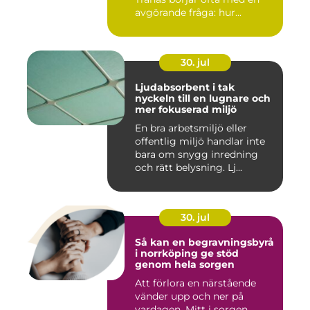
avgörande fråga: hur...
30. jul
Ljudabsorbent i tak
nyckeln till en lugnare och
mer fokuserad miljö
En bra arbetsmiljö eller
offentlig miljö handlar inte
bara om snygg inredning
och rätt belysning. Lj...
30. jul
Så kan en begravningsbyrå
i norrköping ge stöd
genom hela sorgen
Att förlora en närstående
vänder upp och ner på
vardagen. Mitt i sorgen