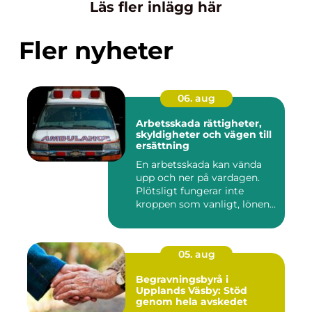
Läs fler inlägg här
Fler nyheter
06. aug
Arbetsskada rättigheter,
skyldigheter och vägen till
ersättning
En arbetsskada kan vända
upp och ner på vardagen.
Plötsligt fungerar inte
kroppen som vanligt, lönen...
05. aug
Begravningsbyrå i
Upplands Väsby: Stöd
genom hela avskedet