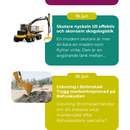
10. jun
Skotare nyckeln till effektiv
och skonsam skogslogistik
En modern skotare är mer
än bara en maskin som
flyttar virke. Den är en
avgörande länk mellan
avverk...
10. jun
Grävning i Strömstad:
Trygg markentreprenad på
Bohuskusten
Grävning Strömstad handlar
om att anpassa varje
markprojekt efter
Bohuskustens speciella f...