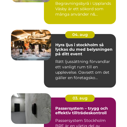
Begravningsbyrå i Upplands
Väsby är ett sökord som
många använder n&...
04. aug
Hyra ljus i stockholm så
lyckas du med belysningen
på ditt event
Rätt ljussättning förvandlar
ett vanligt rum till en
upplevelse. Oavsett om det
gäller en företagsko...
03. aug
Passersystem – trygg och
effektiv tillträdeskontroll
Passersystem Stockholm
BRF är en viktig del av