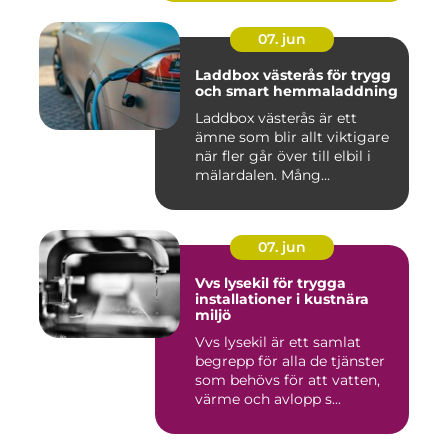
07. jun
Laddbox västerås för trygg
och smart hemmaladdning
Laddbox västerås är ett
ämne som blir allt viktigare
när fler går över till elbil i
mälardalen. Mång...
07. jun
Vvs lysekil för trygga
installationer i kustnära
miljö
Vvs lysekil är ett samlat
begrepp för alla de tjänster
som behövs för att vatten,
värme och avlopp s...