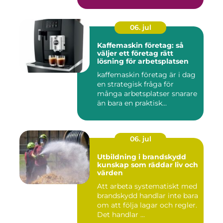
06. jul
Kaffemaskin företag: så
väljer ett företag rätt
lösning för arbetsplatsen
kaffemaskin företag är i dag
en strategisk fråga för
många arbetsplatser snarare
än bara en praktisk...
06. jul
Utbildning i brandskydd
kunskap som räddar liv och
värden
Att arbeta systematiskt med
brandskydd handlar inte bara
om att följa lagar och regler.
Det handlar ...