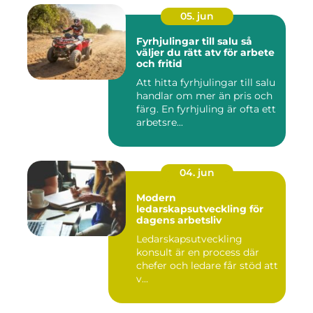
05. jun
Fyrhjulingar till salu så
väljer du rätt atv för arbete
och fritid
Att hitta fyrhjulingar till salu
handlar om mer än pris och
färg. En fyrhjuling är ofta ett
arbetsre...
04. jun
Modern
ledarskapsutveckling för
dagens arbetsliv
Ledarskapsutveckling
konsult är en process där
chefer och ledare får stöd att
v...