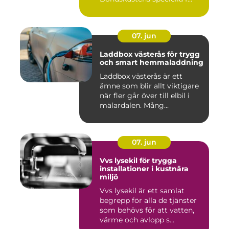
07. jun
Laddbox västerås för trygg
och smart hemmaladdning
Laddbox västerås är ett
ämne som blir allt viktigare
när fler går över till elbil i
mälardalen. Mång...
07. jun
Vvs lysekil för trygga
installationer i kustnära
miljö
Vvs lysekil är ett samlat
begrepp för alla de tjänster
som behövs för att vatten,
värme och avlopp s...