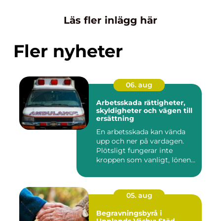
Läs fler inlägg här
Fler nyheter
06. aug
Arbetsskada rättigheter,
skyldigheter och vägen till
ersättning
En arbetsskada kan vända
upp och ner på vardagen.
Plötsligt fungerar inte
kroppen som vanligt, lönen...
05. aug
Begravningsbyrå i
Upplands Väsby: Stöd