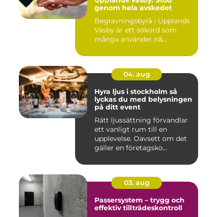
genom hela avskedet
Begravningsbyrå i Upplands
Väsby är ett sökord som
många använder n&...
04. aug
Hyra ljus i stockholm så
lyckas du med belysningen
på ditt event
Rätt ljussättning förvandlar
ett vanligt rum till en
upplevelse. Oavsett om det
gäller en företagsko...
03. aug
Passersystem – trygg och
effektiv tillträdeskontroll