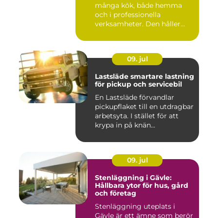
många kök, både hemma
och i professionella
verksamheter. Den håller...
09. jul
Lastsläde smartare lastning
för pickup och servicebil
En Lastsläde förvandlar
pickupflaket till en utdragbar
arbetsyta. I stället för att
krypa in på knän...
09. jul
Stenläggning i Gävle:
Hållbara ytor för hus, gård
och företag
Stenläggning uteplats i
Gävle är ett ämne som berör