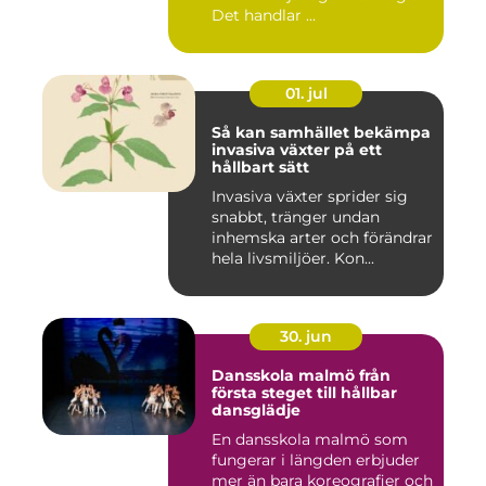
Det handlar ...
01. jul
Så kan samhället bekämpa
invasiva växter på ett
hållbart sätt
Invasiva växter sprider sig
snabbt, tränger undan
inhemska arter och förändrar
hela livsmiljöer. Kon...
30. jun
Dansskola malmö från
första steget till hållbar
dansglädje
En dansskola malmö som
fungerar i längden erbjuder
mer än bara koreografier och