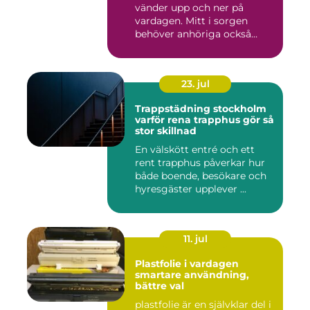
vänder upp och ner på
vardagen. Mitt i sorgen
behöver anhöriga också
fatta...
23. jul
Trappstädning stockholm
varför rena trapphus gör så
stor skillnad
En välskött entré och ett
rent trapphus påverkar hur
både boende, besökare och
hyresgäster upplever ...
11. jul
Plastfolie i vardagen
smartare användning,
bättre val
plastfolie är en självklar del i