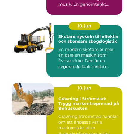
musik. En genomtänkt...
10. jun
Skotare nyckeln till effektiv
och skonsam skogslogistik
En modern skotare är mer
än bara en maskin som
flyttar virke. Den är en
avgörande länk mellan
avverk...
10. jun
Grävning i Strömstad:
Trygg markentreprenad på
Bohuskusten
Grävning Strömstad handlar
om att anpassa varje
markprojekt efter
Bohuskustens speciella f...