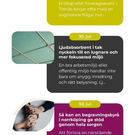
bröllop eller företagsevent i
Tranås börjar ofta med en
avgörande fråga: hur...
30. jul
Ljudabsorbent i tak
nyckeln till en lugnare och
mer fokuserad miljö
En bra arbetsmiljö eller
offentlig miljö handlar inte
bara om snygg inredning
och rätt belysning. Lj...
30. jul
Så kan en begravningsbyrå
i norrköping ge stöd
genom hela sorgen
Att förlora en närstående