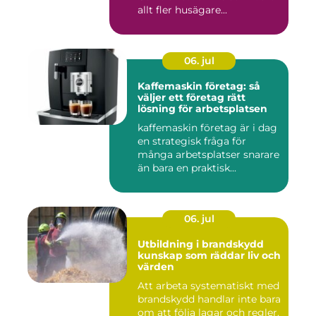
allt fler husägare...
06. jul
Kaffemaskin företag: så
väljer ett företag rätt
lösning för arbetsplatsen
kaffemaskin företag är i dag
en strategisk fråga för
många arbetsplatser snarare
än bara en praktisk...
06. jul
Utbildning i brandskydd
kunskap som räddar liv och
värden
Att arbeta systematiskt med
brandskydd handlar inte bara
om att följa lagar och regler.