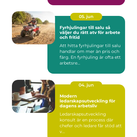
05. jun
Fyrhjulingar till salu så
väljer du rätt atv för arbete
och fritid
Att hitta fyrhjulingar till salu
handlar om mer än pris och
färg. En fyrhjuling är ofta ett
arbetsre...
04. jun
Modern
ledarskapsutveckling för
dagens arbetsliv
Ledarskapsutveckling
konsult är en process där
chefer och ledare får stöd att
v...