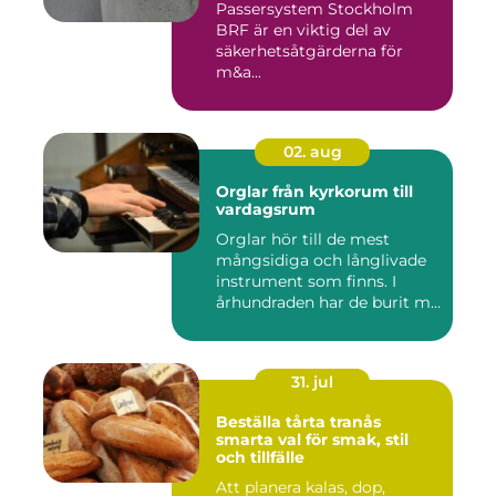
Passersystem Stockholm
BRF är en viktig del av
säkerhetsåtgärderna för
m&a...
02. aug
Orglar från kyrkorum till
vardagsrum
Orglar hör till de mest
mångsidiga och långlivade
instrument som finns. I
århundraden har de burit m...
31. jul
Beställa tårta tranås
smarta val för smak, stil
och tillfälle
Att planera kalas, dop,