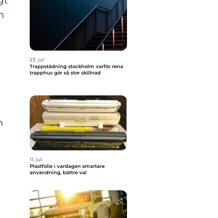
gt
n
23. jul
Trappstädning stockholm varför rena
trapphus gör så stor skillnad
n
11. jul
Plastfolie i vardagen smartare
användning, bättre val