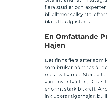
ofta inträffar av misstag
flera studier och experte
bli alltmer sällsynta, ef
bland badgästerna.
En Omfattande Pr
Hajen
Det finns flera arter som
som brukar nämnas är den
mest välkända. Stora vita 
väga över två ton. Deras 
enormt stark bitkraft. An
inkluderar tigerhajar, bu