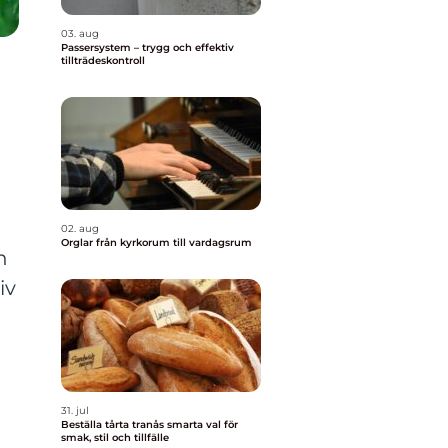
03. aug
Passersystem – trygg och effektiv
tillträdeskontroll
n
02. aug
Orglar från kyrkorum till vardagsrum
h
iv
31. jul
Beställa tårta tranås smarta val för
smak, stil och tillfälle