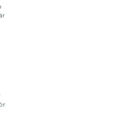
p
är
å
r
ör