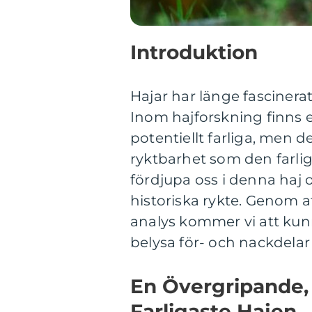
Introduktion
Hajar har länge fascinera
Inom hajforskning finns e
potentiellt farliga, men d
ryktbarhet som den farliga
fördjupa oss i denna haj
historiska rykte. Genom a
analys kommer vi att kunna
belysa för- och nackdelar
En Övergripande,
Farligaste Hajen