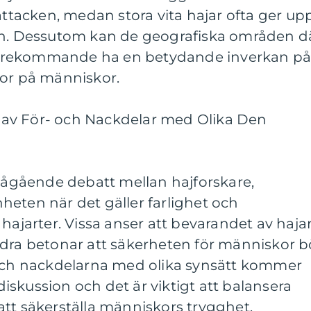
 attacken, medan stora vita hajar ofta ger up
en. Dessutom kan de geografiska områden d
t förekommande ha en betydande inverkan p
dor på människor.
av För- och Nackdelar med Olika Den
 pågående debatt mellan hajforskare,
eten när det gäller farlighet och
hajarter. Vissa anser att bevarandet av haja
ndra betonar att säkerheten för människor b
 och nackdelarna med olika synsätt kommer
 diskussion och det är viktigt att balansera
tt säkerställa människors trygghet.