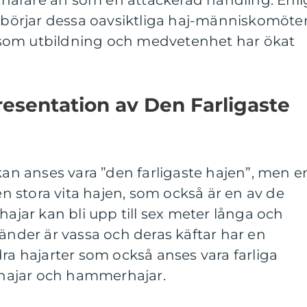
, snarare än som en attackerad handling. Enli
r börjar dessa oavsiktliga haj-människomöte
tersom utbildning och medvetenhet har ökat
esentation av Den Farligaste
 kan anses vara ”den farligaste hajen”, men e
 stora vita hajen, som också är en av de
hajar kan bli upp till sex meter långa och
tänder är vassa och deras käftar har en
dra hajarter som också anses vara farliga
llhajar och hammerhajar.