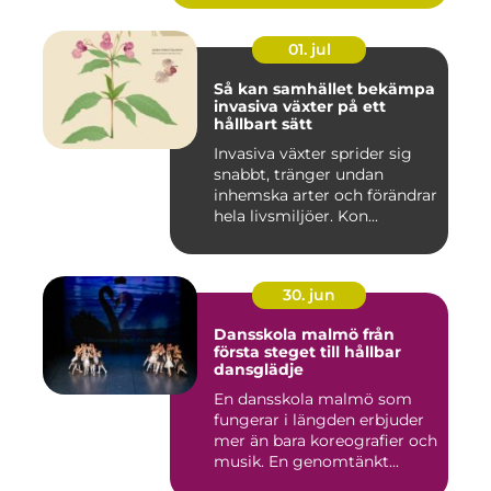
01. jul
Så kan samhället bekämpa
invasiva växter på ett
hållbart sätt
Invasiva växter sprider sig
snabbt, tränger undan
inhemska arter och förändrar
hela livsmiljöer. Kon...
30. jun
Dansskola malmö från
första steget till hållbar
dansglädje
En dansskola malmö som
fungerar i längden erbjuder
mer än bara koreografier och
musik. En genomtänkt...