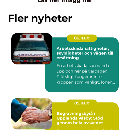
Läs fler inlägg här
Fler nyheter
06. aug
Arbetsskada rättigheter,
skyldigheter och vägen till
ersättning
En arbetsskada kan vända
upp och ner på vardagen.
Plötsligt fungerar inte
kroppen som vanligt, lönen...
05. aug
Begravningsbyrå i
Upplands Väsby: Stöd
genom hela avskedet