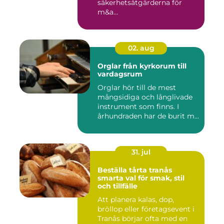
säkerhetsåtgärderna för
m&a...
02. aug
Orglar från kyrkorum till
vardagsrum
Orglar hör till de mest
mångsidiga och långlivade
instrument som finns. I
århundraden har de burit m...
31. jul
Beställa tårta tranås
smarta val för smak, stil
och tillfälle
Att planera kalas, dop,
bröllop eller företagsevent i
Tranås börjar ofta med en