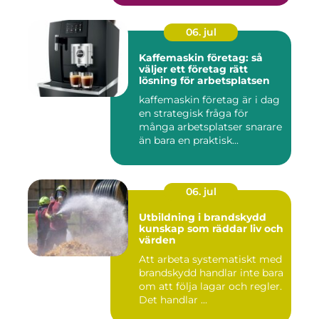
06. jul
Kaffemaskin företag: så
väljer ett företag rätt
lösning för arbetsplatsen
kaffemaskin företag är i dag
en strategisk fråga för
många arbetsplatser snarare
än bara en praktisk...
06. jul
Utbildning i brandskydd
kunskap som räddar liv och
värden
Att arbeta systematiskt med
brandskydd handlar inte bara
om att följa lagar och regler.
Det handlar ...