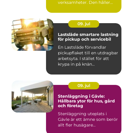
verksamheter. Den håller...
09. jul
Lastsläde smartare lastning
för pickup och servicebil
En Lastsläde förvandlar
pickupflaket till en utdragbar
arbetsyta. I stället för att
krypa in på knän...
09. jul
Stenläggning i Gävle:
Hållbara ytor för hus, gård
och företag
Stenläggning uteplats i
Gävle är ett ämne som berör
allt fler husägare...