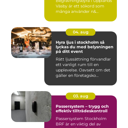
Begravningsbyrå i Upplands
Väsby är ett sökord som
många använder n&...
04. aug
Hyra ljus i stockholm så
lyckas du med belysningen
på ditt event
Rätt ljussättning förvandlar
ett vanligt rum till en
upplevelse. Oavsett om det
gäller en företagsko...
03. aug
Passersystem – trygg och
effektiv tillträdeskontroll
Passersystem Stockholm
BRF är en viktig del av