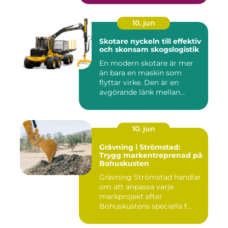
10. jun
Skotare nyckeln till effektiv
och skonsam skogslogistik
En modern skotare är mer
än bara en maskin som
flyttar virke. Den är en
avgörande länk mellan
avverk...
10. jun
Grävning i Strömstad:
Trygg markentreprenad på
Bohuskusten
Grävning Strömstad handlar
om att anpassa varje
markprojekt efter
Bohuskustens speciella f...