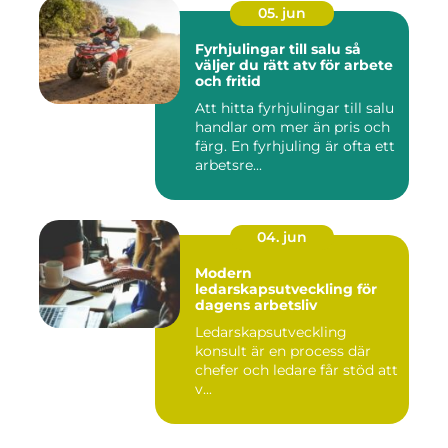
05. jun
Fyrhjulingar till salu så
väljer du rätt atv för arbete
och fritid
Att hitta fyrhjulingar till salu
handlar om mer än pris och
färg. En fyrhjuling är ofta ett
arbetsre...
04. jun
Modern
ledarskapsutveckling för
dagens arbetsliv
Ledarskapsutveckling
konsult är en process där
chefer och ledare får stöd att
v...