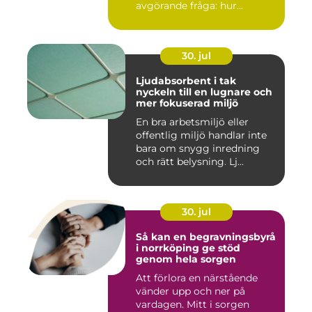
avgörande fråga: hur...
30. jul
Ljudabsorbent i tak
nyckeln till en lugnare och
mer fokuserad miljö
En bra arbetsmiljö eller
offentlig miljö handlar inte
bara om snygg inredning
och rätt belysning. Lj...
30. jul
Så kan en begravningsbyrå
i norrköping ge stöd
genom hela sorgen
Att förlora en närstående
vänder upp och ner på
vardagen. Mitt i sorgen