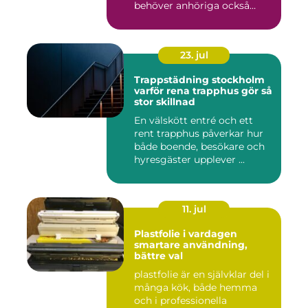
behöver anhöriga också
fatta...
23. jul
Trappstädning stockholm
varför rena trapphus gör så
stor skillnad
En välskött entré och ett
rent trapphus påverkar hur
både boende, besökare och
hyresgäster upplever ...
11. jul
Plastfolie i vardagen
smartare användning,
bättre val
plastfolie är en självklar del i
många kök, både hemma
och i professionella