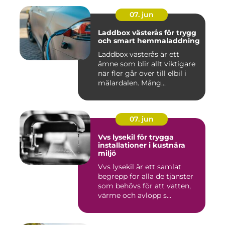
07. jun
Laddbox västerås för trygg
och smart hemmaladdning
Laddbox västerås är ett
ämne som blir allt viktigare
när fler går över till elbil i
mälardalen. Mång...
07. jun
Vvs lysekil för trygga
installationer i kustnära
miljö
Vvs lysekil är ett samlat
begrepp för alla de tjänster
som behövs för att vatten,
värme och avlopp s...