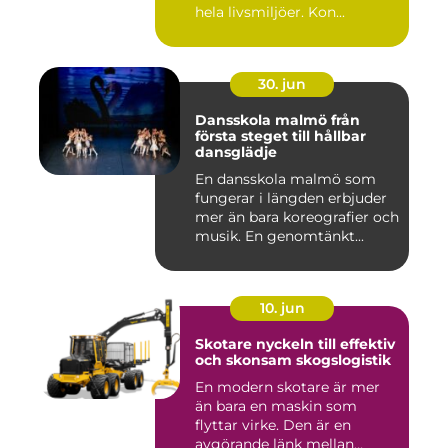
hela livsmiljöer. Kon...
30. jun
Dansskola malmö från
första steget till hållbar
dansglädje
En dansskola malmö som
fungerar i längden erbjuder
mer än bara koreografier och
musik. En genomtänkt...
10. jun
Skotare nyckeln till effektiv
och skonsam skogslogistik
En modern skotare är mer
än bara en maskin som
flyttar virke. Den är en
avgörande länk mellan