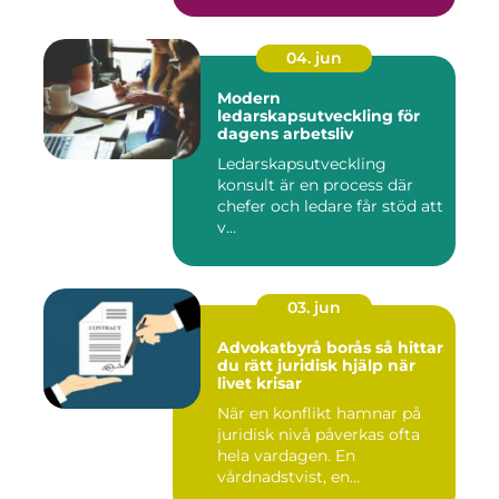
04. jun
Modern
ledarskapsutveckling för
dagens arbetsliv
Ledarskapsutveckling
konsult är en process där
chefer och ledare får stöd att
v...
03. jun
Advokatbyrå borås så hittar
du rätt juridisk hjälp när
livet krisar
När en konflikt hamnar på
juridisk nivå påverkas ofta
hela vardagen. En
vårdnadstvist, en
brottsmiss...