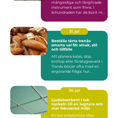
mångsidiga och långlivade
instrument som finns. I
århundraden har de burit m...
31. jul
Beställa tårta tranås
smarta val för smak, stil
och tillfälle
Att planera kalas, dop,
bröllop eller företagsevent i
Tranås börjar ofta med en
avgörande fråga: hur...
30. jul
Ljudabsorbent i tak
nyckeln till en lugnare och
mer fokuserad miljö
En bra arbetsmiljö eller