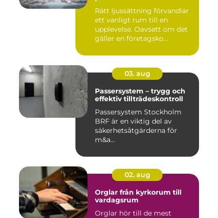
Rätt ljussättning förvandlar
ett vanligt rum till en
upplevelse. Oavsett om det
gäller en företagsko...
03. aug
Passersystem – trygg och
effektiv tillträdeskontroll
Passersystem Stockholm
BRF är en viktig del av
säkerhetsåtgärderna för
m&a...
02. aug
Orglar från kyrkorum till
vardagsrum
Orglar hör till de mest