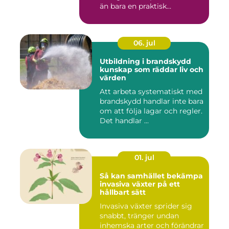
än bara en praktisk...
06. jul
Utbildning i brandskydd
kunskap som räddar liv och
värden
Att arbeta systematiskt med
brandskydd handlar inte bara
om att följa lagar och regler.
Det handlar ...
01. jul
Så kan samhället bekämpa
invasiva växter på ett
hållbart sätt
Invasiva växter sprider sig
snabbt, tränger undan
inhemska arter och förändrar