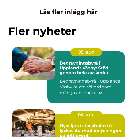
Läs fler inlägg här
Fler nyheter
05. aug
Begravningsbyrå i
Upplands Väsby: Stöd
genom hela avskedet
Begravningsbyrå i Upplands
Väsby är ett sökord som
många använder n&...
04. aug
Hyra ljus i stockholm så
lyckas du med belysningen
på ditt event