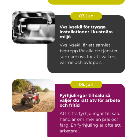
07. jun
Vvs lysekil för trygga
installationer i kustnära
miljö
Vvs lysekil är ett samlat
begrepp för alla de tjänster
som behövs för att vatten,
värme och avlopp s...
05. jun
Fyrhjulingar till salu så
väljer du rätt atv för arbete
och fritid
Att hitta fyrhjulingar till salu
handlar om mer än pris och
färg. En fyrhjuling är ofta ett
arbetsre...