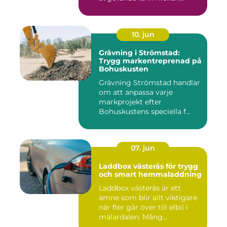
avverk...
10. jun
Grävning i Strömstad:
Trygg markentreprenad på
Bohuskusten
Grävning Strömstad handlar
om att anpassa varje
markprojekt efter
Bohuskustens speciella f...
07. jun
Laddbox västerås för trygg
och smart hemmaladdning
Laddbox västerås är ett
ämne som blir allt viktigare
när fler går över till elbil i
mälardalen. Mång...