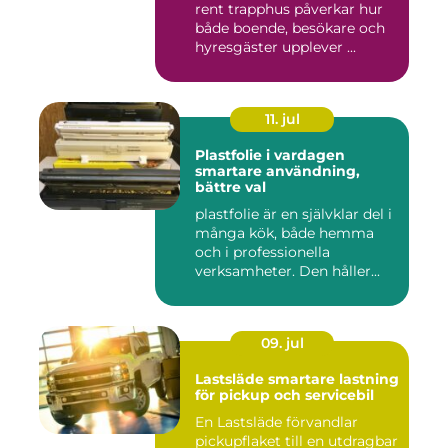
rent trapphus påverkar hur
både boende, besökare och
hyresgäster upplever ...
11. jul
Plastfolie i vardagen
smartare användning,
bättre val
plastfolie är en självklar del i
många kök, både hemma
och i professionella
verksamheter. Den håller...
09. jul
Lastsläde smartare lastning
för pickup och servicebil
En Lastsläde förvandlar
pickupflaket till en utdragbar