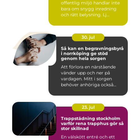
offentlig miljö handlar inte
bara om snygg inredning
och rätt belysning. Lj...
30. jul
Så kan en begravningsbyrå
i norrköping ge stöd
genom hela sorgen
Att förlora en närstående
vänder upp och ner på
vardagen. Mitt i sorgen
behöver anhöriga också
fatta...
23. jul
Trappstädning stockholm
varför rena trapphus gör så
stor skillnad
En välskött entré och ett