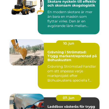
Skotare nyckeln till effektiv
och skonsam skogslogistik
En modern skotare är mer
än bara en maskin som
flyttar virke. Den är en
avgörande länk mellan
avverk...
10. jun
Grävning i Strömstad:
Trygg markentreprenad på
Bohuskusten
Grävning Strömstad handlar
om att anpassa varje
markprojekt efter
Bohuskustens speciella f...
07. jun
Laddbox västerås för trygg