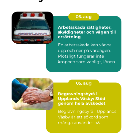
06. aug
Arbetsskada rättigheter,
skyldigheter och vägen till
ersättning
En arbetsskada kan vända
upp och ner på vardagen.
Plötsligt fungerar inte
kroppen som vanligt, lönen...
05. aug
Begravningsbyrå i
Upplands Väsby: Stöd
genom hela avskedet
Begravningsbyrå i Upplands
Väsby är ett sökord som
många använder n&...