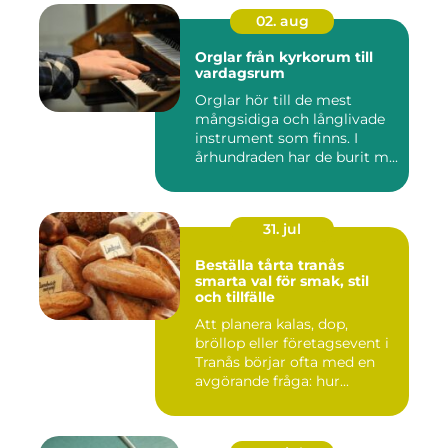
02. aug
Orglar från kyrkorum till
vardagsrum
Orglar hör till de mest
mångsidiga och långlivade
instrument som finns. I
århundraden har de burit m...
31. jul
Beställa tårta tranås
smarta val för smak, stil
och tillfälle
Att planera kalas, dop,
bröllop eller företagsevent i
Tranås börjar ofta med en
avgörande fråga: hur...