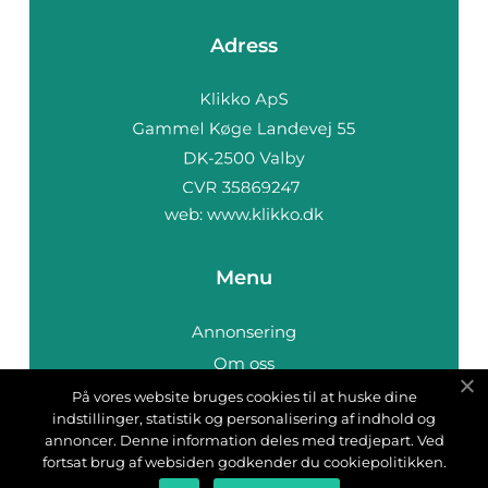
Adress
web:
www.klikko.dk
Menu
Annonsering
Om oss
Cookies
På vores website bruges cookies til at huske dine
indstillinger, statistik og personalisering af indhold og
Kontakta oss
annoncer. Denne information deles med tredjepart. Ved
Sitemap
fortsat brug af websiden godkender du cookiepolitikken.