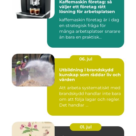
Kaffemaskin företag: så
väljer ett företag rätt
lösning för arbetsplatsen
kaffemaskin företag är i dag
en strategisk fråga för
många arbetsplatser snarare
än bara en praktisk...
06. jul
Utbildning i brandskydd
kunskap som räddar liv och
värden
Att arbeta systematiskt med
brandskydd handlar inte bara
om att följa lagar och regler.
Det handlar ...
01. jul