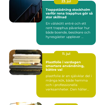
23. jul
Trappstädning stockholm
varför rena trapphus gör så
stor skillnad
En välskött entré och ett
rent trapphus påverkar hur
både boende, besökare och
hyresgäster upplever ...
11. jul
Plastfolie i vardagen
smartare användning,
bättre val
plastfolie är en självklar del i
många kök, både hemma
och i professionella
verksamheter. Den håller...