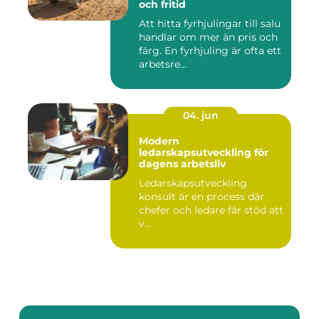
och fritid
Att hitta fyrhjulingar till salu
handlar om mer än pris och
färg. En fyrhjuling är ofta ett
arbetsre...
04. jun
Modern
ledarskapsutveckling för
dagens arbetsliv
Ledarskapsutveckling
konsult är en process där
chefer och ledare får stöd att
v...