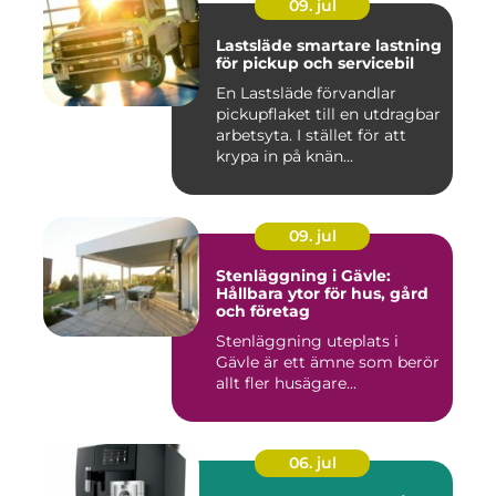
09. jul
Lastsläde smartare lastning
för pickup och servicebil
En Lastsläde förvandlar
pickupflaket till en utdragbar
arbetsyta. I stället för att
krypa in på knän...
09. jul
Stenläggning i Gävle:
Hållbara ytor för hus, gård
och företag
Stenläggning uteplats i
Gävle är ett ämne som berör
allt fler husägare...
06. jul