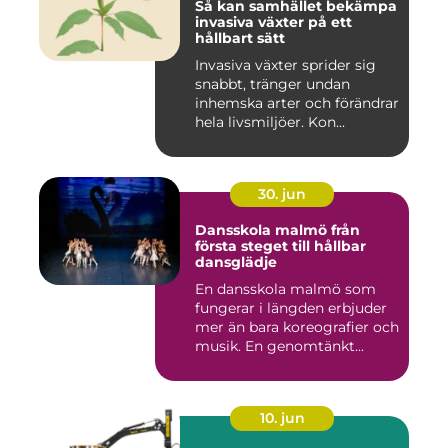
Så kan samhället bekämpa
invasiva växter på ett
hållbart sätt
Invasiva växter sprider sig
snabbt, tränger undan
inhemska arter och förändrar
hela livsmiljöer. Kon...
30. jun
Dansskola malmö från
första steget till hållbar
dansglädje
En dansskola malmö som
fungerar i längden erbjuder
mer än bara koreografier och
musik. En genomtänkt...
10. jun