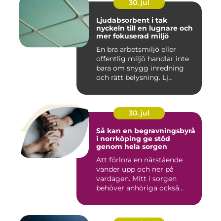
30. jul
Ljudabsorbent i tak
nyckeln till en lugnare och
mer fokuserad miljö
En bra arbetsmiljö eller
offentlig miljö handlar inte
bara om snygg inredning
och rätt belysning. Lj...
30. jul
Så kan en begravningsbyrå
i norrköping ge stöd
genom hela sorgen
Att förlora en närstående
vänder upp och ner på
vardagen. Mitt i sorgen
behöver anhöriga också
fatta...