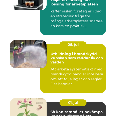
väljer ett företag rätt
lösning för arbetsplatsen
kaffemaskin företag är i dag
en strategisk fråga för
många arbetsplatser snarare
än bara en praktisk...
06. jul
Utbildning i brandskydd
kunskap som räddar liv och
värden
Att arbeta systematiskt med
brandskydd handlar inte bara
om att följa lagar och regler.
Det handlar ...
01. jul
Så kan samhället bekämpa