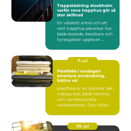
Trappstädning stockholm
varför rena trapphus gör så
stor skillnad
En välskött entré och ett
rent trapphus påverkar hur
både boende, besökare och
hyresgäster upplever ...
11. jul
Plastfolie i vardagen
smartare användning,
bättre val
plastfolie är en självklar del i
många kök, både hemma
och i professionella
verksamheter. Den håller...
09. jul