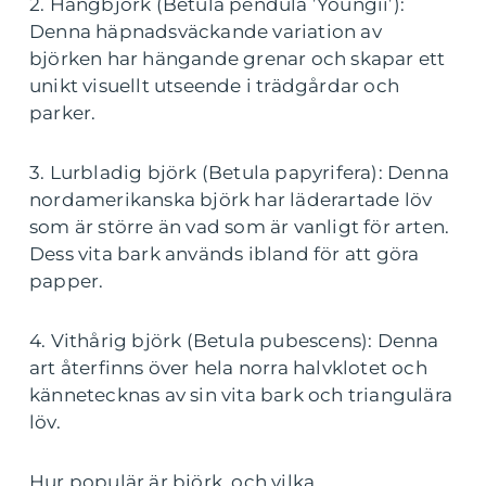
2. Hängbjörk (Betula pendula ’Youngii’):
Denna häpnadsväckande variation av
björken har hängande grenar och skapar ett
unikt visuellt utseende i trädgårdar och
parker.
3. Lurbladig björk (Betula papyrifera): Denna
nordamerikanska björk har läderartade löv
som är större än vad som är vanligt för arten.
Dess vita bark används ibland för att göra
papper.
4. Vithårig björk (Betula pubescens): Denna
art återfinns över hela norra halvklotet och
kännetecknas av sin vita bark och triangulära
löv.
Hur populär är björk, och vilka