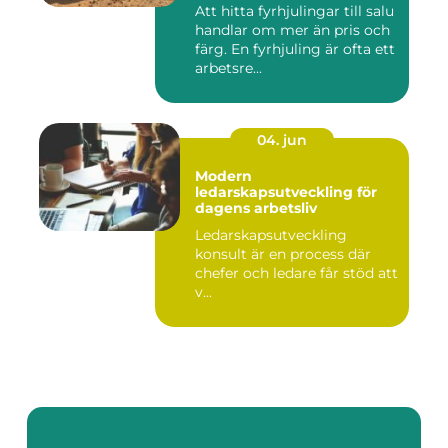
Att hitta fyrhjulingar till salu
handlar om mer än pris och
färg. En fyrhjuling är ofta ett
arbetsre...
04. jun
Modern
ledarskapsutveckling för
dagens arbetsliv
Ledarskapsutveckling
konsult är en process där
chefer och ledare får stöd att
v...