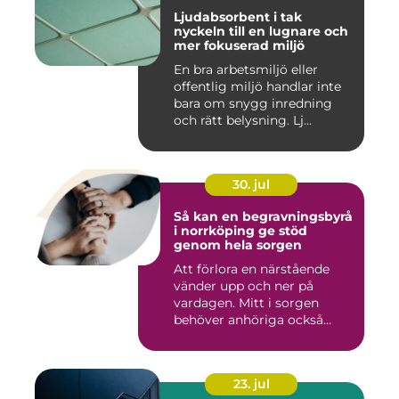
Ljudabsorbent i tak
nyckeln till en lugnare och
mer fokuserad miljö
En bra arbetsmiljö eller
offentlig miljö handlar inte
bara om snygg inredning
och rätt belysning. Lj...
30. jul
Så kan en begravningsbyrå
i norrköping ge stöd
genom hela sorgen
Att förlora en närstående
vänder upp och ner på
vardagen. Mitt i sorgen
behöver anhöriga också
fatta...
23. jul