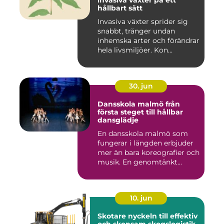
invasiva växter på ett
hållbart sätt
Invasiva växter sprider sig
snabbt, tränger undan
inhemska arter och förändrar
hela livsmiljöer. Kon...
30. jun
Dansskola malmö från
första steget till hållbar
dansglädje
En dansskola malmö som
fungerar i längden erbjuder
mer än bara koreografier och
musik. En genomtänkt...
10. jun
Skotare nyckeln till effektiv