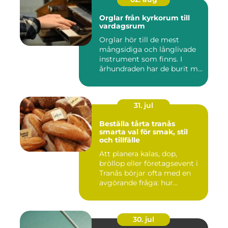
Orglar från kyrkorum till
vardagsrum
Orglar hör till de mest
mångsidiga och långlivade
instrument som finns. I
århundraden har de burit m...
31. jul
Beställa tårta tranås
smarta val för smak, stil
och tillfälle
Att planera kalas, dop,
bröllop eller företagsevent i
Tranås börjar ofta med en
avgörande fråga: hur...
30. jul