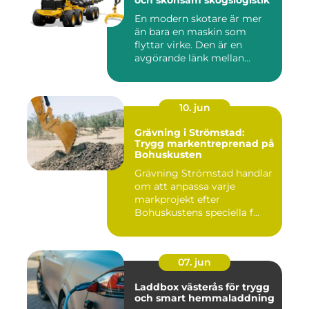
och skonsam skogslogistik
En modern skotare är mer
än bara en maskin som
flyttar virke. Den är en
avgörande länk mellan
avverk...
10. jun
Grävning i Strömstad:
Trygg markentreprenad på
Bohuskusten
Grävning Strömstad handlar
om att anpassa varje
markprojekt efter
Bohuskustens speciella f...
07. jun
Laddbox västerås för trygg
och smart hemmaladdning