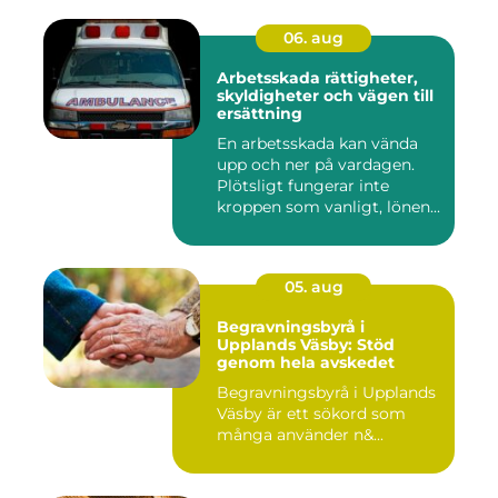
06. aug
Arbetsskada rättigheter,
skyldigheter och vägen till
ersättning
En arbetsskada kan vända
upp och ner på vardagen.
Plötsligt fungerar inte
kroppen som vanligt, lönen...
05. aug
Begravningsbyrå i
Upplands Väsby: Stöd
genom hela avskedet
Begravningsbyrå i Upplands
Väsby är ett sökord som
många använder n&...