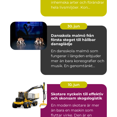
inhemska arter och förändrar
hela livsmiljöer. Kon...
30. jun
Dansskola malmö från
första steget till hållbar
dansglädje
En dansskola malmö som
fungerar i längden erbjuder
mer än bara koreografier och
musik. En genomtänkt...
10. jun
Skotare nyckeln till effektiv
och skonsam skogslogistik
En modern skotare är mer
än bara en maskin som
flyttar virke. Den är en