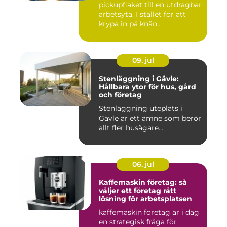
pickupflaket till en utdragbar
arbetsyta. I stället för att
krypa in på knän...
09. jul
Stenläggning i Gävle:
Hållbara ytor för hus, gård
och företag
Stenläggning uteplats i
Gävle är ett ämne som berör
allt fler husägare...
06. jul
Kaffemaskin företag: så
väljer ett företag rätt
lösning för arbetsplatsen
kaffemaskin företag är i dag
en strategisk fråga för