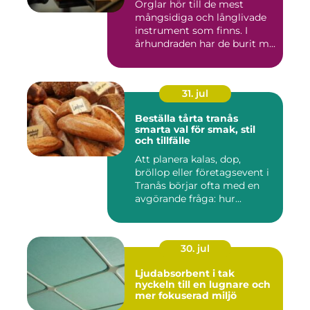
Orglar hör till de mest
mångsidiga och långlivade
instrument som finns. I
århundraden har de burit m...
31. jul
Beställa tårta tranås
smarta val för smak, stil
och tillfälle
Att planera kalas, dop,
bröllop eller företagsevent i
Tranås börjar ofta med en
avgörande fråga: hur...
30. jul
Ljudabsorbent i tak
nyckeln till en lugnare och
mer fokuserad miljö