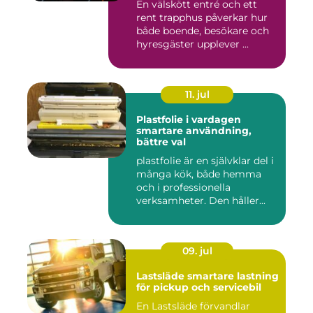
En välskött entré och ett
rent trapphus påverkar hur
både boende, besökare och
hyresgäster upplever ...
11. jul
Plastfolie i vardagen
smartare användning,
bättre val
plastfolie är en självklar del i
många kök, både hemma
och i professionella
verksamheter. Den håller...
09. jul
Lastsläde smartare lastning
för pickup och servicebil
En Lastsläde förvandlar