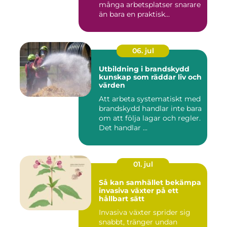
många arbetsplatser snarare
än bara en praktisk...
06. jul
Utbildning i brandskydd
kunskap som räddar liv och
värden
Att arbeta systematiskt med
brandskydd handlar inte bara
om att följa lagar och regler.
Det handlar ...
01. jul
Så kan samhället bekämpa
invasiva växter på ett
hållbart sätt
Invasiva växter sprider sig
snabbt, tränger undan