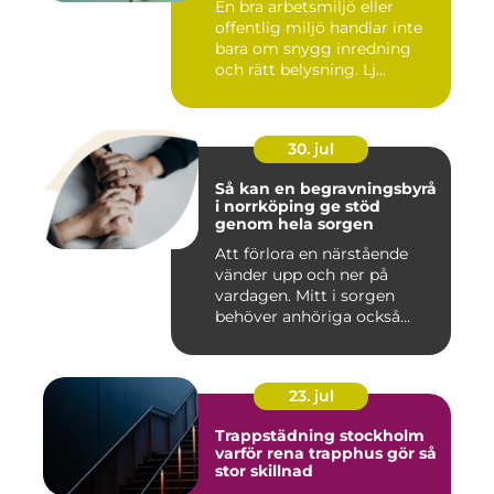
En bra arbetsmiljö eller
offentlig miljö handlar inte
bara om snygg inredning
och rätt belysning. Lj...
30. jul
Så kan en begravningsbyrå
i norrköping ge stöd
genom hela sorgen
Att förlora en närstående
vänder upp och ner på
vardagen. Mitt i sorgen
behöver anhöriga också
fatta...
23. jul
Trappstädning stockholm
varför rena trapphus gör så
stor skillnad