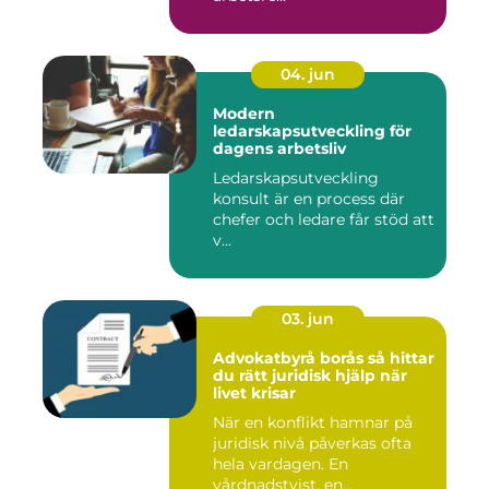
04. jun
Modern
ledarskapsutveckling för
dagens arbetsliv
Ledarskapsutveckling
konsult är en process där
chefer och ledare får stöd att
v...
03. jun
Advokatbyrå borås så hittar
du rätt juridisk hjälp när
livet krisar
När en konflikt hamnar på
juridisk nivå påverkas ofta
hela vardagen. En
vårdnadstvist, en