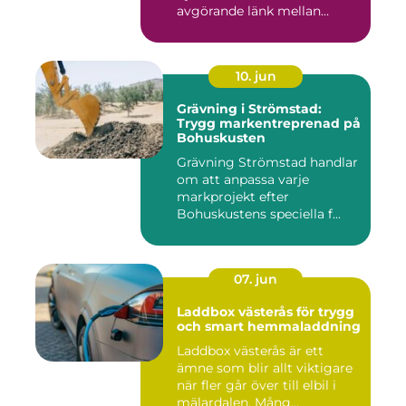
avgörande länk mellan
avverk...
10. jun
Grävning i Strömstad:
Trygg markentreprenad på
Bohuskusten
Grävning Strömstad handlar
om att anpassa varje
markprojekt efter
Bohuskustens speciella f...
07. jun
Laddbox västerås för trygg
och smart hemmaladdning
Laddbox västerås är ett
ämne som blir allt viktigare
när fler går över till elbil i
mälardalen. Mång...