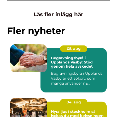
Läs fler inlägg här
Fler nyheter
05. aug
Begravningsbyrå i
Upplands Väsby: Stöd
genom hela avskedet
Begravningsbyrå i Upplands
Väsby är ett sökord som
många använder n&...
04. aug
Hyra ljus i stockholm så
lyckas du med belysningen