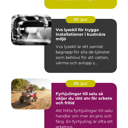
07. jun
Vvs lysekil för trygga
installationer i kustnära
miljö
Vvs lysekil är ett samlat
begrepp för alla de tjänster
som behövs för att vatten,
värme och avlopp s...
05. jun
Fyrhjulingar till salu så
väljer du rätt atv för arbete
och fritid
Att hitta fyrhjulingar till salu
handlar om mer än pris och
färg. En fyrhjuling är ofta ett
arbetsre...