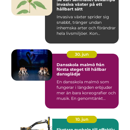
invasiva växter på ett
hållbart sätt
Invasiva växter sprider sig
snabbt, tränger undan
inhemska arter och förändrar
hela livsmiljöer. Kon...
30. jun
Dansskola malmö från
första steget till hållbar
dansglädje
En dansskola malmö som
fungerar i längden erbjuder
mer än bara koreografier och
musik. En genomtänkt...
10. jun
Skotare nyckeln till effektiv