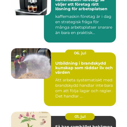
väljer ett företag rätt
lösning för arbetsplatsen
kaffemaskin företag är i dag
en strategisk fråga för
många arbetsplatser snarare
än bara en praktisk...
06. jul
Utbildning i brandskydd
kunskap som räddar liv och
värden
Att arbeta systematiskt med
brandskydd handlar inte bara
om att följa lagar och regler.
Det handlar ...
01. jul
Så kan samhället bekämpa