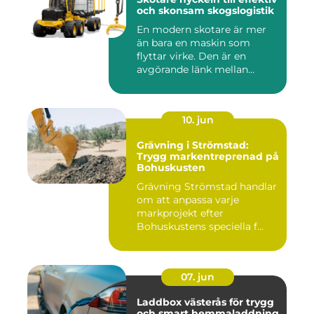
och skonsam skogslogistik
En modern skotare är mer
än bara en maskin som
flyttar virke. Den är en
avgörande länk mellan
avverk...
10. jun
Grävning i Strömstad:
Trygg markentreprenad på
Bohuskusten
Grävning Strömstad handlar
om att anpassa varje
markprojekt efter
Bohuskustens speciella f...
07. jun
Laddbox västerås för trygg
och smart hemmaladdning