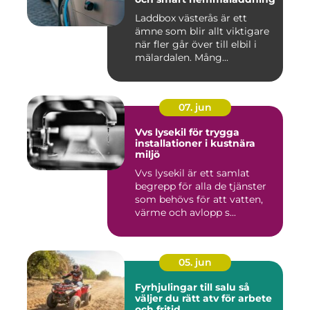
Laddbox västerås är ett
ämne som blir allt viktigare
när fler går över till elbil i
mälardalen. Mång...
07. jun
Vvs lysekil för trygga
installationer i kustnära
miljö
Vvs lysekil är ett samlat
begrepp för alla de tjänster
som behövs för att vatten,
värme och avlopp s...
05. jun
Fyrhjulingar till salu så
väljer du rätt atv för arbete
och fritid