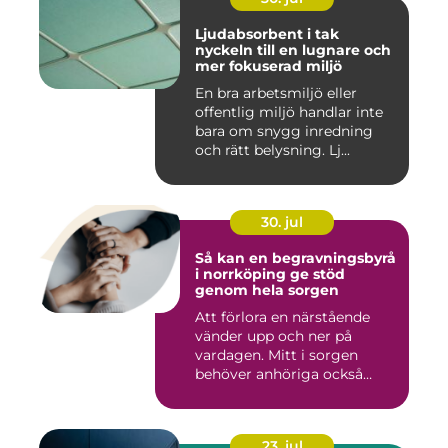
Ljudabsorbent i tak
nyckeln till en lugnare och
mer fokuserad miljö
En bra arbetsmiljö eller
offentlig miljö handlar inte
bara om snygg inredning
och rätt belysning. Lj...
30. jul
Så kan en begravningsbyrå
i norrköping ge stöd
genom hela sorgen
Att förlora en närstående
vänder upp och ner på
vardagen. Mitt i sorgen
behöver anhöriga också
fatta...
23. jul