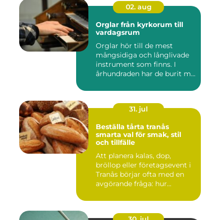
02. aug
Orglar från kyrkorum till
vardagsrum
Orglar hör till de mest
mångsidiga och långlivade
instrument som finns. I
århundraden har de burit m...
31. jul
Beställa tårta tranås
smarta val för smak, stil
och tillfälle
Att planera kalas, dop,
bröllop eller företagsevent i
Tranås börjar ofta med en
avgörande fråga: hur...
30. jul