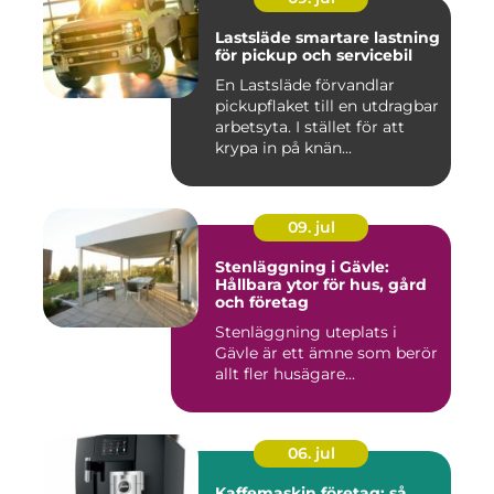
Lastsläde smartare lastning
för pickup och servicebil
En Lastsläde förvandlar
pickupflaket till en utdragbar
arbetsyta. I stället för att
krypa in på knän...
09. jul
Stenläggning i Gävle:
Hållbara ytor för hus, gård
och företag
Stenläggning uteplats i
Gävle är ett ämne som berör
allt fler husägare...
06. jul
Kaffemaskin företag: så