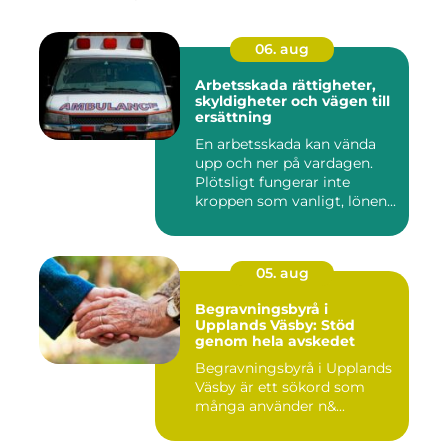
06. aug
Arbetsskada rättigheter,
skyldigheter och vägen till
ersättning
En arbetsskada kan vända
upp och ner på vardagen.
Plötsligt fungerar inte
kroppen som vanligt, lönen...
05. aug
Begravningsbyrå i
Upplands Väsby: Stöd
genom hela avskedet
Begravningsbyrå i Upplands
Väsby är ett sökord som
många använder n&...