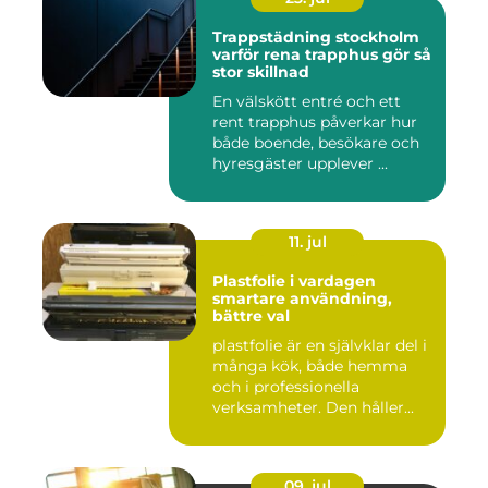
Trappstädning stockholm
varför rena trapphus gör så
stor skillnad
En välskött entré och ett
rent trapphus påverkar hur
både boende, besökare och
hyresgäster upplever ...
11. jul
Plastfolie i vardagen
smartare användning,
bättre val
plastfolie är en självklar del i
många kök, både hemma
och i professionella
verksamheter. Den håller...
09. jul