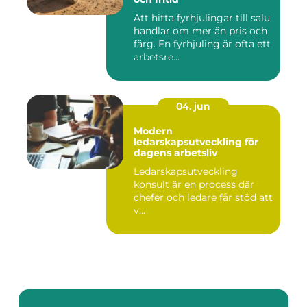
Att hitta fyrhjulingar till salu
handlar om mer än pris och
färg. En fyrhjuling är ofta ett
arbetsre...
04. jun
Modern
ledarskapsutveckling för
dagens arbetsliv
Ledarskapsutveckling
konsult är en process där
chefer och ledare får stöd att
v...