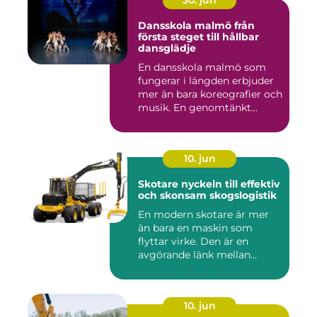
30. jun
Dansskola malmö från
första steget till hållbar
dansglädje
En dansskola malmö som
fungerar i längden erbjuder
mer än bara koreografier och
musik. En genomtänkt...
10. jun
Skotare nyckeln till effektiv
och skonsam skogslogistik
En modern skotare är mer
än bara en maskin som
flyttar virke. Den är en
avgörande länk mellan
avverk...
10. jun