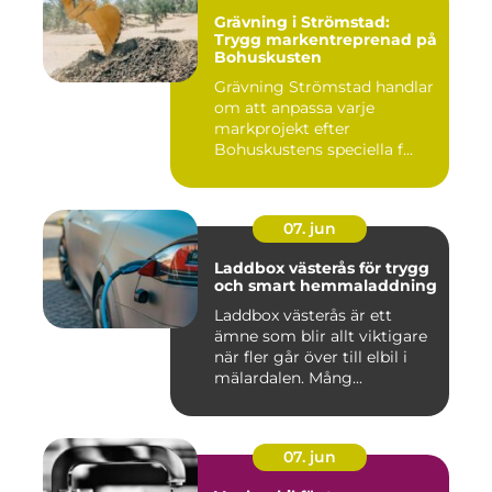
Grävning i Strömstad:
Trygg markentreprenad på
Bohuskusten
Grävning Strömstad handlar
om att anpassa varje
markprojekt efter
Bohuskustens speciella f...
07. jun
Laddbox västerås för trygg
och smart hemmaladdning
Laddbox västerås är ett
ämne som blir allt viktigare
när fler går över till elbil i
mälardalen. Mång...
07. jun