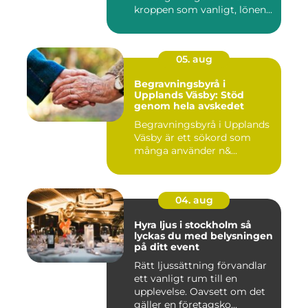
kroppen som vanligt, lönen...
05. aug
Begravningsbyrå i
Upplands Väsby: Stöd
genom hela avskedet
Begravningsbyrå i Upplands
Väsby är ett sökord som
många använder n&...
04. aug
Hyra ljus i stockholm så
lyckas du med belysningen
på ditt event
Rätt ljussättning förvandlar
ett vanligt rum till en
upplevelse. Oavsett om det
gäller en företagsko...