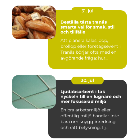
31. jul
Beställa tårta tranås
smarta val för smak, stil
och tillfälle
Att planera kalas, dop,
bröllop eller företagsevent i
Tranås börjar ofta med en
avgörande fråga: hur...
30. jul
Ljudabsorbent i tak
nyckeln till en lugnare och
mer fokuserad miljö
En bra arbetsmiljö eller
offentlig miljö handlar inte
bara om snygg inredning
och rätt belysning. Lj...