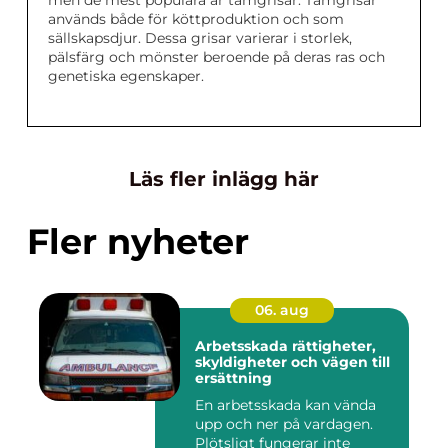
men de mest populära är tamgrisar. Tamgrisar
används både för köttproduktion och som
sällskapsdjur. Dessa grisar varierar i storlek,
pälsfärg och mönster beroende på deras ras och
genetiska egenskaper.
Läs fler inlägg här
Fler nyheter
06. aug
Arbetsskada rättigheter,
skyldigheter och vägen till
ersättning
En arbetsskada kan vända
upp och ner på vardagen.
Plötsligt fungerar inte