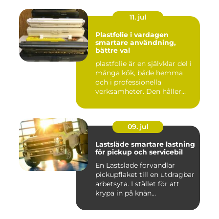
11. jul
Plastfolie i vardagen
smartare användning,
bättre val
plastfolie är en självklar del i
många kök, både hemma
och i professionella
verksamheter. Den håller...
09. jul
Lastsläde smartare lastning
för pickup och servicebil
En Lastsläde förvandlar
pickupflaket till en utdragbar
arbetsyta. I stället för att
krypa in på knän...