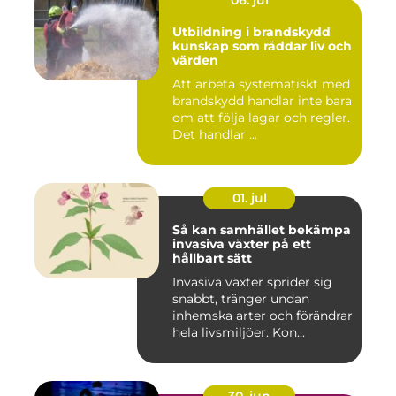
06. jul
Utbildning i brandskydd
kunskap som räddar liv och
värden
Att arbeta systematiskt med
brandskydd handlar inte bara
om att följa lagar och regler.
Det handlar ...
01. jul
Så kan samhället bekämpa
invasiva växter på ett
hållbart sätt
Invasiva växter sprider sig
snabbt, tränger undan
inhemska arter och förändrar
hela livsmiljöer. Kon...