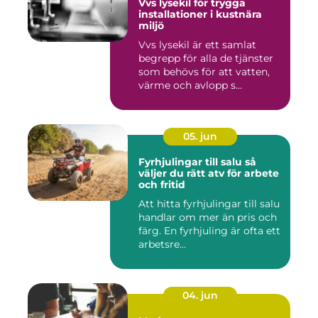
Vvs lysekil för trygga
installationer i kustnära
miljö
Vvs lysekil är ett samlat
begrepp för alla de tjänster
som behövs för att vatten,
värme och avlopp s...
05. jun
Fyrhjulingar till salu så
väljer du rätt atv för arbete
och fritid
Att hitta fyrhjulingar till salu
handlar om mer än pris och
färg. En fyrhjuling är ofta ett
arbetsre...
04. jun