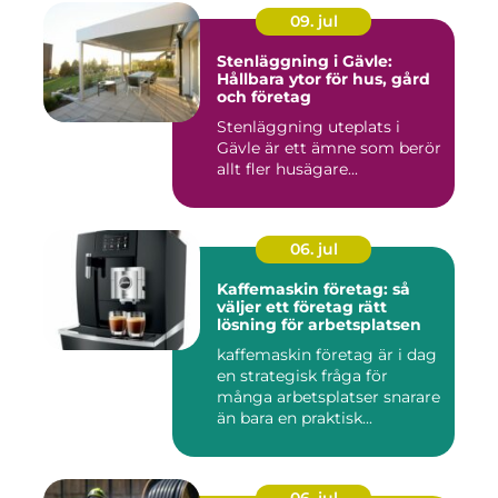
09. jul
Stenläggning i Gävle:
Hållbara ytor för hus, gård
och företag
Stenläggning uteplats i
Gävle är ett ämne som berör
allt fler husägare...
06. jul
Kaffemaskin företag: så
väljer ett företag rätt
lösning för arbetsplatsen
kaffemaskin företag är i dag
en strategisk fråga för
många arbetsplatser snarare
än bara en praktisk...