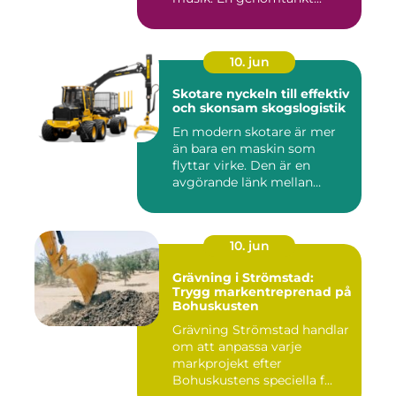
10. jun
Skotare nyckeln till effektiv
och skonsam skogslogistik
En modern skotare är mer
än bara en maskin som
flyttar virke. Den är en
avgörande länk mellan
avverk...
10. jun
Grävning i Strömstad:
Trygg markentreprenad på
Bohuskusten
Grävning Strömstad handlar
om att anpassa varje
markprojekt efter
Bohuskustens speciella f...