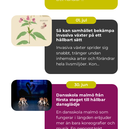
01. jul
Så kan samhället bekämpa
invasiva växter på ett
hållbart sätt
Invasiva växter sprider sig
snabbt, tränger undan
inhemska arter och förändrar
hela livsmiljöer. Kon...
30. jun
Dansskola malmö från
första steget till hållbar
dansglädje
En dansskola malmö som
fungerar i längden erbjuder
mer än bara koreografier och
musik. En genomtänkt...