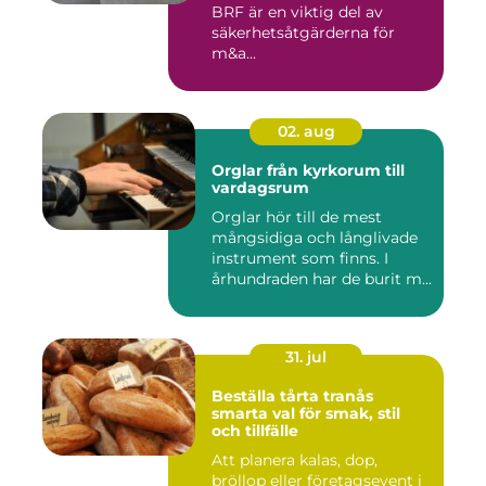
BRF är en viktig del av
säkerhetsåtgärderna för
m&a...
02. aug
Orglar från kyrkorum till
vardagsrum
Orglar hör till de mest
mångsidiga och långlivade
instrument som finns. I
århundraden har de burit m...
31. jul
Beställa tårta tranås
smarta val för smak, stil
och tillfälle
Att planera kalas, dop,
bröllop eller företagsevent i