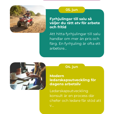
05. jun
Fyrhjulingar till salu så
väljer du rätt atv för arbete
och fritid
Att hitta fyrhjulingar till salu
handlar om mer än pris och
färg. En fyrhjuling är ofta ett
arbetsre...
04. jun
Modern
ledarskapsutveckling för
dagens arbetsliv
Ledarskapsutveckling
konsult är en process där
chefer och ledare får stöd att
v...