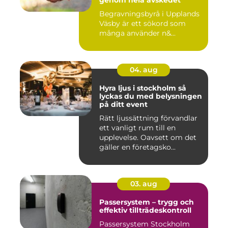
genom hela avskedet
Begravningsbyrå i Upplands
Väsby är ett sökord som
många använder n&...
04. aug
Hyra ljus i stockholm så
lyckas du med belysningen
på ditt event
Rätt ljussättning förvandlar
ett vanligt rum till en
upplevelse. Oavsett om det
gäller en företagsko...
03. aug
Passersystem – trygg och
effektiv tillträdeskontroll
Passersystem Stockholm