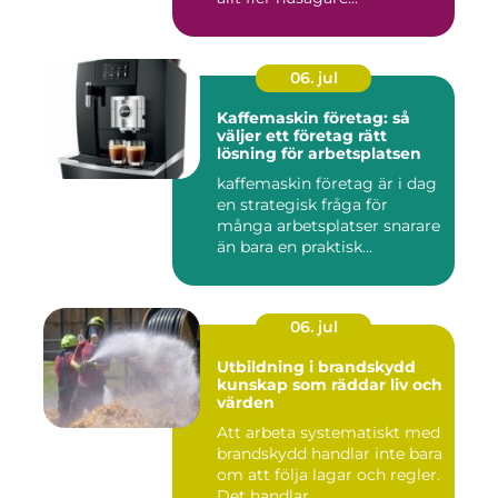
06. jul
Kaffemaskin företag: så
väljer ett företag rätt
lösning för arbetsplatsen
kaffemaskin företag är i dag
en strategisk fråga för
många arbetsplatser snarare
än bara en praktisk...
06. jul
Utbildning i brandskydd
kunskap som räddar liv och
värden
Att arbeta systematiskt med
brandskydd handlar inte bara
om att följa lagar och regler.
Det handlar ...