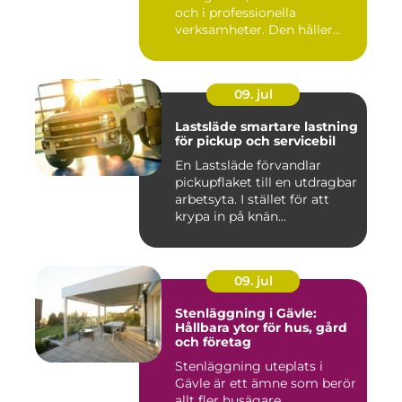
och i professionella
verksamheter. Den håller...
09. jul
Lastsläde smartare lastning
för pickup och servicebil
En Lastsläde förvandlar
pickupflaket till en utdragbar
arbetsyta. I stället för att
krypa in på knän...
09. jul
Stenläggning i Gävle:
Hållbara ytor för hus, gård
och företag
Stenläggning uteplats i
Gävle är ett ämne som berör
allt fler husägare...