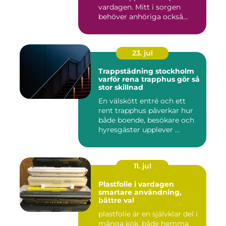
vardagen. Mitt i sorgen
behöver anhöriga också
fatta...
23. jul
Trappstädning stockholm
varför rena trapphus gör så
stor skillnad
En välskött entré och ett
rent trapphus påverkar hur
både boende, besökare och
hyresgäster upplever ...
11. jul
Plastfolie i vardagen
smartare användning,
bättre val
plastfolie är en självklar del i
många kök, både hemma