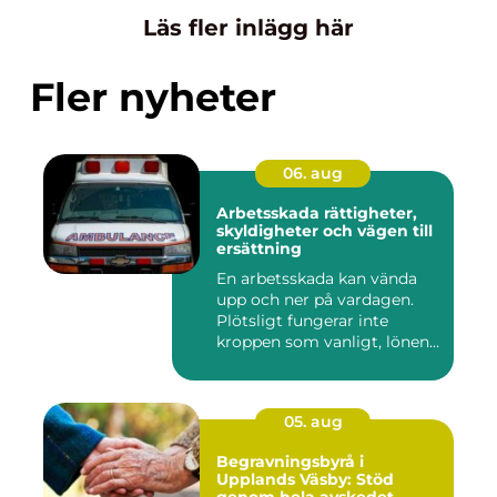
Läs fler inlägg här
Fler nyheter
06. aug
Arbetsskada rättigheter,
skyldigheter och vägen till
ersättning
En arbetsskada kan vända
upp och ner på vardagen.
Plötsligt fungerar inte
kroppen som vanligt, lönen...
05. aug
Begravningsbyrå i
Upplands Väsby: Stöd