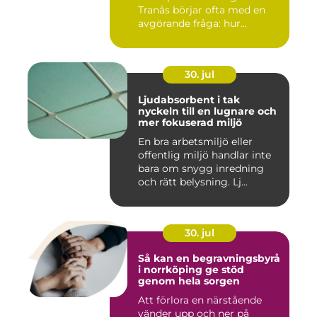
Tranås börjar ofta med en
avgörande fråga: hur...
30. jul
Ljudabsorbent i tak
nyckeln till en lugnare och
mer fokuserad miljö
En bra arbetsmiljö eller
offentlig miljö handlar inte
bara om snygg inredning
och rätt belysning. Lj...
30. jul
Så kan en begravningsbyrå
i norrköping ge stöd
genom hela sorgen
Att förlora en närstående
vänder upp och ner på