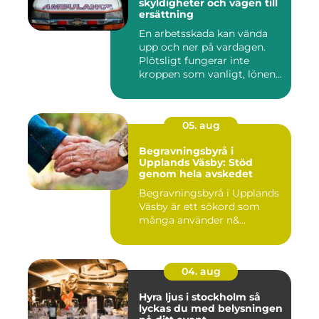
skyldigheter och vägen till
ersättning
En arbetsskada kan vända
upp och ner på vardagen.
Plötsligt fungerar inte
kroppen som vanligt, lönen...
05. aug
Begravningsbyrå i
Upplands Väsby: Stöd
genom hela avskedet
Begravningsbyrå i Upplands
Väsby är ett sökord som
många använder n&...
04. aug
Hyra ljus i stockholm så
lyckas du med belysningen