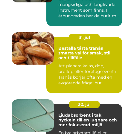
mångsidiga och långlivade
instrument som finns. I
århundraden har de burit m...
31. jul
Beställa tårta tranås
smarta val för smak, stil
och tillfälle
Att planera kalas, dop,
bröllop eller företagsevent i
Tranås börjar ofta med en
avgörande fråga: hur...
30. jul
Ljudabsorbent i tak
nyckeln till en lugnare och
mer fokuserad miljö
En bra arbetsmiljö eller