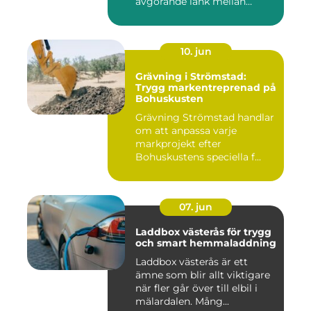
avgörande länk mellan
avverk...
10. jun
Grävning i Strömstad:
Trygg markentreprenad på
Bohuskusten
Grävning Strömstad handlar
om att anpassa varje
markprojekt efter
Bohuskustens speciella f...
07. jun
Laddbox västerås för trygg
och smart hemmaladdning
Laddbox västerås är ett
ämne som blir allt viktigare
när fler går över till elbil i
mälardalen. Mång...