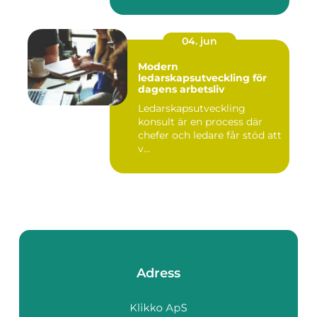
04. jun
Modern
ledarskapsutveckling för
dagens arbetsliv
Ledarskapsutveckling
konsult är en process där
chefer och ledare får stöd att
v...
Adress