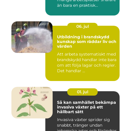
än bara en praktisk...
06. jul
Utbildning i brandskydd
kunskap som räddar liv och
värden
Att arbeta systematiskt med
brandskydd handlar inte bara
om att följa lagar och regler.
Det handlar ...
01. jul
Så kan samhället bekämpa
invasiva växter på ett
hållbart sätt
Invasiva växter sprider sig
snabbt, tränger undan
inhemska arter och förändrar