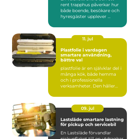
rent trapphus påverkar hur
både boende, besökare och
hyresgäster upplever ...
11. jul
Plastfolie i vardagen
smartare användning,
bättre val
plastfolie är en självklar del i
många kök, både hemma
och i professionella
verksamheter. Den håller...
09. jul
Lastsläde smartare lastning
för pickup och servicebil
En Lastsläde förvandlar
pickupflaket till en utdragbar