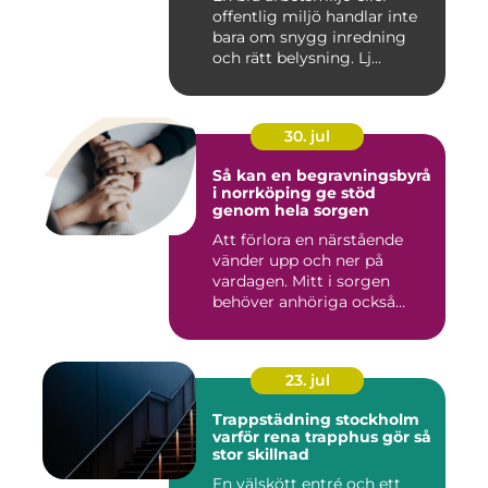
offentlig miljö handlar inte
bara om snygg inredning
och rätt belysning. Lj...
30. jul
Så kan en begravningsbyrå
i norrköping ge stöd
genom hela sorgen
Att förlora en närstående
vänder upp och ner på
vardagen. Mitt i sorgen
behöver anhöriga också
fatta...
23. jul
Trappstädning stockholm
varför rena trapphus gör så
stor skillnad
En välskött entré och ett