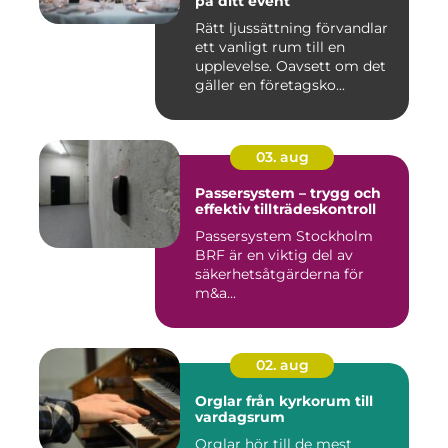
på ditt event
Rätt ljussättning förvandlar
ett vanligt rum till en
upplevelse. Oavsett om det
gäller en företagsko...
03. aug
Passersystem – trygg och
effektiv tillträdeskontroll
Passersystem Stockholm
BRF är en viktig del av
säkerhetsåtgärderna för
m&a...
02. aug
Orglar från kyrkorum till
vardagsrum
Orglar hör till de mest