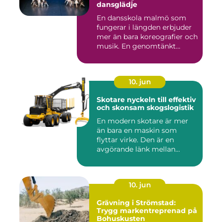
dansglädje
En dansskola malmö som
fungerar i längden erbjuder
mer än bara koreografier och
musik. En genomtänkt...
10. jun
Skotare nyckeln till effektiv
och skonsam skogslogistik
En modern skotare är mer
än bara en maskin som
flyttar virke. Den är en
avgörande länk mellan
avverk...
10. jun
Grävning i Strömstad:
Trygg markentreprenad på
Bohuskusten