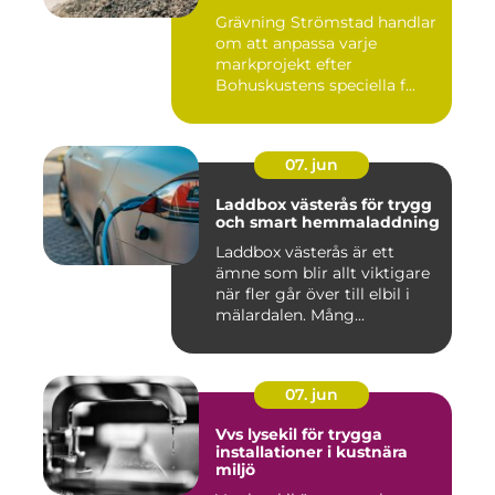
Grävning Strömstad handlar
om att anpassa varje
markprojekt efter
Bohuskustens speciella f...
07. jun
Laddbox västerås för trygg
och smart hemmaladdning
Laddbox västerås är ett
ämne som blir allt viktigare
när fler går över till elbil i
mälardalen. Mång...
07. jun
Vvs lysekil för trygga
installationer i kustnära
miljö