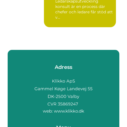
Ledarskapsutveckling
konsult är en process där
chefer och ledare får stöd att
v...
Adress
web:
www.klikko.dk