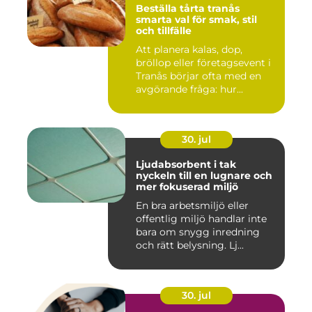
Beställa tårta tranås
smarta val för smak, stil
och tillfälle
Att planera kalas, dop,
bröllop eller företagsevent i
Tranås börjar ofta med en
avgörande fråga: hur...
30. jul
Ljudabsorbent i tak
nyckeln till en lugnare och
mer fokuserad miljö
En bra arbetsmiljö eller
offentlig miljö handlar inte
bara om snygg inredning
och rätt belysning. Lj...
30. jul