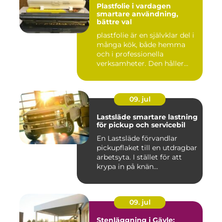
Plastfolie i vardagen
smartare användning,
bättre val
plastfolie är en självklar del i
många kök, både hemma
och i professionella
verksamheter. Den håller...
09. jul
Lastsläde smartare lastning
för pickup och servicebil
En Lastsläde förvandlar
pickupflaket till en utdragbar
arbetsyta. I stället för att
krypa in på knän...
09. jul
Stenläggning i Gävle: