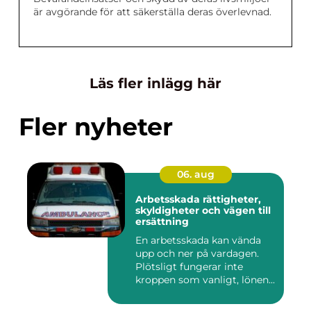
är avgörande för att säkerställa deras överlevnad.
Läs fler inlägg här
Fler nyheter
06. aug
Arbetsskada rättigheter,
skyldigheter och vägen till
ersättning
En arbetsskada kan vända
upp och ner på vardagen.
Plötsligt fungerar inte
kroppen som vanligt, lönen...