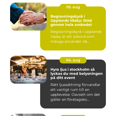
05. aug
Begravningsbyrå i
Upplands Väsby: Stöd
genom hela avskedet
Begravningsbyrå i Upplands
Väsby är ett sökord som
många använder n&...
04. aug
Hyra ljus i stockholm så
lyckas du med belysningen
på ditt event
Rätt ljussättning förvandlar
ett vanligt rum till en
upplevelse. Oavsett om det
gäller en företagsko...