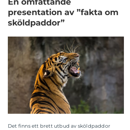
En omfattande
presentation av ”fakta om
sköldpaddor”
Det finns ett brett utbud av sköldpaddor