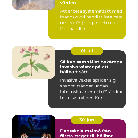
värden
Att arbeta systematiskt med
brandskydd handlar inte bara
om att följa lagar och regler.
Det handlar ...
01. jul
Så kan samhället bekämpa
invasiva växter på ett
hållbart sätt
Invasiva växter sprider sig
snabbt, tränger undan
inhemska arter och förändrar
hela livsmiljöer. Kon...
30. jun
Dansskola malmö från
första steget till hållbar