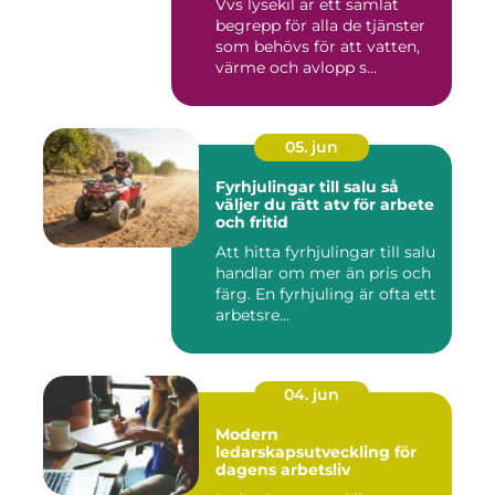
Vvs lysekil är ett samlat
begrepp för alla de tjänster
som behövs för att vatten,
värme och avlopp s...
05. jun
Fyrhjulingar till salu så
väljer du rätt atv för arbete
och fritid
Att hitta fyrhjulingar till salu
handlar om mer än pris och
färg. En fyrhjuling är ofta ett
arbetsre...
04. jun
Modern
ledarskapsutveckling för
dagens arbetsliv