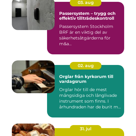
03. aug
Passersystem – trygg och
effektiv tillträdeskontroll
Passersystem Stockholm
BRF är en viktig del av
säkerhetsåtgärderna för
m&a...
02. aug
Orglar från kyrkorum till
vardagsrum
Orglar hör till de mest
mångsidiga och långlivade
instrument som finns. I
århundraden har de burit m...
31. jul