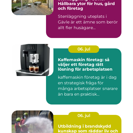
Hållbara ytor för hus, gård
och företag
Stenläggning uteplats i
Gävle är ett ämne som berör
allt fler husägare...
06. jul
Kaffemaskin företag: så
väljer ett företag rätt
lösning för arbetsplatsen
kaffemaskin företag är i dag
en strategisk fråga för
många arbetsplatser snarare
än bara en praktisk...
06. jul
Utbildning i brandskydd
kunskap som räddar liv och