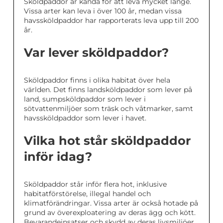
Sköldpaddor är kända för att leva mycket länge.
Vissa arter kan leva i över 100 år, medan vissa
havssköldpaddor har rapporterats leva upp till 200
år.
Var lever sköldpaddor?
Sköldpaddor finns i olika habitat över hela
världen. Det finns landsköldpaddor som lever på
land, sumpsköldpaddor som lever i
sötvattenmiljöer som träsk och våtmarker, samt
havssköldpaddor som lever i havet.
Vilka hot står sköldpaddor
inför idag?
Sköldpaddor står inför flera hot, inklusive
habitatförstörelse, illegal handel och
klimatförändringar. Vissa arter är också hotade på
grund av överexploatering av deras ägg och kött.
Bevarandeinsatser och skydd av deras livsmiljöer