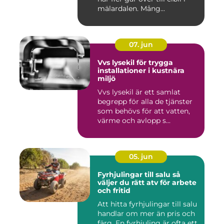
mälardalen. Mång...
07. jun
Vvs lysekil för trygga
installationer i kustnära
miljö
Vvs lysekil är ett samlat
begrepp för alla de tjänster
som behövs för att vatten,
värme och avlopp s...
05. jun
Fyrhjulingar till salu så
väljer du rätt atv för arbete
och fritid
Att hitta fyrhjulingar till salu
handlar om mer än pris och
färg. En fyrhjuling är ofta ett