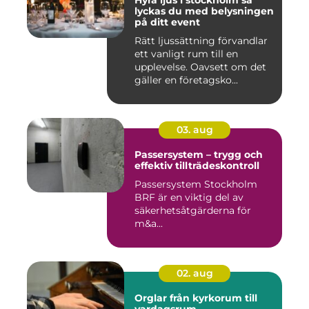
Hyra ljus i stockholm så
lyckas du med belysningen
på ditt event
Rätt ljussättning förvandlar
ett vanligt rum till en
upplevelse. Oavsett om det
gäller en företagsko...
03. aug
Passersystem – trygg och
effektiv tillträdeskontroll
Passersystem Stockholm
BRF är en viktig del av
säkerhetsåtgärderna för
m&a...
02. aug
Orglar från kyrkorum till