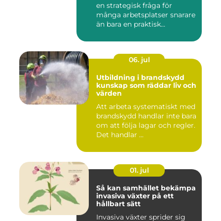
en strategisk fråga för
många arbetsplatser snarare
än bara en praktisk...
06. jul
Utbildning i brandskydd
kunskap som räddar liv och
värden
Att arbeta systematiskt med
brandskydd handlar inte bara
om att följa lagar och regler.
Det handlar ...
01. jul
Så kan samhället bekämpa
invasiva växter på ett
hållbart sätt
Invasiva växter sprider sig