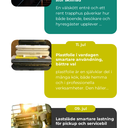
stor skillnad
En välskött entré och ett
rent trapphus påverkar hur
både boende, besökare och
hyresgäster upplever ...
11. jul
Plastfolie i vardagen
smartare användning,
bättre val
plastfolie är en självklar del i
många kök, både hemma
och i professionella
verksamheter. Den håller...
09. jul
Lastsläde smartare lastning
för pickup och servicebil