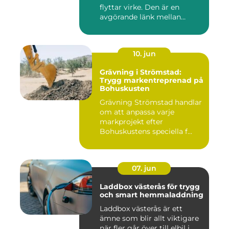
flyttar virke. Den är en
avgörande länk mellan
avverk...
10. jun
Grävning i Strömstad:
Trygg markentreprenad på
Bohuskusten
Grävning Strömstad handlar
om att anpassa varje
markprojekt efter
Bohuskustens speciella f...
07. jun
Laddbox västerås för trygg
och smart hemmaladdning
Laddbox västerås är ett
ämne som blir allt viktigare
när fler går över till elbil i