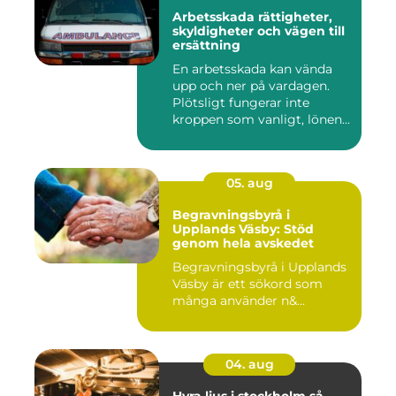
Arbetsskada rättigheter,
skyldigheter och vägen till
ersättning
En arbetsskada kan vända
upp och ner på vardagen.
Plötsligt fungerar inte
kroppen som vanligt, lönen...
05. aug
Begravningsbyrå i
Upplands Väsby: Stöd
genom hela avskedet
Begravningsbyrå i Upplands
Väsby är ett sökord som
många använder n&...
04. aug