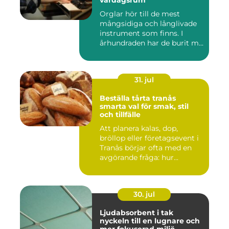
vardagsrum
Orglar hör till de mest
mångsidiga och långlivade
instrument som finns. I
århundraden har de burit m...
31. jul
Beställa tårta tranås
smarta val för smak, stil
och tillfälle
Att planera kalas, dop,
bröllop eller företagsevent i
Tranås börjar ofta med en
avgörande fråga: hur...
30. jul
Ljudabsorbent i tak
nyckeln till en lugnare och