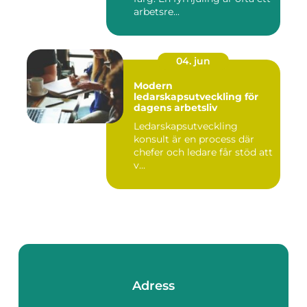
arbetsre...
04. jun
Modern
ledarskapsutveckling för
dagens arbetsliv
Ledarskapsutveckling
konsult är en process där
chefer och ledare får stöd att
v...
Adress