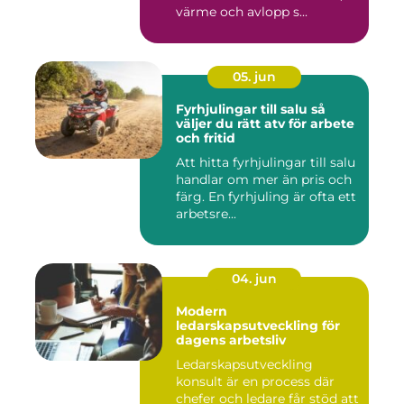
värme och avlopp s...
05. jun
Fyrhjulingar till salu så
väljer du rätt atv för arbete
och fritid
Att hitta fyrhjulingar till salu
handlar om mer än pris och
färg. En fyrhjuling är ofta ett
arbetsre...
04. jun
Modern
ledarskapsutveckling för
dagens arbetsliv
Ledarskapsutveckling
konsult är en process där
chefer och ledare får stöd att