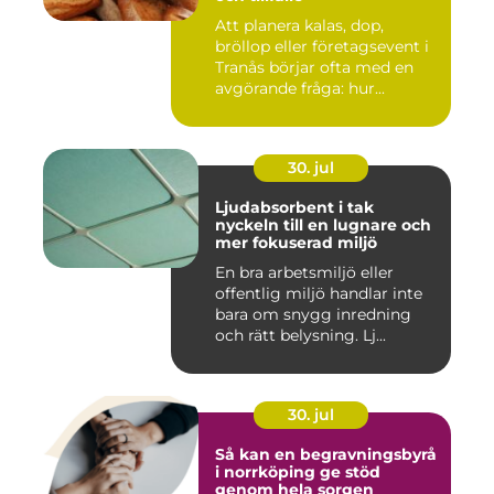
Att planera kalas, dop,
bröllop eller företagsevent i
Tranås börjar ofta med en
avgörande fråga: hur...
30. jul
Ljudabsorbent i tak
nyckeln till en lugnare och
mer fokuserad miljö
En bra arbetsmiljö eller
offentlig miljö handlar inte
bara om snygg inredning
och rätt belysning. Lj...
30. jul
Så kan en begravningsbyrå
i norrköping ge stöd
genom hela sorgen