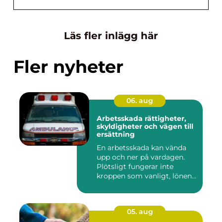
Läs fler inlägg här
Fler nyheter
06. aug
Arbetsskada rättigheter,
skyldigheter och vägen till
ersättning
En arbetsskada kan vända
upp och ner på vardagen.
Plötsligt fungerar inte
kroppen som vanligt, lönen...
05. aug