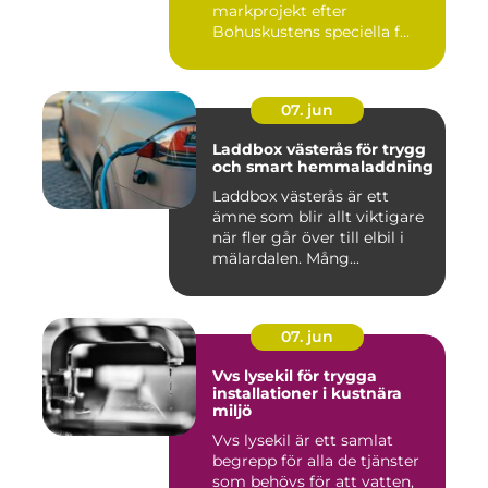
markprojekt efter
Bohuskustens speciella f...
07. jun
Laddbox västerås för trygg
och smart hemmaladdning
Laddbox västerås är ett
ämne som blir allt viktigare
när fler går över till elbil i
mälardalen. Mång...
07. jun
Vvs lysekil för trygga
installationer i kustnära
miljö
Vvs lysekil är ett samlat
begrepp för alla de tjänster
som behövs för att vatten,