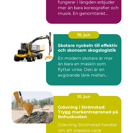
fungerar i längden erbjuder
mer än bara koreografier och
musik. En genomtänkt...
10. jun
Skotare nyckeln till effektiv
och skonsam skogslogistik
En modern skotare är mer
än bara en maskin som
flyttar virke. Den är en
avgörande länk mellan
avverk...
10. jun
Grävning i Strömstad:
Trygg markentreprenad på
Bohuskusten
Grävning Strömstad handlar
om att anpassa varje