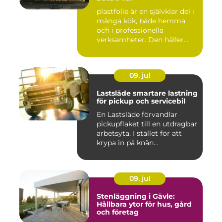
plastfolie är en självklar del i
många kök, både hemma
och i professionella
verksamheter. Den håller...
09. jul
Lastsläde smartare lastning
för pickup och servicebil
En Lastsläde förvandlar
pickupflaket till en utdragbar
arbetsyta. I stället för att
krypa in på knän...
09. jul
Stenläggning i Gävle:
Hållbara ytor för hus, gård
och företag