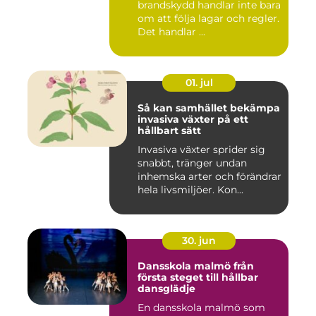
brandskydd handlar inte bara
om att följa lagar och regler.
Det handlar ...
01. jul
Så kan samhället bekämpa
invasiva växter på ett
hållbart sätt
Invasiva växter sprider sig
snabbt, tränger undan
inhemska arter och förändrar
hela livsmiljöer. Kon...
30. jun
Dansskola malmö från
första steget till hållbar
dansglädje
En dansskola malmö som