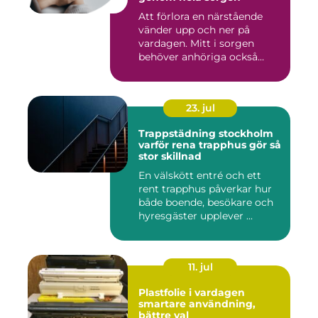
Att förlora en närstående
vänder upp och ner på
vardagen. Mitt i sorgen
behöver anhöriga också
fatta...
23. jul
Trappstädning stockholm
varför rena trapphus gör så
stor skillnad
En välskött entré och ett
rent trapphus påverkar hur
både boende, besökare och
hyresgäster upplever ...
11. jul
Plastfolie i vardagen
smartare användning,
bättre val