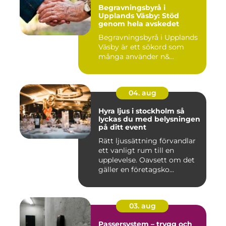
Begravningsbyrå i
Upplands Väsby: Stöd
genom hela avskedet
Begravningsbyrå i Upplands
Väsby är ett sökord som
många använder n&...
04. aug
Hyra ljus i stockholm så
lyckas du med belysningen
på ditt event
Rätt ljussättning förvandlar
ett vanligt rum till en
upplevelse. Oavsett om det
gäller en företagsko...
03. aug
Passersystem – trygg och