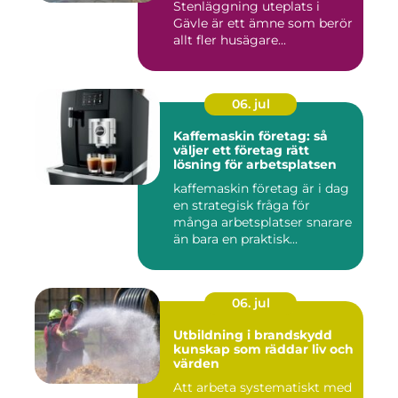
Stenläggning uteplats i
Gävle är ett ämne som berör
allt fler husägare...
06. jul
Kaffemaskin företag: så
väljer ett företag rätt
lösning för arbetsplatsen
kaffemaskin företag är i dag
en strategisk fråga för
många arbetsplatser snarare
än bara en praktisk...
06. jul
Utbildning i brandskydd
kunskap som räddar liv och
värden
Att arbeta systematiskt med