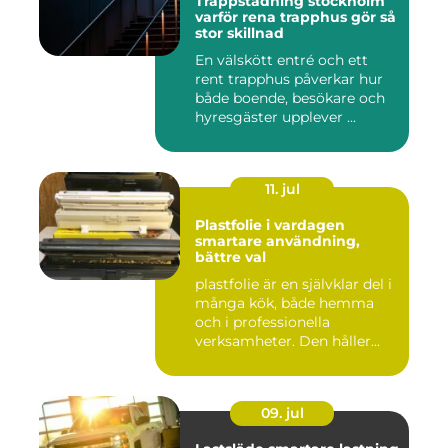
Trappstädning stockholm
varför rena trapphus gör så
stor skillnad
En välskött entré och ett
rent trapphus påverkar hur
både boende, besökare och
hyresgäster upplever ...
11. jul
Plastfolie i vardagen
smartare användning,
bättre val
plastfolie är en självklar del i
många kök, både hemma
och i professionella
verksamheter. Den håller...
09. jul