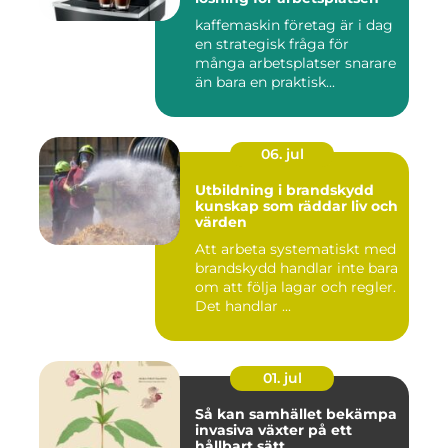
kaffemaskin företag är i dag
en strategisk fråga för
många arbetsplatser snarare
än bara en praktisk...
06. jul
Utbildning i brandskydd
kunskap som räddar liv och
värden
Att arbeta systematiskt med
brandskydd handlar inte bara
om att följa lagar och regler.
Det handlar ...
01. jul
Så kan samhället bekämpa
invasiva växter på ett
hållbart sätt