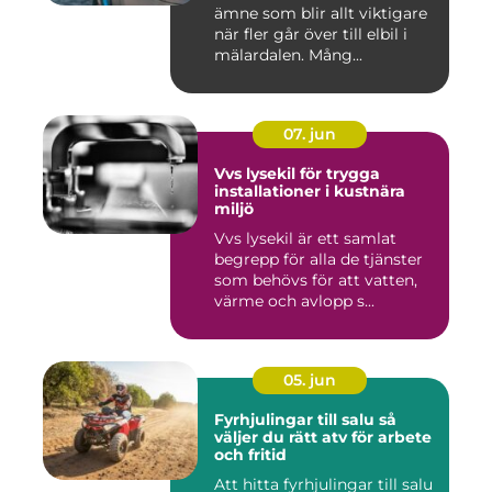
ämne som blir allt viktigare
när fler går över till elbil i
mälardalen. Mång...
07. jun
Vvs lysekil för trygga
installationer i kustnära
miljö
Vvs lysekil är ett samlat
begrepp för alla de tjänster
som behövs för att vatten,
värme och avlopp s...
05. jun
Fyrhjulingar till salu så
väljer du rätt atv för arbete
och fritid
Att hitta fyrhjulingar till salu