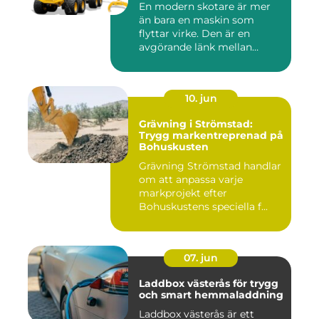
En modern skotare är mer
än bara en maskin som
flyttar virke. Den är en
avgörande länk mellan
avverk...
10. jun
Grävning i Strömstad:
Trygg markentreprenad på
Bohuskusten
Grävning Strömstad handlar
om att anpassa varje
markprojekt efter
Bohuskustens speciella f...
07. jun
Laddbox västerås för trygg
och smart hemmaladdning
Laddbox västerås är ett