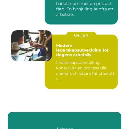
handlar om mer än pris och
färg. En fyrhjuling är ofta ett
arbetsre...
04. jun
Modern
ledarskapsutveckling för
dagens arbetsliv
Ledarskapsutveckling
konsult är en process där
chefer och ledare får stöd att
v...