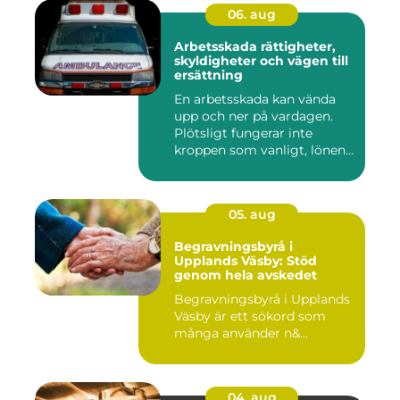
06. aug
Arbetsskada rättigheter,
skyldigheter och vägen till
ersättning
En arbetsskada kan vända
upp och ner på vardagen.
Plötsligt fungerar inte
kroppen som vanligt, lönen...
05. aug
Begravningsbyrå i
Upplands Väsby: Stöd
genom hela avskedet
Begravningsbyrå i Upplands
Väsby är ett sökord som
många använder n&...
04. aug