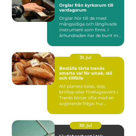
Orglar från kyrkorum till
vardagsrum
Orglar hör till de mest
mångsidiga och långlivade
instrument som finns. I
århundraden har de burit m...
31. jul
Beställa tårta tranås
smarta val för smak, stil
och tillfälle
Att planera kalas, dop,
bröllop eller företagsevent i
Tranås börjar ofta med en
avgörande fråga: hur...
30. jul