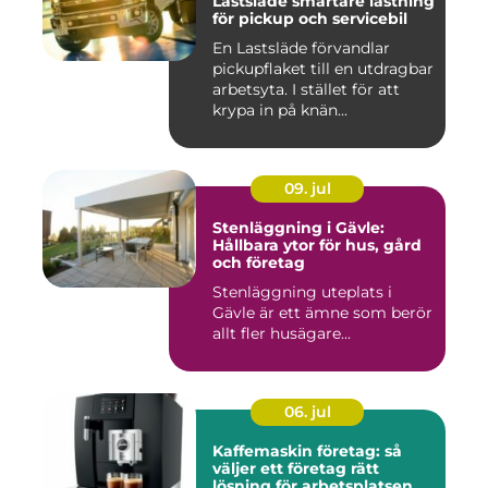
Lastsläde smartare lastning
för pickup och servicebil
En Lastsläde förvandlar
pickupflaket till en utdragbar
arbetsyta. I stället för att
krypa in på knän...
09. jul
Stenläggning i Gävle:
Hållbara ytor för hus, gård
och företag
Stenläggning uteplats i
Gävle är ett ämne som berör
allt fler husägare...
06. jul
Kaffemaskin företag: så
väljer ett företag rätt
lösning för arbetsplatsen