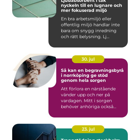
Ljudabsorbent i tak
nyckeln till en lugnare och
mer fokuserad miljö
En bra arbetsmiljö eller
offentlig miljö handlar inte
bara om snygg inredning
och rätt belysning. Lj...
30. jul
Så kan en begravningsbyrå
i norrköping ge stöd
genom hela sorgen
Att förlora en närstående
vänder upp och ner på
vardagen. Mitt i sorgen
behöver anhöriga också
fatta...
23. jul