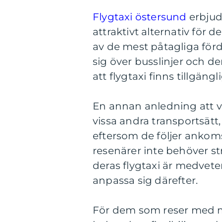
Flygtaxi östersund
erbjude
attraktivt alternativ för d
av de mest påtagliga förde
sig över busslinjer och de
att flygtaxi finns tillgän
En annan anledning att välj
vissa andra transportsätt
eftersom de följer ankoms
resenärer inte behöver st
deras flygtaxi är medvete
anpassa sig därefter.
För dem som reser med my