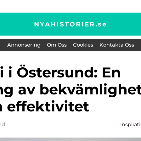
NYAHISTORIER.
se
Annonsering
Om Oss
Cookies
Kontakta Oss
g av bekvämlighe
 effektivitet
nd
Inspirat