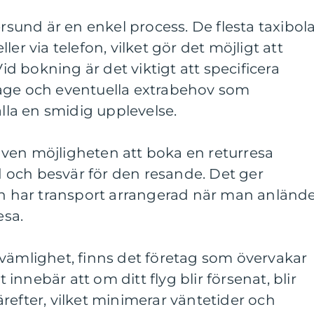
ersund är en enkel process. De flesta taxibol
er via telefon, vilket gör det möjligt att
Vid bokning är det viktigt att specificera
age och eventuella extrabehov som
älla en smidig upplevelse.
ven möjligheten att boka en returresa
id och besvär för den resande. Det ger
man har transport arrangerad när man anländ
esa.
vämlighet, finns det företag som övervakar
t innebär att om ditt flyg blir försenat, blir
refter, vilket minimerar väntetider och