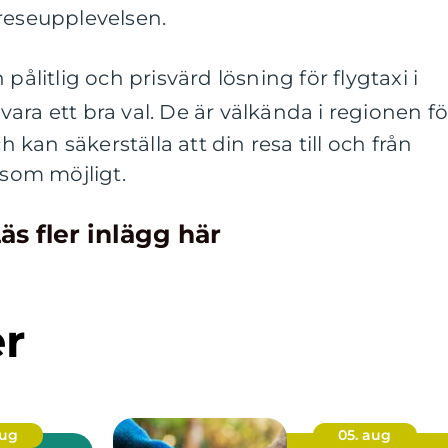
reseupplevelsen.
pålitlig och prisvärd lösning för flygtaxi i
e
vara ett bra val. De är välkända i regionen fö
ch kan säkerställa att din resa till och från
 som möjligt.
äs fler inlägg här
er
aug
05. aug