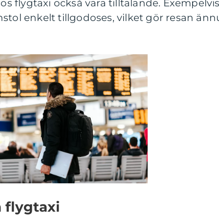
hos flygtaxi också vara tilltalande. Exempelvi
stol enkelt tillgodoses, vilket gör resan änn
flygtaxi