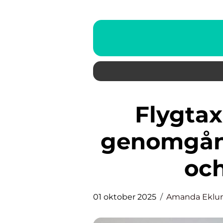
Flygtaxi i Östersund: En
genomgån
och
01 oktober 2025
Amanda Eklu