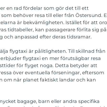
r en rad fördelar som gör det till ett
e som behöver resa till eller från Östersund. 
larna är bekvämligheten. Istället för att or
ras tidtabeller, kan passagerare förlita sig på
glig och anpassad efter deras tidsramar.
a flygtaxi är pålitligheten. Till skillnad från
, erbjuder flygtaxi en mer förutsägbar resa
ttider för flyget noga. Detta betyder att
ressa över eventuella förseningar, eftersom
n om när planet faktiskt landar och kan
cket bagage, barn eller andra specifika