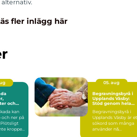
 alternativ.
äs fler inlägg här
er
aug
05. aug
ada
Begravningsbyrå i
r,
Upplands Väsby:
ter och
Stöd genom hela
 ersättning
avskedet
skada kan
Begravningsbyrå i
 och ner på
Upplands Väsby är et
Plötsligt
sökord som många
inte kroppen
använder n&...
t, lönen...