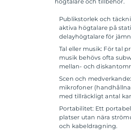
högtalare och tillbehör.
Publikstorlek och täckn
aktiva högtalare på stati
delayhögtalare för jämn
Tal eller musik: För tal 
musik behövs ofta subw
mellan- och diskantom
Scen och medverkande: F
mikrofoner (handhållna,
med tillräckligt antal k
Portabilitet: Ett portab
platser utan nära ström
och kabeldragning.