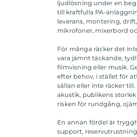
ljudlösning under en begr
till kraftfulla PA-anläggn
leverans, montering, drift
mikrofoner, mixerbord o
För många räcker det inte
vara jämnt täckande, tydli
filmvisning eller musik. G
efter behov, i stället fö
sällan eller inte räcker til
akustik, publikens storl
risken för rundgång, ojäm
En annan fördel är tryggh
support, reservutrustnin