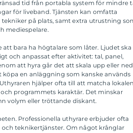
änsad tid från portabla system för mindre t
ingar för liveband. Tjänsten kan omfatta
, tekniker på plats, samt extra utrustning s
ch mediespelare.
 att bara ha högtalare som låter. Ljudet ska
gt och anpassat efter aktivitet: tal, panel,
enom att hyra går det att skala upp eller ne
r att köpa en anläggning som kanske används
l. Uthyraren hjälper ofta till att matcha lokale
ek och programmets karaktär. Det minskar
n volym eller tröttande diskant.
eten. Professionella uthyrare erbjuder ofta
g och teknikertjänster. Om något krånglar