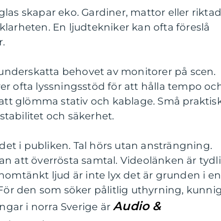
glas skapar eko. Gardiner, mattor eller rikta
klarheten. En ljudtekniker kan ofta föreslå
.
t underskatta behovet av monitorer på scen.
r ofta lyssningsstöd för att hålla tempo oc
 att glömma stativ och kablage. Små praktis
 stabilitet och säkerhet.
 det i publiken. Tal hörs utan ansträngning.
n att överrösta samtal. Videolänken är tydl
nomtänkt ljud är inte lyx det är grunden i e
 För den som söker pålitlig uthyrning, kunni
Audio &
ingar i norra Sverige är