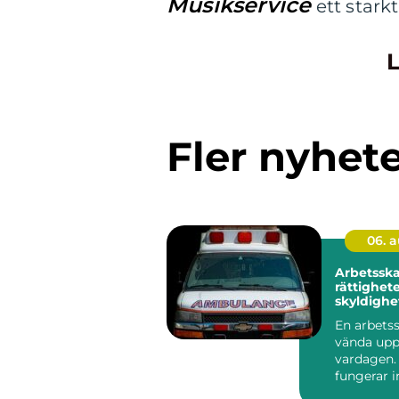
Musikservice
ett starkt
L
Fler nyhet
06. 
Arbetssk
rättighete
skyldighe
vägen till
En arbets
vända upp
vardagen. 
fungerar 
som vanlig