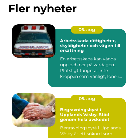
Fler nyheter
06. aug
Arbetsskada rättigheter,
skyldigheter och vägen till
ersättning
En arbetsskada kan vända
upp och ner på vardagen.
Plötsligt fungerar inte
kroppen som vanligt, lönen...
05. aug
Begravningsbyrå i
Upplands Väsby: Stöd
genom hela avskedet
Begravningsbyrå i Upplands
Väsby är ett sökord som