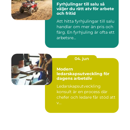
Fyrhjulingar till salu så
väljer du rätt atv för arbete
och fritid
Att hitta fyrhjulingar till salu
handlar om mer än pris och
färg. En fyrhjuling är ofta ett
arbetsre...
04. jun
Modern
ledarskapsutveckling för
dagens arbetsliv
Ledarskapsutveckling
konsult är en process där
chefer och ledare får stöd att
v...