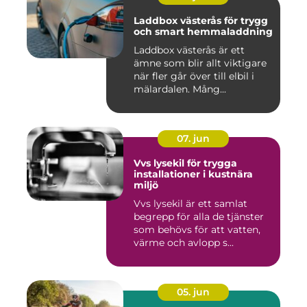
Laddbox västerås för trygg
och smart hemmaladdning
Laddbox västerås är ett
ämne som blir allt viktigare
när fler går över till elbil i
mälardalen. Mång...
07. jun
Vvs lysekil för trygga
installationer i kustnära
miljö
Vvs lysekil är ett samlat
begrepp för alla de tjänster
som behövs för att vatten,
värme och avlopp s...
05. jun