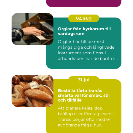
02. aug
Orglar från kyrkorum till
vardagsrum
Orglar hör till de mest
mångsidiga och långlivade
instrument som finns. I
århundraden har de burit m...
31. jul
Beställa tårta tranås
smarta val för smak, stil
och tillfälle
Att planera kalas, dop,
bröllop eller företagsevent i
Tranås börjar ofta med en
avgörande fråga: hur...