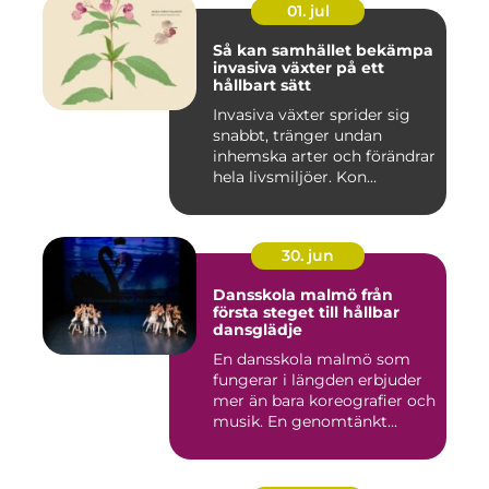
01. jul
Så kan samhället bekämpa
invasiva växter på ett
hållbart sätt
Invasiva växter sprider sig
snabbt, tränger undan
inhemska arter och förändrar
hela livsmiljöer. Kon...
30. jun
Dansskola malmö från
första steget till hållbar
dansglädje
En dansskola malmö som
fungerar i längden erbjuder
mer än bara koreografier och
musik. En genomtänkt...