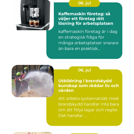
06. jul
Kaffemaskin företag: så
väljer ett företag rätt
lösning för arbetsplatsen
kaffemaskin företag är i dag
en strategisk fråga för
många arbetsplatser snarare
än bara en praktisk...
06. jul
Utbildning i brandskydd
kunskap som räddar liv och
värden
Att arbeta systematiskt med
brandskydd handlar inte bara
om att följa lagar och regler.
Det handlar ...