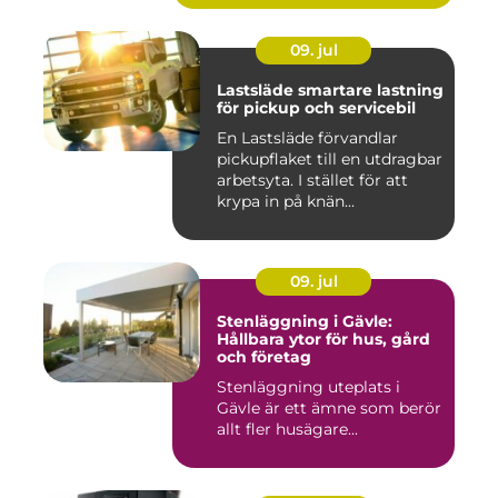
09. jul
Lastsläde smartare lastning
för pickup och servicebil
En Lastsläde förvandlar
pickupflaket till en utdragbar
arbetsyta. I stället för att
krypa in på knän...
09. jul
Stenläggning i Gävle:
Hållbara ytor för hus, gård
och företag
Stenläggning uteplats i
Gävle är ett ämne som berör
allt fler husägare...