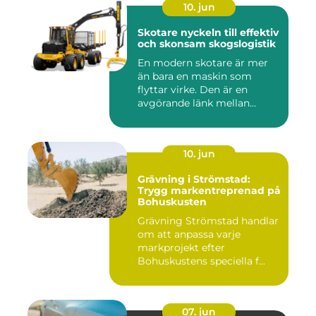
10. jun
Skotare nyckeln till effektiv
och skonsam skogslogistik
En modern skotare är mer
än bara en maskin som
flyttar virke. Den är en
avgörande länk mellan
avverk...
10. jun
Grävning i Strömstad:
Trygg markentreprenad på
Bohuskusten
Grävning Strömstad handlar
om att anpassa varje
markprojekt efter
Bohuskustens speciella f...
07. jun