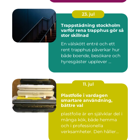
23. jul
Trappstädning stockholm
varför rena trapphus gör så
stor skillnad
En välskött entré och ett
rent trapphus påverkar hur
både boende, besökare och
hyresgäster upplever ...
11. jul
Plastfolie i vardagen
smartare användning,
bättre val
plastfolie är en självklar del i
många kök, både hemma
och i professionella
verksamheter. Den håller...