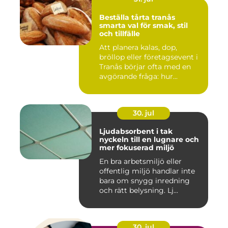
Beställa tårta tranås
smarta val för smak, stil
och tillfälle
Att planera kalas, dop,
bröllop eller företagsevent i
Tranås börjar ofta med en
avgörande fråga: hur...
30. jul
Ljudabsorbent i tak
nyckeln till en lugnare och
mer fokuserad miljö
En bra arbetsmiljö eller
offentlig miljö handlar inte
bara om snygg inredning
och rätt belysning. Lj...
30. jul