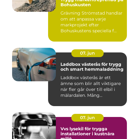
Bohuskusten
Grävning Strömstad handlar
om att anpassa varje
markprojekt efter
Bohuskustens speciella f...
07. jun
Laddbox västerås för trygg
och smart hemmaladdning
Laddbox västerås är ett
ämne som blir allt viktigare
när fler går över till elbil i
mälardalen. Mång...
07. jun
Vvs lysekil för trygga
installationer i kustnära
miljö