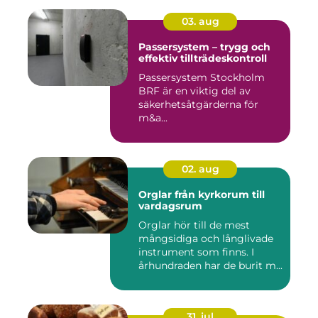
03. aug
Passersystem – trygg och
effektiv tillträdeskontroll
Passersystem Stockholm
BRF är en viktig del av
säkerhetsåtgärderna för
m&a...
02. aug
Orglar från kyrkorum till
vardagsrum
Orglar hör till de mest
mångsidiga och långlivade
instrument som finns. I
århundraden har de burit m...
31. jul