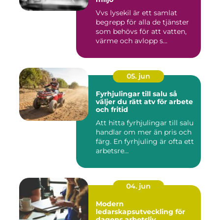
Vvs lysekil är ett samlat
begrepp för alla de tjänster
som behövs för att vatten,
värme och avlopp s...
05. jun
Fyrhjulingar till salu så
väljer du rätt atv för arbete
och fritid
Att hitta fyrhjulingar till salu
handlar om mer än pris och
färg. En fyrhjuling är ofta ett
arbetsre...
04. jun
Modern
ledarskapsutveckling för
dagens arbetsliv