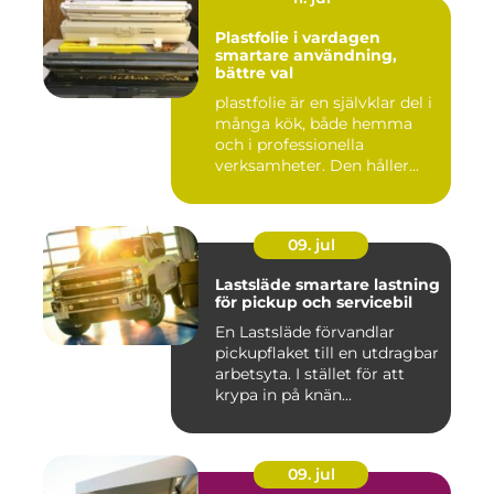
Plastfolie i vardagen
smartare användning,
bättre val
plastfolie är en självklar del i
många kök, både hemma
och i professionella
verksamheter. Den håller...
09. jul
Lastsläde smartare lastning
för pickup och servicebil
En Lastsläde förvandlar
pickupflaket till en utdragbar
arbetsyta. I stället för att
krypa in på knän...
09. jul