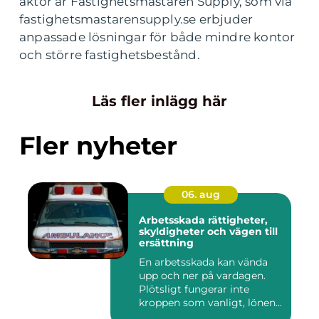
aktör är Fastighetsmästaren Supply, som via
fastighetsmastarensupply.se erbjuder
anpassade lösningar för både mindre kontor
och större fastighetsbestånd.
Läs fler inlägg här
Fler nyheter
06. aug
Arbetsskada rättigheter,
skyldigheter och vägen till
ersättning
En arbetsskada kan vända
upp och ner på vardagen.
Plötsligt fungerar inte
kroppen som vanligt, lönen...