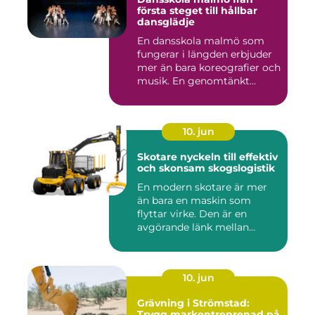
första steget till hållbar
dansglädje
En dansskola malmö som
fungerar i längden erbjuder
mer än bara koreografier och
musik. En genomtänkt...
10. jun
Skotare nyckeln till effektiv
och skonsam skogslogistik
En modern skotare är mer
än bara en maskin som
flyttar virke. Den är en
avgörande länk mellan
avverk...
10. jun
Grävning i Strömstad:
Trygg markentreprenad på