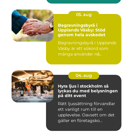
05. aug
Begravningsbyrå i
Upplands Väsby: Stöd
genom hela avskedet
Begravningsbyrå i Upplands
Väsby är ett sökord som
många använder n&...
04. aug
Hyra ljus i stockholm så
lyckas du med belysningen
på ditt event
Rätt ljussättning förvandlar
ett vanligt rum till en
upplevelse. Oavsett om det
gäller en företagsko...