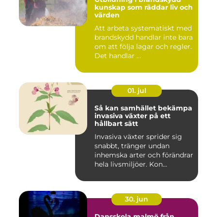
kunskap som räddar liv och
värden
Att arbeta systematiskt med
brandskydd handlar inte bara
om att följa lagar och regler.
Det handlar ...
01. jul
Så kan samhället bekämpa
invasiva växter på ett
hållbart sätt
Invasiva växter sprider sig
snabbt, tränger undan
inhemska arter och förändrar
hela livsmiljöer. Kon...
30. jun
Dansskola malmö från