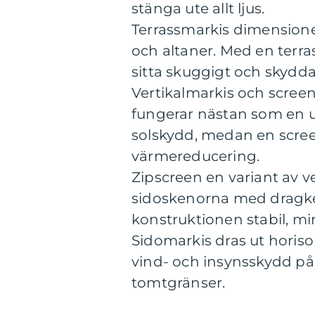
stänga ute allt ljus.
Terrassmarkis dimensioner
och altaner. Med en terr
sitta skuggigt och skyd
Vertikalmarkis och scree
fungerar nästan som en ut
solskydd, medan en scree
värmereducering.
Zipscreen en variant av ve
sidoskenorna med dragke
konstruktionen stabil, mi
Sidomarkis dras ut horiso
vind- och insynsskydd på 
tomtgränser.