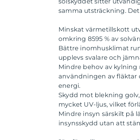
solskyddet sitter utvändig
samma utsträckning. Det g
Minskat värmetillskott ut
omkring 8595 % av solvä
Bättre inomhusklimat ru
upplevs svalare och jämn
Mindre behov av kylning
användningen av fläktar o
energi.
Skydd mot blekning golv, t
mycket UV-ljus, vilket fö
Mindre insyn särskilt på 
insynsskydd utan att stäng