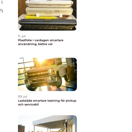
i
ch
11. jul
Plastfolie i vardagen smartare
användning, bättre val
09. jul
Lastsläde smartare lastning för pickup
och servicebil