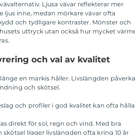
 vävalternativ. Ljusa vävar reflekterar mer
e ljus inne, medan mörkare vävar ofta
kydd och tydligare kontraster. Mönster och
a husets uttryck utan också hur mycket värm
ras.
rering och val av kvalitet
r länge en markis håller. Livslängden påverk
vändning och skötsel.
ag och profiler i god kvalitet kan ofta hålla
 direkt för sol, regn och vind. Med bra
skötsel ligger livslängden ofta kring 10 år