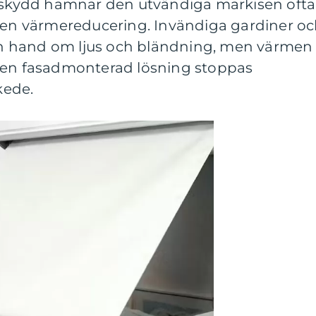
olskydd hamnar den utvändiga markisen ofta 
 ren värmereducering. Invändiga gardiner o
igen hand om ljus och bländning, men värmen
 en fasadmonterad lösning stoppas
kede.