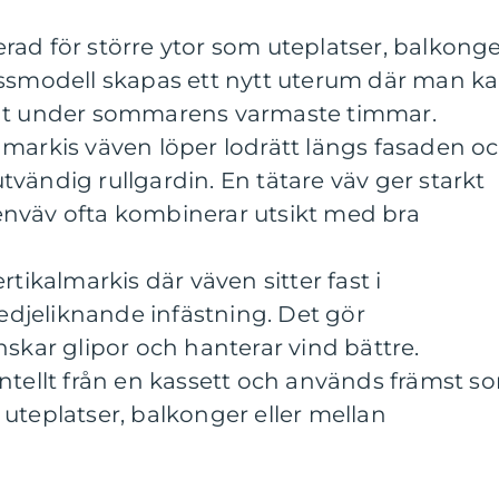
ad för större ytor som uteplatser, balkong
assmodell skapas ett nytt uterum där man k
dat under sommarens varmaste timmar.
nmarkis väven löper lodrätt längs fasaden o
vändig rullgardin. En tätare väv ger starkt
nväv ofta kombinerar utsikt med bra
rtikalmarkis där väven sitter fast i
djeliknande infästning. Det gör
nskar glipor och hanterar vind bättre.
ntellt från en kassett och används främst s
uteplatser, balkonger eller mellan