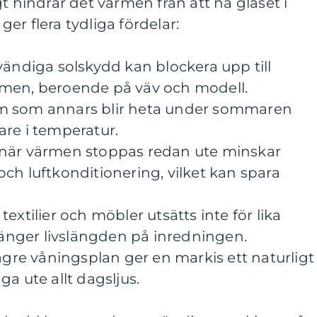
t hindrar det värmen från att nå glaset i
er flera tydliga fördelar:
vändiga solskydd kan blockera upp till
rmen, beroende på väv och modell.
m som annars blir heta under sommaren
are i temperatur.
 när värmen stoppas redan ute minskar
ch luftkonditionering, vilket kan spara
extilier och möbler utsätts inte för lika
rlänger livslängden på inredningen.
lägre våningsplan ger en markis ett naturligt
a ute allt dagsljus.