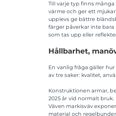
Till varje typ finns många
värme och ger ett mjukar
upplevs ge bättre bländs
färger påverkar inte bar
som tas upp eller reflekte
Hållbarhet, manöv
En vanlig fråga gäller hu
av tre saker: kvalitet, an
Konstruktionen armar, besl
2025 år vid normalt bruk.
Väven markisväv exponeras
material och regelbunden 