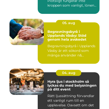
Plötsligt fungerar inte
kroppen som vanligt, lönen...
05. aug
Begravningsbyrå i
Upplands Väsby: Stöd
genom hela avskedet
Begravningsbyrå i Upplands
Väsby är ett sökord som
många använder n&...
04. aug
Hyra ljus i stockholm så
lyckas du med belysningen
på ditt event
Rätt ljussättning förvandlar
ett vanligt rum till en
upplevelse. Oavsett om det