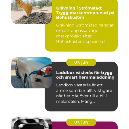
Grävning i Strömstad:
Trygg markentreprenad på
Bohuskusten
Grävning Strömstad handlar
om att anpassa varje
markprojekt efter
Bohuskustens speciella f...
07. jun
Laddbox västerås för trygg
och smart hemmaladdning
Laddbox västerås är ett
ämne som blir allt viktigare
när fler går över till elbil i
mälardalen. Mång...
07. jun