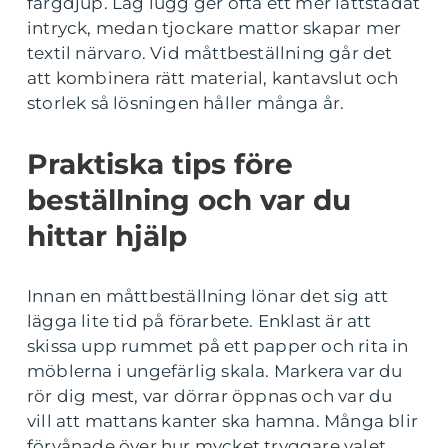
färgdjup. Låg lugg ger ofta ett mer lättstädat
intryck, medan tjockare mattor skapar mer
textil närvaro. Vid måttbeställning går det
att kombinera rätt material, kantavslut och
storlek så lösningen håller många år.
Praktiska tips före
beställning och var du
hittar hjälp
Innan en måttbeställning lönar det sig att
lägga lite tid på förarbete. Enklast är att
skissa upp rummet på ett papper och rita in
möblerna i ungefärlig skala. Markera var du
rör dig mest, var dörrar öppnas och var du
vill att mattans kanter ska hamna. Många blir
förvånade över hur mycket tryggare valet