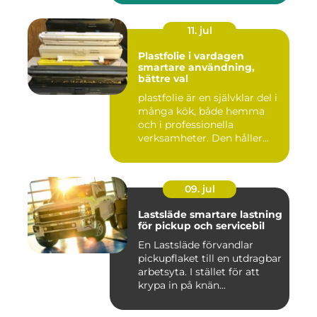
11. jul
Plastfolie i vardagen
smartare användning,
bättre val
plastfolie är en självklar del i
många kök, både hemma
och i professionella
verksamheter. Den håller...
09. jul
Lastsläde smartare lastning
för pickup och servicebil
En Lastsläde förvandlar
pickupflaket till en utdragbar
arbetsyta. I stället för att
krypa in på knän...