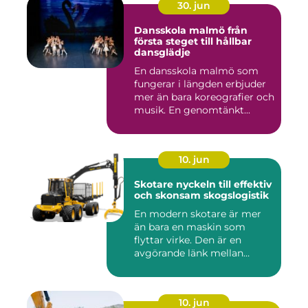
30. jun
Dansskola malmö från
första steget till hållbar
dansglädje
En dansskola malmö som
fungerar i längden erbjuder
mer än bara koreografier och
musik. En genomtänkt...
10. jun
Skotare nyckeln till effektiv
och skonsam skogslogistik
En modern skotare är mer
än bara en maskin som
flyttar virke. Den är en
avgörande länk mellan
avverk...
10. jun