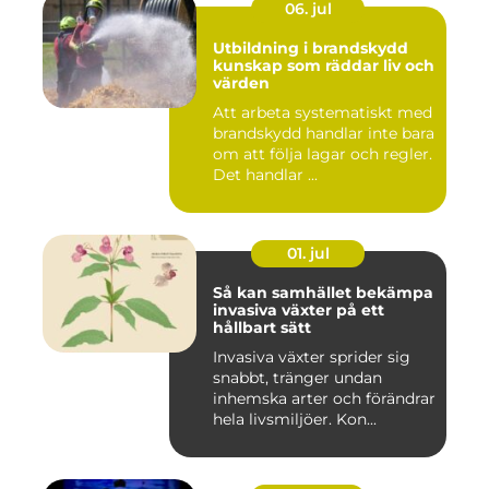
06. jul
Utbildning i brandskydd
kunskap som räddar liv och
värden
Att arbeta systematiskt med
brandskydd handlar inte bara
om att följa lagar och regler.
Det handlar ...
01. jul
Så kan samhället bekämpa
invasiva växter på ett
hållbart sätt
Invasiva växter sprider sig
snabbt, tränger undan
inhemska arter och förändrar
hela livsmiljöer. Kon...