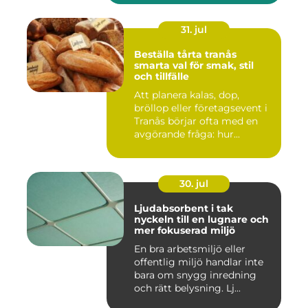
31. jul
Beställa tårta tranås
smarta val för smak, stil
och tillfälle
Att planera kalas, dop,
bröllop eller företagsevent i
Tranås börjar ofta med en
avgörande fråga: hur...
30. jul
Ljudabsorbent i tak
nyckeln till en lugnare och
mer fokuserad miljö
En bra arbetsmiljö eller
offentlig miljö handlar inte
bara om snygg inredning
och rätt belysning. Lj...