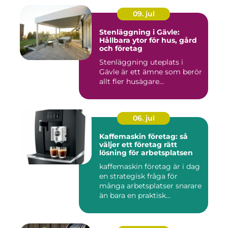
09. jul
Stenläggning i Gävle:
Hållbara ytor för hus, gård
och företag
Stenläggning uteplats i
Gävle är ett ämne som berör
allt fler husägare...
06. jul
Kaffemaskin företag: så
väljer ett företag rätt
lösning för arbetsplatsen
kaffemaskin företag är i dag
en strategisk fråga för
många arbetsplatser snarare
än bara en praktisk...