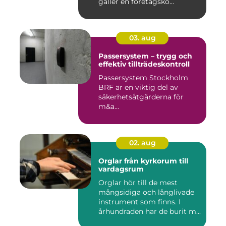
gäller en företagsko...
03. aug
Passersystem – trygg och
effektiv tillträdeskontroll
Passersystem Stockholm
BRF är en viktig del av
säkerhetsåtgärderna för
m&a...
02. aug
Orglar från kyrkorum till
vardagsrum
Orglar hör till de mest
mångsidiga och långlivade
instrument som finns. I
århundraden har de burit m...