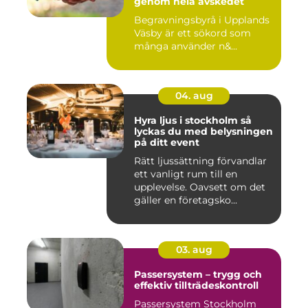
genom hela avskedet
Begravningsbyrå i Upplands
Väsby är ett sökord som
många använder n&...
04. aug
Hyra ljus i stockholm så
lyckas du med belysningen
på ditt event
Rätt ljussättning förvandlar
ett vanligt rum till en
upplevelse. Oavsett om det
gäller en företagsko...
03. aug
Passersystem – trygg och
effektiv tillträdeskontroll
Passersystem Stockholm