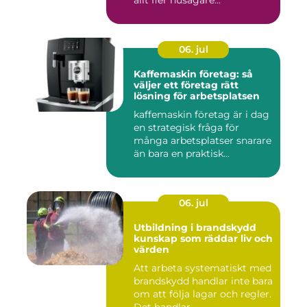
allt fler husägare...
06. jul
Kaffemaskin företag: så
väljer ett företag rätt
lösning för arbetsplatsen
kaffemaskin företag är i dag
en strategisk fråga för
många arbetsplatser snarare
än bara en praktisk...
06. jul
Utbildning i brandskydd
kunskap som räddar liv och
värden
Att arbeta systematiskt med
brandskydd handlar inte bara
om att följa lagar och regler.