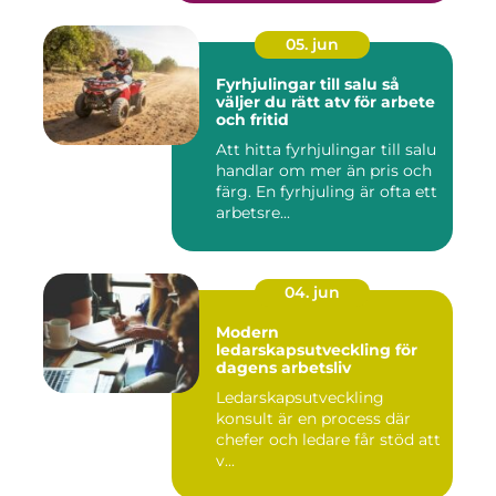
05. jun
Fyrhjulingar till salu så
väljer du rätt atv för arbete
och fritid
Att hitta fyrhjulingar till salu
handlar om mer än pris och
färg. En fyrhjuling är ofta ett
arbetsre...
04. jun
Modern
ledarskapsutveckling för
dagens arbetsliv
Ledarskapsutveckling
konsult är en process där
chefer och ledare får stöd att
v...