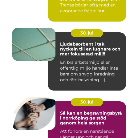
Tranås börjar ofta med en
avgörande fråga: hur...
30. jul
Ljudabsorbent i tak
nyckeln till en lugnare och
mer fokuserad miljö
En bra arbetsmiljö eller
offentlig miljö handlar inte
bara om snygg inredning
och rätt belysning. Lj...
30. jul
Så kan en begravningsbyrå
i norrköping ge stöd
genom hela sorgen
Att förlora en närstående
vänder upp och ner på