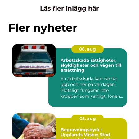
Läs fler inlägg här
Fler nyheter
06. aug
Arbetsskada rättigheter,
skyldigheter och vägen till
ersättning
En arbetsskada kan vända
upp och ner på vardagen.
Plötsligt fungerar inte
kroppen som vanligt, lönen...
05. aug
Begravningsbyrå i
Upplands Väsby: Stöd