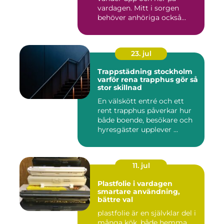
vardagen. Mitt i sorgen
behöver anhöriga också
fatta...
23. jul
Trappstädning stockholm
varför rena trapphus gör så
stor skillnad
En välskött entré och ett
rent trapphus påverkar hur
både boende, besökare och
hyresgäster upplever ...
11. jul
Plastfolie i vardagen
smartare användning,
bättre val
plastfolie är en självklar del i
många kök, både hemma