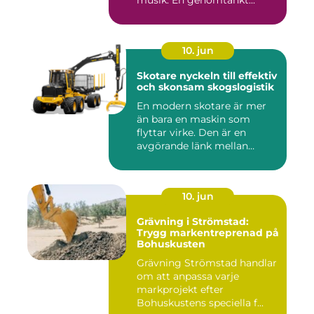
musik. En genomtänkt...
10. jun
Skotare nyckeln till effektiv
och skonsam skogslogistik
En modern skotare är mer
än bara en maskin som
flyttar virke. Den är en
avgörande länk mellan
avverk...
10. jun
Grävning i Strömstad:
Trygg markentreprenad på
Bohuskusten
Grävning Strömstad handlar
om att anpassa varje
markprojekt efter
Bohuskustens speciella f...