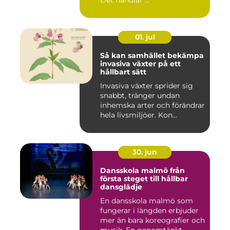
Det handlar ...
01. jul
Så kan samhället bekämpa
invasiva växter på ett
hållbart sätt
Invasiva växter sprider sig
snabbt, tränger undan
inhemska arter och förändrar
hela livsmiljöer. Kon...
30. jun
Dansskola malmö från
första steget till hållbar
dansglädje
En dansskola malmö som
fungerar i längden erbjuder
mer än bara koreografier och