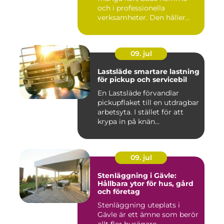
och i professionella
verksamheter. Den håller...
09. jul
Lastsläde smartare lastning
för pickup och servicebil
En Lastsläde förvandlar
pickupflaket till en utdragbar
arbetsyta. I stället för att
krypa in på knän...
09. jul
Stenläggning i Gävle:
Hållbara ytor för hus, gård
och företag
Stenläggning uteplats i
Gävle är ett ämne som berör