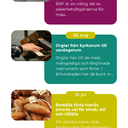
BRF är en viktig del av
säkerhetsåtgärderna för
m&a...
02. aug
Orglar från kyrkorum till
vardagsrum
Orglar hör till de mest
mångsidiga och långlivade
instrument som finns. I
århundraden har de burit m...
31. jul
Beställa tårta tranås
smarta val för smak, stil
och tillfälle
Att planera kalas, dop,
bröllop eller företagsevent i