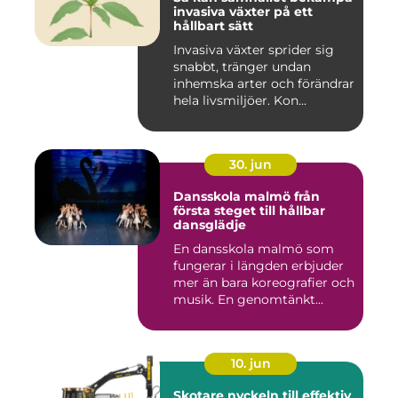
invasiva växter på ett
hållbart sätt
Invasiva växter sprider sig
snabbt, tränger undan
inhemska arter och förändrar
hela livsmiljöer. Kon...
30. jun
Dansskola malmö från
första steget till hållbar
dansglädje
En dansskola malmö som
fungerar i längden erbjuder
mer än bara koreografier och
musik. En genomtänkt...
10. jun
Skotare nyckeln till effektiv