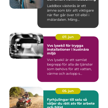
Laddbox västerås är ett
ämne som blir allt viktigare
när fler går över till elbil i
mälardalen. Mång...
07. jun
Vvs lysekil för trygga
installationer i kustnära
miljö
Vvs lysekil är ett samlat
begrepp för alla de tjänster
som behövs för att vatten,
värme och avlopp s...
05. jun
Fyrhjulingar till salu så
väljer du rätt atv för arbete
och fritid