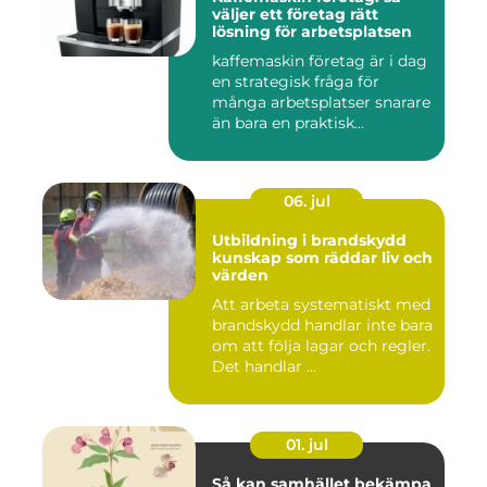
väljer ett företag rätt
lösning för arbetsplatsen
kaffemaskin företag är i dag
en strategisk fråga för
många arbetsplatser snarare
än bara en praktisk...
06. jul
Utbildning i brandskydd
kunskap som räddar liv och
värden
Att arbeta systematiskt med
brandskydd handlar inte bara
om att följa lagar och regler.
Det handlar ...
01. jul
Så kan samhället bekämpa