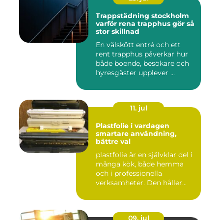
Trappstädning stockholm
varför rena trapphus gör så
stor skillnad
En välskött entré och ett
rent trapphus påverkar hur
både boende, besökare och
hyresgäster upplever ...
11. jul
Plastfolie i vardagen
smartare användning,
bättre val
plastfolie är en självklar del i
många kök, både hemma
och i professionella
verksamheter. Den håller...
09. jul