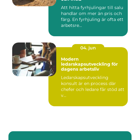
Att hitta fyrhjulingar till salu
handlar om mer än pris och
färg. En fyrhjuling är ofta ett
arbetsre...
04. jun
Modern
ledarskapsutveckling för
dagens arbetsliv
Ledarskapsutveckling
konsult är en process där
chefer och ledare får stöd att
v...