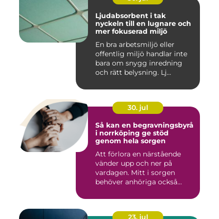
Ljudabsorbent i tak
nyckeln till en lugnare och
mer fokuserad miljö
En bra arbetsmiljö eller
offentlig miljö handlar inte
bara om snygg inredning
och rätt belysning. Lj...
30. jul
Så kan en begravningsbyrå
i norrköping ge stöd
genom hela sorgen
Att förlora en närstående
vänder upp och ner på
vardagen. Mitt i sorgen
behöver anhöriga också
fatta...
23. jul