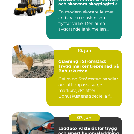
och skonsam skogslogistik
En modern skotare är mer
än bara en maskin som
flyttar virke. Den är en
avgörande länk mellan
avverk...
10. jun
Grävning i Strömstad:
Trygg markentreprenad på
Bohuskusten
Grävning Strömstad handlar
om att anpassa varje
markprojekt efter
Bohuskustens speciella f...
07. jun
Laddbox västerås för trygg
och smart hemmaladdning