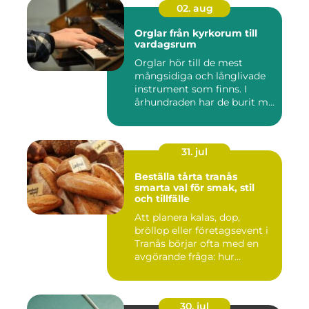
02. aug
Orglar från kyrkorum till
vardagsrum
Orglar hör till de mest
mångsidiga och långlivade
instrument som finns. I
århundraden har de burit m...
31. jul
Beställa tårta tranås
smarta val för smak, stil
och tillfälle
Att planera kalas, dop,
bröllop eller företagsevent i
Tranås börjar ofta med en
avgörande fråga: hur...
30. jul