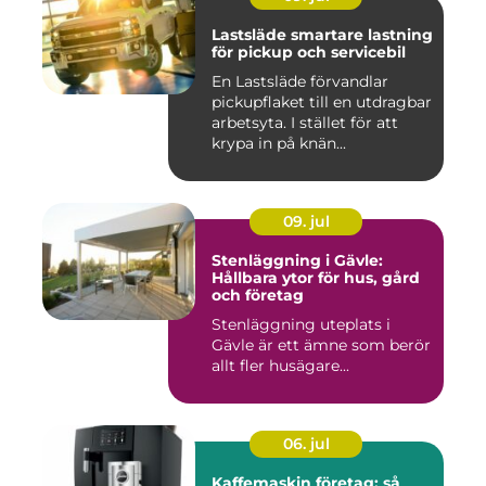
Lastsläde smartare lastning
för pickup och servicebil
En Lastsläde förvandlar
pickupflaket till en utdragbar
arbetsyta. I stället för att
krypa in på knän...
09. jul
Stenläggning i Gävle:
Hållbara ytor för hus, gård
och företag
Stenläggning uteplats i
Gävle är ett ämne som berör
allt fler husägare...
06. jul
Kaffemaskin företag: så