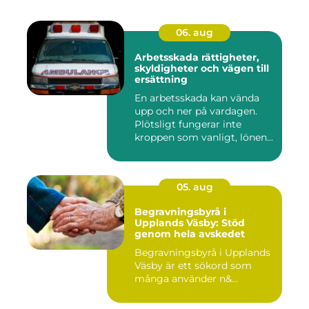
06. aug
Arbetsskada rättigheter,
skyldigheter och vägen till
ersättning
En arbetsskada kan vända
upp och ner på vardagen.
Plötsligt fungerar inte
kroppen som vanligt, lönen...
05. aug
Begravningsbyrå i
Upplands Väsby: Stöd
genom hela avskedet
Begravningsbyrå i Upplands
Väsby är ett sökord som
många använder n&...