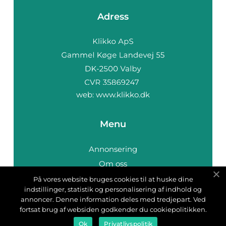
Adress
web:
www.klikko.dk
Menu
Annonsering
Om oss
Cookies
På vores website bruges cookies til at huske dine
indstillinger, statistik og personalisering af indhold og
Kontakta oss
annoncer. Denne information deles med tredjepart. Ved
Sitemap
fortsat brug af websiden godkender du cookiepolitikken.
Ok
Privatlivspolitik