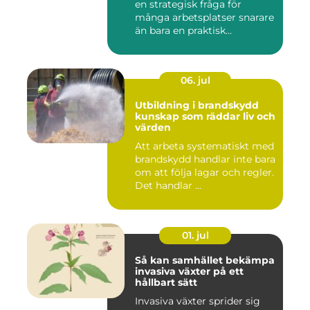
en strategisk fråga för
många arbetsplatser snarare
än bara en praktisk...
06. jul
Utbildning i brandskydd
kunskap som räddar liv och
värden
Att arbeta systematiskt med
brandskydd handlar inte bara
om att följa lagar och regler.
Det handlar ...
01. jul
Så kan samhället bekämpa
invasiva växter på ett
hållbart sätt
Invasiva växter sprider sig