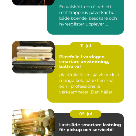
En välskött entré och ett
rent trapphus påverkar hur
både boende, besökare och
hyresgäster upplever ...
11. jul
Plastfolie i vardagen
smartare användning,
bättre val
plastfolie är en självklar del i
många kök, både hemma
och i professionella
verksamheter. Den håller...
09. jul
Lastsläde smartare lastning
för pickup och servicebil