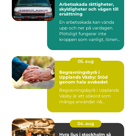
Arbetsskada rättigheter,
skyldigheter och vägen till
ersättning
En arbetsskada kan vända
upp och ner på vardagen.
Plötsligt fungerar inte
kroppen som vanligt, lönen...
05. aug
Begravningsbyrå i
Upplands Väsby: Stöd
genom hela avskedet
Begravningsbyrå i Upplands
Väsby är ett sökord som
många använder n&...
04. aug
Hyra ljus i stockholm så