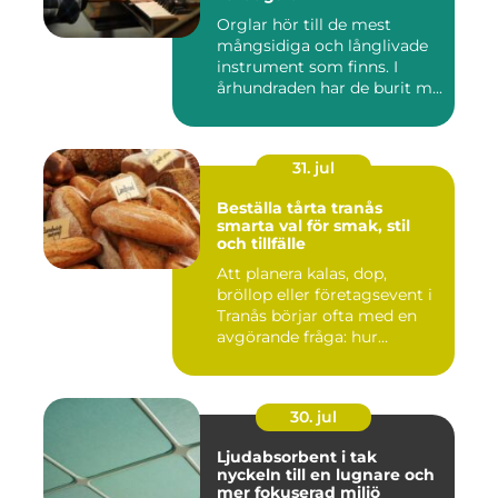
Orglar hör till de mest
mångsidiga och långlivade
instrument som finns. I
århundraden har de burit m...
31. jul
Beställa tårta tranås
smarta val för smak, stil
och tillfälle
Att planera kalas, dop,
bröllop eller företagsevent i
Tranås börjar ofta med en
avgörande fråga: hur...
30. jul
Ljudabsorbent i tak
nyckeln till en lugnare och
mer fokuserad miljö