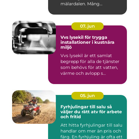
mälardalen. Mång...
07. jun
Vvs lysekil för trygga
installationer i kustnära
miljö
Vvs lysekil är ett samlat
begrepp för alla de tjänster
som behövs för att vatten,
värme och avlopp s...
05. jun
Fyrhjulingar till salu så
väljer du rätt atv för arbete
och fritid
Att hitta fyrhjulingar till salu
handlar om mer än pris och
färg. En fyrhjuling är ofta ett