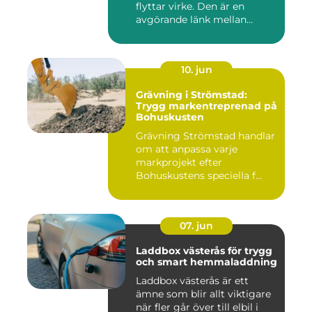
flyttar virke. Den är en
avgörande länk mellan
avverk...
10. jun
Grävning i Strömstad:
Trygg markentreprenad på
Bohuskusten
Grävning Strömstad handlar
om att anpassa varje
markprojekt efter
Bohuskustens speciella f...
07. jun
Laddbox västerås för trygg
och smart hemmaladdning
Laddbox västerås är ett
ämne som blir allt viktigare
när fler går över till elbil i