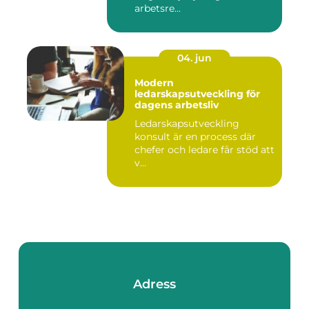
arbetsre...
04. jun
Modern
ledarskapsutveckling för
dagens arbetsliv
Ledarskapsutveckling
konsult är en process där
chefer och ledare får stöd att
v...
Adress