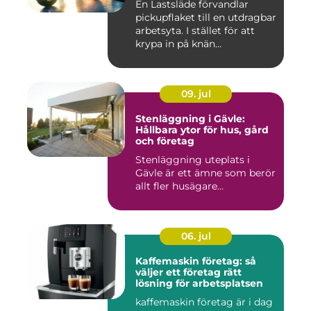
En Lastsläde förvandlar
pickupflaket till en utdragbar
arbetsyta. I stället för att
krypa in på knän...
09. jul
Stenläggning i Gävle:
Hållbara ytor för hus, gård
och företag
Stenläggning uteplats i
Gävle är ett ämne som berör
allt fler husägare...
06. jul
Kaffemaskin företag: så
väljer ett företag rätt
lösning för arbetsplatsen
kaffemaskin företag är i dag