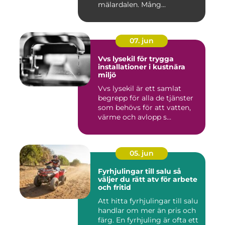
mälardalen. Mång...
07. jun
Vvs lysekil för trygga
installationer i kustnära
miljö
Vvs lysekil är ett samlat
begrepp för alla de tjänster
som behövs för att vatten,
värme och avlopp s...
05. jun
Fyrhjulingar till salu så
väljer du rätt atv för arbete
och fritid
Att hitta fyrhjulingar till salu
handlar om mer än pris och
färg. En fyrhjuling är ofta ett