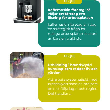
06. jul
Kaffemaskin företag: så
väljer ett företag rätt
lösning för arbetsplatsen
kaffemaskin företag är i dag
en strategisk fråga för
många arbetsplatser snarare
än bara en praktisk...
06. jul
Utbildning i brandskydd
kunskap som räddar liv och
värden
Att arbeta systematiskt med
brandskydd handlar inte bara
om att följa lagar och regler.
Det handlar ...