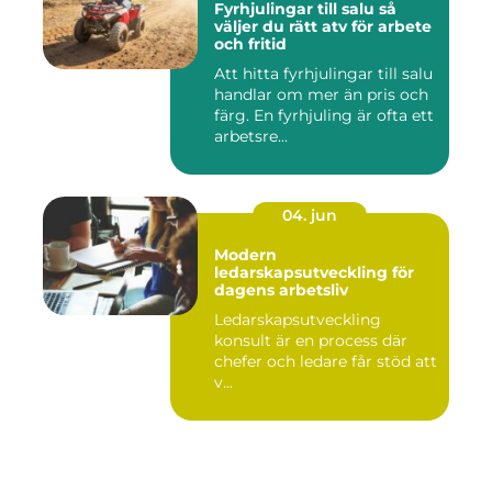
Fyrhjulingar till salu så
väljer du rätt atv för arbete
och fritid
Att hitta fyrhjulingar till salu
handlar om mer än pris och
färg. En fyrhjuling är ofta ett
arbetsre...
04. jun
Modern
ledarskapsutveckling för
dagens arbetsliv
Ledarskapsutveckling
konsult är en process där
chefer och ledare får stöd att
v...