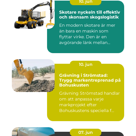
10. jun
Skotare nyckeln till effektiv
och skonsam skogslogistik
En modern skotare är mer
än bara en maskin som
flyttar virke. Den är en
avgörande länk mellan
avverk...
10. jun
Grävning i Strömstad:
Trygg markentreprenad på
Bohuskusten
Grävning Strömstad handlar
om att anpassa varje
markprojekt efter
Bohuskustens speciella f...
07. jun