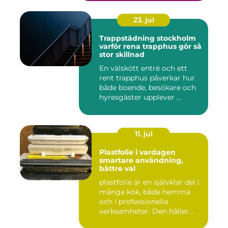
23. jul
Trappstädning stockholm
varför rena trapphus gör så
stor skillnad
En välskött entré och ett
rent trapphus påverkar hur
både boende, besökare och
hyresgäster upplever ...
11. jul
Plastfolie i vardagen
smartare användning,
bättre val
plastfolie är en självklar del i
många kök, både hemma
och i professionella
verksamheter. Den håller...