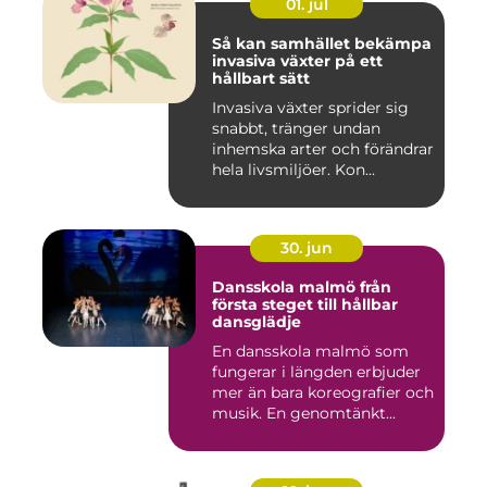
01. jul
Så kan samhället bekämpa
invasiva växter på ett
hållbart sätt
Invasiva växter sprider sig
snabbt, tränger undan
inhemska arter och förändrar
hela livsmiljöer. Kon...
30. jun
Dansskola malmö från
första steget till hållbar
dansglädje
En dansskola malmö som
fungerar i längden erbjuder
mer än bara koreografier och
musik. En genomtänkt...