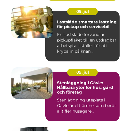
09. jul
Lastsläde smartare lastning
för pickup och servicebil
En Lastsläde förvandlar
pickupflaket till en utdragbar
arbetsyta. I stället för att
krypa in på knän...
09. jul
Stenläggning i Gävle:
Hållbara ytor för hus, gård
och företag
Stenläggning uteplats i
Gävle är ett ämne som berör
allt fler husägare...