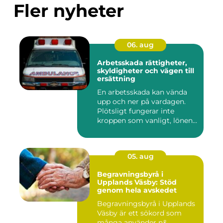
Fler nyheter
06. aug
Arbetsskada rättigheter,
skyldigheter och vägen till
ersättning
En arbetsskada kan vända
upp och ner på vardagen.
Plötsligt fungerar inte
kroppen som vanligt, lönen...
05. aug
Begravningsbyrå i
Upplands Väsby: Stöd
genom hela avskedet
Begravningsbyrå i Upplands
Väsby är ett sökord som
många använder n&...