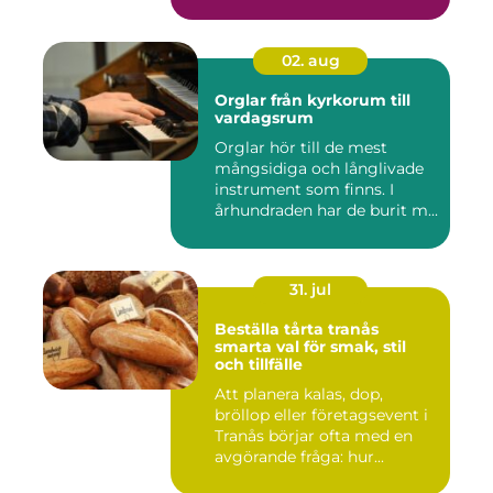
02. aug
Orglar från kyrkorum till
vardagsrum
Orglar hör till de mest
mångsidiga och långlivade
instrument som finns. I
århundraden har de burit m...
31. jul
Beställa tårta tranås
smarta val för smak, stil
och tillfälle
Att planera kalas, dop,
bröllop eller företagsevent i
Tranås börjar ofta med en
avgörande fråga: hur...