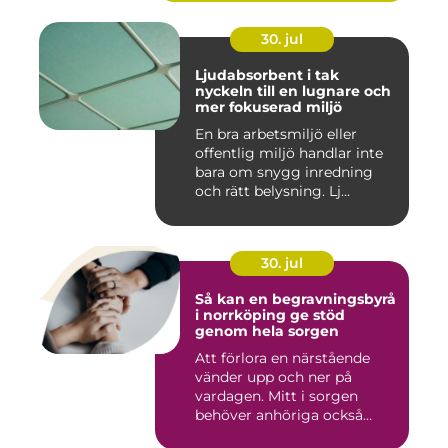
30. jul
Ljudabsorbent i tak
nyckeln till en lugnare och
mer fokuserad miljö
En bra arbetsmiljö eller
offentlig miljö handlar inte
bara om snygg inredning
och rätt belysning. Lj...
30. jul
Så kan en begravningsbyrå
i norrköping ge stöd
genom hela sorgen
Att förlora en närstående
vänder upp och ner på
vardagen. Mitt i sorgen
behöver anhöriga också
fatta...