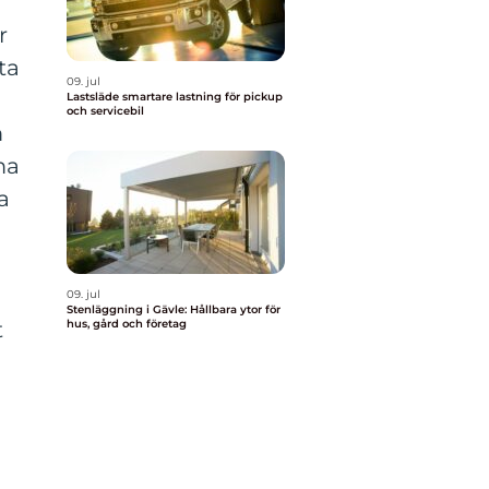
r
ta
09. jul
Lastsläde smartare lastning för pickup
och servicebil
m
ma
a
09. jul
Stenläggning i Gävle: Hållbara ytor för
t
hus, gård och företag