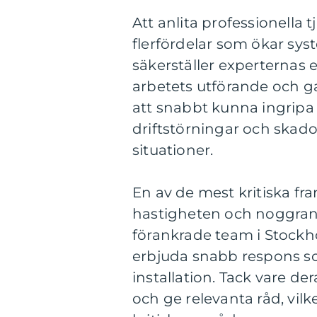
Att anlita professionella
flerfördelar som ökar syst
säkerställer experternas 
arbetets utförande och g
att snabbt kunna ingripa
driftstörningar och skador
situationer.
En av de mest kritiska f
hastigheten och noggrann
förankrade team i Stockh
erbjuda snabb respons som 
installation. Tack vare d
och ge relevanta råd, vil