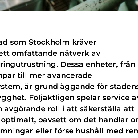
tad som Stockholm kräver
v ett omfattande nätverk av
ingutrustning. Dessa enheter, från
par till mer avancerade
ystem, är grundläggande för staden
ygghet. Följaktligen spelar service a
avgörande roll i att säkerställa att
 optimalt, oavsett om det handlar 
ämningar eller förse hushåll med ren