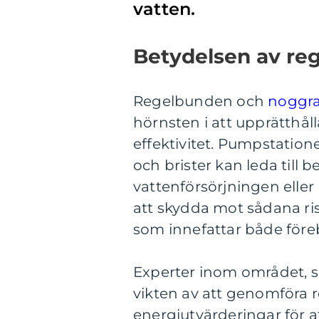
vatten.
Betydelsen av re
Regelbunden och
noggra
hörnsten i att upprätthålla
effektivitet. Pumpstation
och brister kan leda till
vattenförsörjningen elle
att skydda mot sådana ris
som innefattar både för
Experter inom området, 
vikten av att genomföra
energiutvärderingar för a