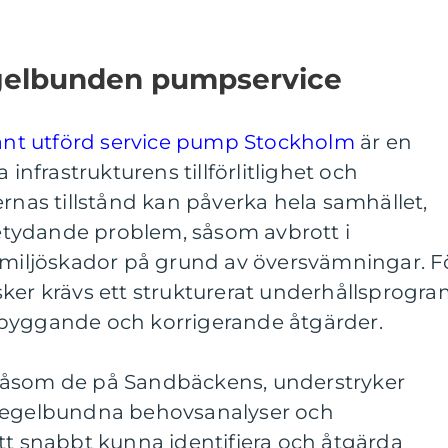
gelbunden pumpservice
nt utförd service pump Stockholm
är en
 infrastrukturens tillförlitlighet och
ernas tillstånd kan påverka hela samhället,
 betydande problem, såsom avbrott i
r miljöskador på grund av översvämningar. F
ker krävs ett strukturerat underhållsprogr
ebyggande och korrigerande åtgärder.
såsom de på Sandbäckens, understryker
 regelbundna behovsanalyser och
tt snabbt kunna identifiera och åtgärda