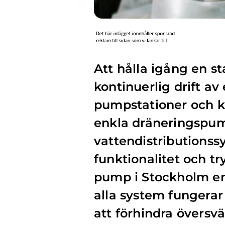
Att hålla igång en s
kontinuerlig drift a
pumpstationer och kr
enkla dräneringspum
vattendistributionss
funktionalitet och tr
pump i Stockholm en 
alla system fungerar
att förhindra översv