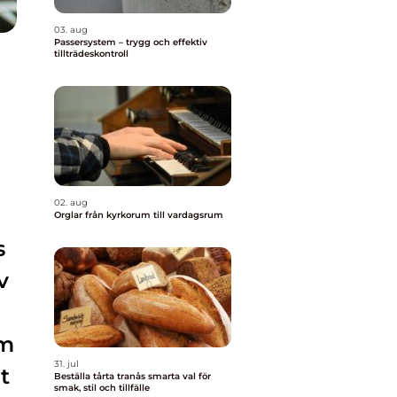
03. aug
Passersystem – trygg och effektiv
tillträdeskontroll
02. aug
Orglar från kyrkorum till vardagsrum
s
v
om
31. jul
t
Beställa tårta tranås smarta val för
smak, stil och tillfälle