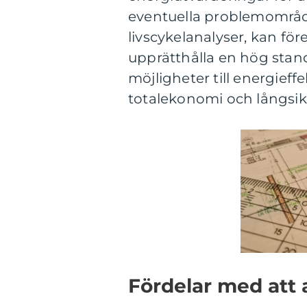
eventuella problemområd
livscykelanalyser, kan för
upprätthålla en hög stan
möjligheter till energieffe
totalekonomi och långsik
Fördelar med att a