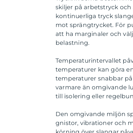
skiljer på arbetstryck oc
kontinuerliga tryck slang
mot sprängtrycket. För pul
att ha marginaler och vä
belastning.
Temperaturintervallet påv
temperaturer kan göra en
temperaturer snabbar på 
varmare än omgivande luf
till isolering eller regelb
Den omgivande miljön spela
gnistor, vibrationer och m
körning över slangar påve