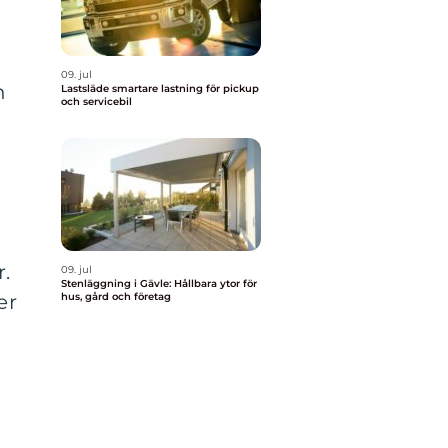
09. jul
n
Lastsläde smartare lastning för pickup
och servicebil
r.
09. jul
Stenläggning i Gävle: Hållbara ytor för
er
hus, gård och företag