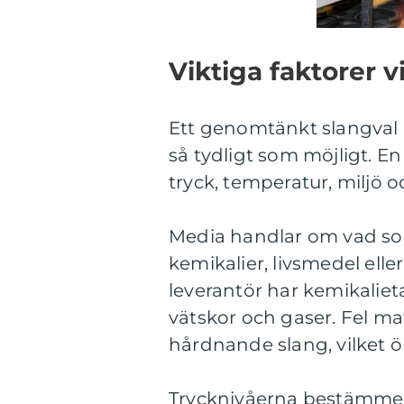
Viktiga faktorer v
Ett genomtänkt slangval 
så tydligt som möjligt. E
tryck, temperatur, miljö
Media handlar om vad som 
kemikalier, livsmedel eller 
leverantör har kemikalieta
vätskor och gaser. Fel mat
hårdnande slang, vilket ök
Trycknivåerna bestämme