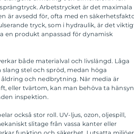
h sprängtryck. Arbetstrycket är det maximala
en är avsedd för, ofta med en säkerhetsfakt
serande tryck, som i hydraulik, är det viktig
lja en produkt anpassad för dynamisk
erkar både materialval och livslängd. Låga
 slang stel och spröd, medan höga
åldring och nedbrytning. När media är
t, eller tvärtom, kan man behöva ta hänsy
unden inspektion.
r också stor roll. UV-ljus, ozon, oljespill,
ekaniskt slitage från vassa kanter eller
rkar funktion och säkerhet. I utsatta miljöe