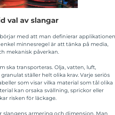
id val av slangar
börjar med att man definierar applikatione
n enkel minnesregel är att tänka på media,
 och mekanisk påverkan.
ska transporteras. Olja, vatten, luft,
granulat ställer helt olika krav. Varje seriös
beller som visar vilka material som tål olika
erial kan orsaka svällning, sprickor eller
ar risken för läckage.
r slangens armering och dimension. Man