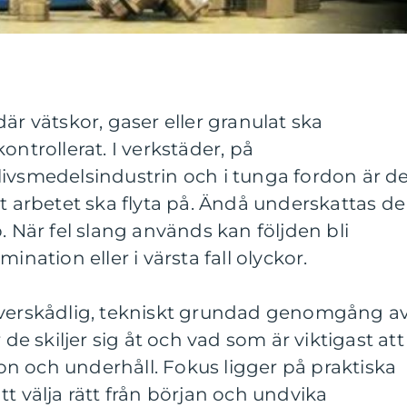
är vätskor, gaser eller granulat ska
ontrollerat. I verkstäder, på
livsmedelsindustrin och i tunga fordon är d
tt arbetet ska flyta på. Ändå underskattas de
. När fel slang används kan följden bli
ination eller i värsta fall olyckor.
överskådlig, tekniskt grundad genomgång a
 de skiljer sig åt och vad som är viktigast att
tion och underhåll. Fokus ligger på praktiska
t välja rätt från början och undvika