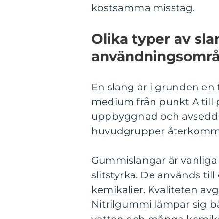
kostsamma misstag.
Olika typer av sl
användningsomr
En slang är i grunden en 
medium från punkt A till p
uppbyggnad och avsedda 
huvudgrupper återkommer
Gummislangar är vanliga 
slitstyrka. De används till
kemikalier. Kvaliteten a
Nitrilgummi lämpar sig b