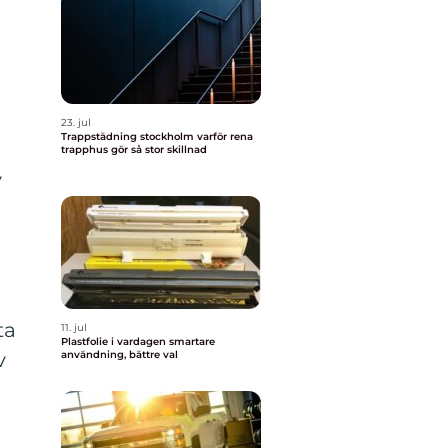
23. jul
Trappstädning stockholm varför rena
trapphus gör så stor skillnad
v
ta
11. jul
Plastfolie i vardagen smartare
v
användning, bättre val