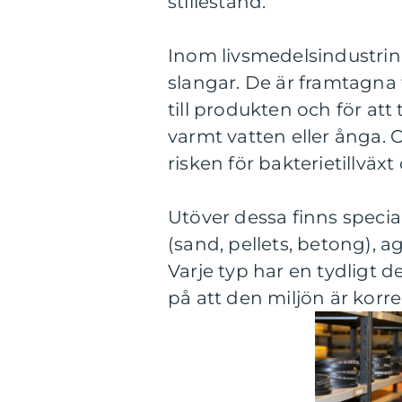
stillestånd.
Inom livsmedelsindustri
slangar. De är framtagna 
till produkten och för at
varmt vatten eller ånga. O
risken för bakterietillväxt
Utöver dessa finns special
(sand, pellets, betong), a
Varje typ har en tydligt d
på att den miljön är korre