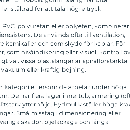
lier. En robust gummislang har ofta
ler ståltråd för att tåla högre tryck.
 i PVC, polyuretan eller polyeten, kombinerar
resistens. De används ofta till ventilation,
e kemikalier och som skydd för kablar. För
, som nivåindikering eller visuell kontroll a
ligt val. Vissa plastslangar är spiralförstärkta
 vakuum eller kraftig böjning.
n kategori eftersom de arbetar under höga
. De har flera lager innertub, armering (of
slitstark ytterhölje. Hydraulik ställer höga kra
ngar. Små misstag i dimensionering eller
lvarliga skador, oljeläckage och långa