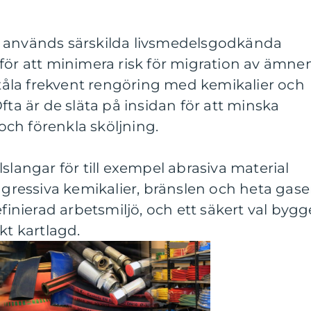
n används särskilda livsmedelsgodkända
för att minimera risk för migration av ämne
t tåla frekvent rengöring med kemikalier och
fta är de släta på insidan för att minska
 och förenkla sköljning.
slangar för till exempel abrasiva material
ggressiva kemikalier, bränslen och heta gase
efinierad arbetsmiljö, och ett säkert val bygg
kt kartlagd.