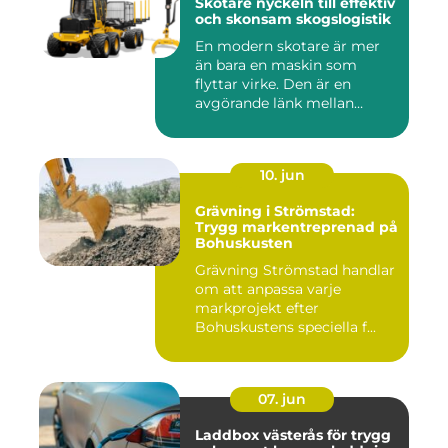
Skotare nyckeln till effektiv
och skonsam skogslogistik
En modern skotare är mer
än bara en maskin som
flyttar virke. Den är en
avgörande länk mellan
avverk...
10. jun
Grävning i Strömstad:
Trygg markentreprenad på
Bohuskusten
Grävning Strömstad handlar
om att anpassa varje
markprojekt efter
Bohuskustens speciella f...
07. jun
Laddbox västerås för trygg