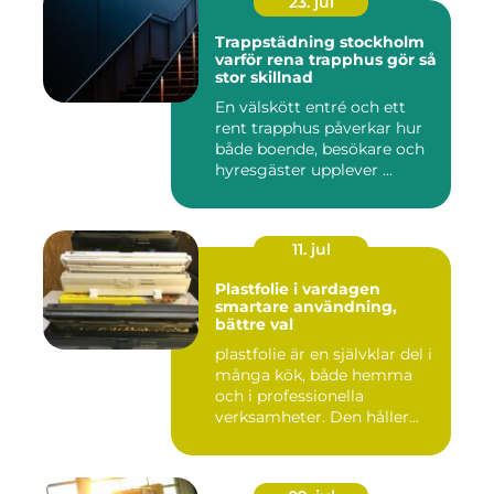
23. jul
Trappstädning stockholm
varför rena trapphus gör så
stor skillnad
En välskött entré och ett
rent trapphus påverkar hur
både boende, besökare och
hyresgäster upplever ...
11. jul
Plastfolie i vardagen
smartare användning,
bättre val
plastfolie är en självklar del i
många kök, både hemma
och i professionella
verksamheter. Den håller...