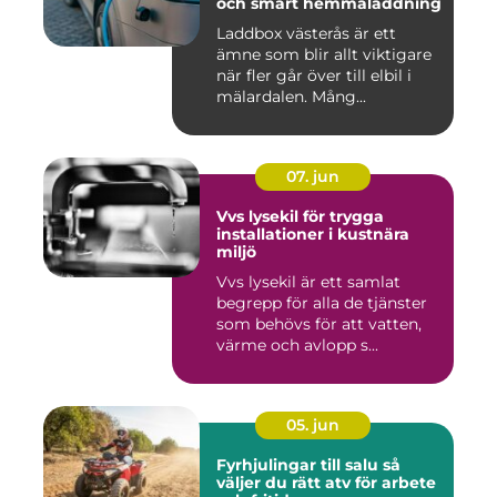
och smart hemmaladdning
Laddbox västerås är ett
ämne som blir allt viktigare
när fler går över till elbil i
mälardalen. Mång...
07. jun
Vvs lysekil för trygga
installationer i kustnära
miljö
Vvs lysekil är ett samlat
begrepp för alla de tjänster
som behövs för att vatten,
värme och avlopp s...
05. jun
Fyrhjulingar till salu så
väljer du rätt atv för arbete