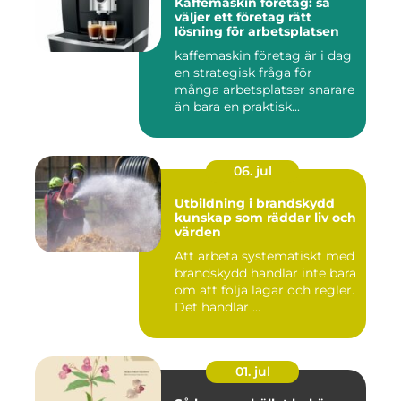
Kaffemaskin företag: så
väljer ett företag rätt
lösning för arbetsplatsen
kaffemaskin företag är i dag
en strategisk fråga för
många arbetsplatser snarare
än bara en praktisk...
06. jul
Utbildning i brandskydd
kunskap som räddar liv och
värden
Att arbeta systematiskt med
brandskydd handlar inte bara
om att följa lagar och regler.
Det handlar ...
01. jul