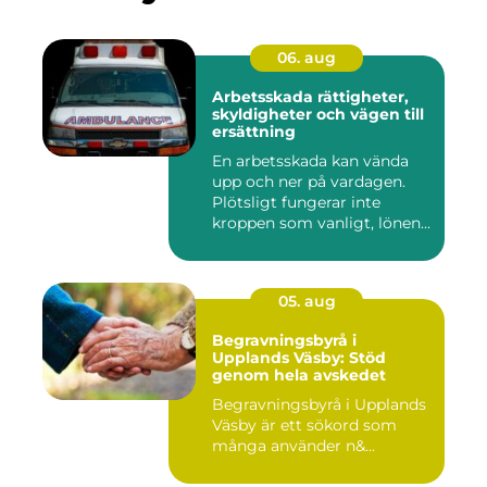
06. aug
Arbetsskada rättigheter,
skyldigheter och vägen till
ersättning
En arbetsskada kan vända
upp och ner på vardagen.
Plötsligt fungerar inte
kroppen som vanligt, lönen...
05. aug
Begravningsbyrå i
Upplands Väsby: Stöd
genom hela avskedet
Begravningsbyrå i Upplands
Väsby är ett sökord som
många använder n&...