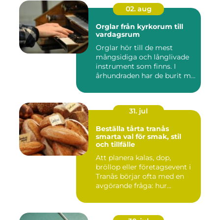
02. aug
Orglar från kyrkorum till
vardagsrum
Orglar hör till de mest
mångsidiga och långlivade
instrument som finns. I
århundraden har de burit m...
31. jul
Beställa tårta tranås
smarta val för smak, stil
och tillfälle
Att planera kalas, dop,
bröllop eller företagsevent i
Tranås börjar ofta med en
avgörande fråga: hur...