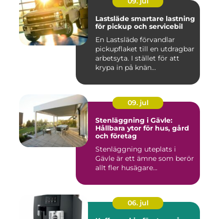
09. jul
Lastsläde smartare lastning
för pickup och servicebil
En Lastsläde förvandlar
pickupflaket till en utdragbar
arbetsyta. I stället för att
krypa in på knän...
09. jul
Stenläggning i Gävle:
Hållbara ytor för hus, gård
och företag
Stenläggning uteplats i
Gävle är ett ämne som berör
allt fler husägare...
06. jul