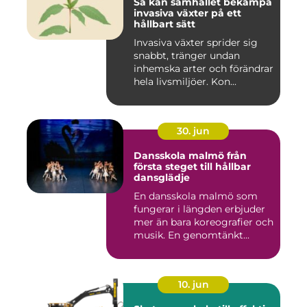
Så kan samhället bekämpa
invasiva växter på ett
hållbart sätt
Invasiva växter sprider sig
snabbt, tränger undan
inhemska arter och förändrar
hela livsmiljöer. Kon...
30. jun
Dansskola malmö från
första steget till hållbar
dansglädje
En dansskola malmö som
fungerar i längden erbjuder
mer än bara koreografier och
musik. En genomtänkt...
10. jun