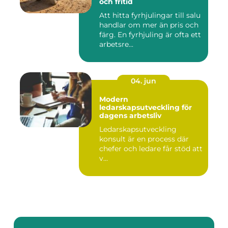
och fritid
Att hitta fyrhjulingar till salu
handlar om mer än pris och
färg. En fyrhjuling är ofta ett
arbetsre...
04. jun
Modern
ledarskapsutveckling för
dagens arbetsliv
Ledarskapsutveckling
konsult är en process där
chefer och ledare får stöd att
v...