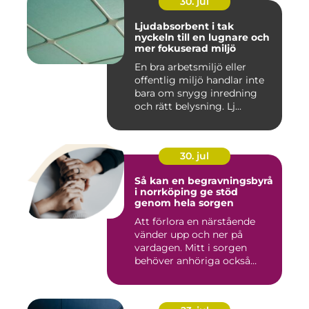
30. jul
Ljudabsorbent i tak
nyckeln till en lugnare och
mer fokuserad miljö
En bra arbetsmiljö eller
offentlig miljö handlar inte
bara om snygg inredning
och rätt belysning. Lj...
30. jul
Så kan en begravningsbyrå
i norrköping ge stöd
genom hela sorgen
Att förlora en närstående
vänder upp och ner på
vardagen. Mitt i sorgen
behöver anhöriga också
fatta...