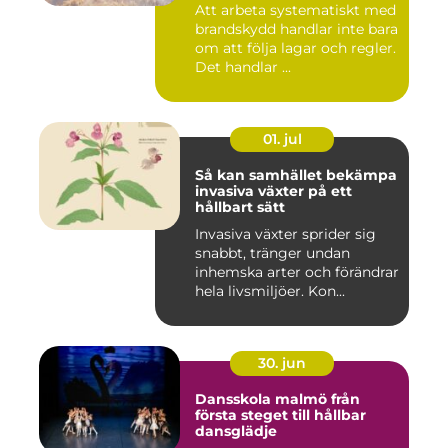
Att arbeta systematiskt med
brandskydd handlar inte bara
om att följa lagar och regler.
Det handlar ...
01. jul
Så kan samhället bekämpa
invasiva växter på ett
hållbart sätt
Invasiva växter sprider sig
snabbt, tränger undan
inhemska arter och förändrar
hela livsmiljöer. Kon...
30. jun
Dansskola malmö från
första steget till hållbar
dansglädje