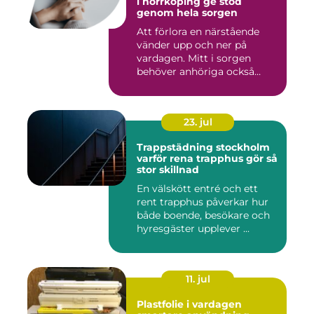
i norrköping ge stöd
genom hela sorgen
Att förlora en närstående
vänder upp och ner på
vardagen. Mitt i sorgen
behöver anhöriga också
fatta...
23. jul
Trappstädning stockholm
varför rena trapphus gör så
stor skillnad
En välskött entré och ett
rent trapphus påverkar hur
både boende, besökare och
hyresgäster upplever ...
11. jul
Plastfolie i vardagen