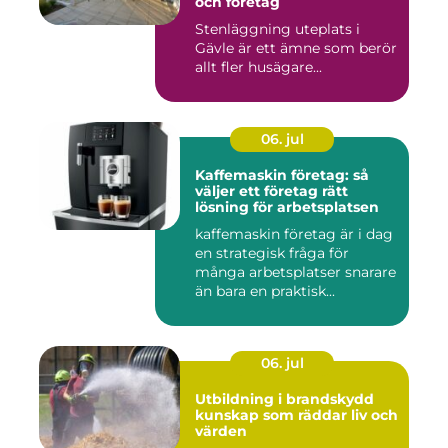
och företag
Stenläggning uteplats i
Gävle är ett ämne som berör
allt fler husägare...
06. jul
Kaffemaskin företag: så
väljer ett företag rätt
lösning för arbetsplatsen
kaffemaskin företag är i dag
en strategisk fråga för
många arbetsplatser snarare
än bara en praktisk...
06. jul
Utbildning i brandskydd
kunskap som räddar liv och
värden