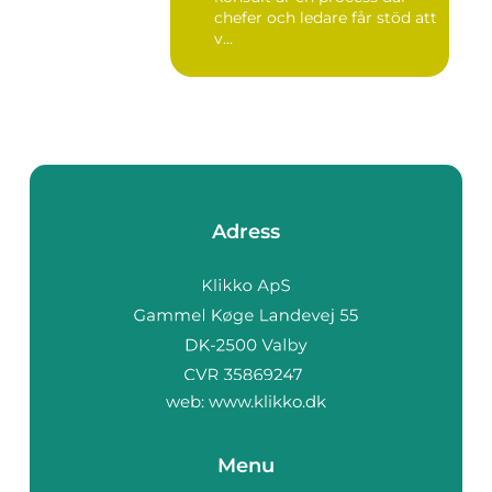
chefer och ledare får stöd att
v...
Adress
web:
www.klikko.dk
Menu