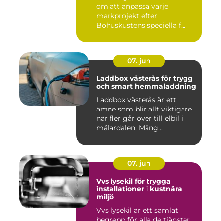
om att anpassa varje
markprojekt efter
Bohuskustens speciella f...
07. jun
Laddbox västerås för trygg
och smart hemmaladdning
Laddbox västerås är ett
ämne som blir allt viktigare
när fler går över till elbil i
mälardalen. Mång...
07. jun
Vvs lysekil för trygga
installationer i kustnära
miljö
Vvs lysekil är ett samlat
begrepp för alla de tjänster