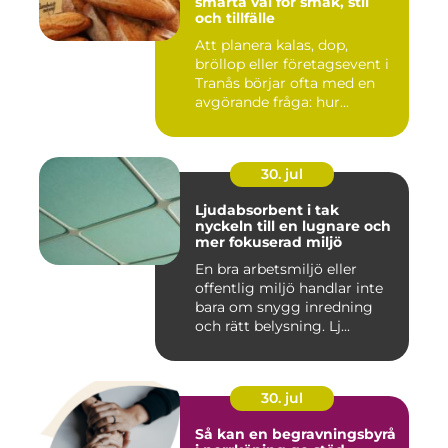
smarta val för smak, stil
och tillfälle
Att planera kalas, dop,
bröllop eller företagsevent i
Tranås börjar ofta med en
avgörande fråga: hur...
30. jul
Ljudabsorbent i tak
nyckeln till en lugnare och
mer fokuserad miljö
En bra arbetsmiljö eller
offentlig miljö handlar inte
bara om snygg inredning
och rätt belysning. Lj...
30. jul
Så kan en begravningsbyrå