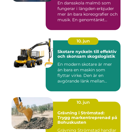
En dansskola malmö som
fungerar i längden erbjuder
mer än bara koreografier och
musik. En genomtänkt...
10. jun
Skotare nyckeln till effektiv
och skonsam skogslogistik
En modern skotare är mer
än bara en maskin som
flyttar virke. Den är en
avgörande länk mellan
avverk...
10. jun
Grävning i Strömstad:
Trygg markentreprenad på
Bohuskusten
Grävning Strömstad handlar