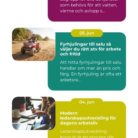
som behövs för att vatten,
värme och avlopp s...
05. jun
Fyrhjulingar till salu så
väljer du rätt atv för arbete
och fritid
Att hitta fyrhjulingar till salu
handlar om mer än pris och
färg. En fyrhjuling är ofta ett
arbetsre...
04. jun
Modern
ledarskapsutveckling för
dagens arbetsliv
Ledarskapsutveckling
konsult är en process där