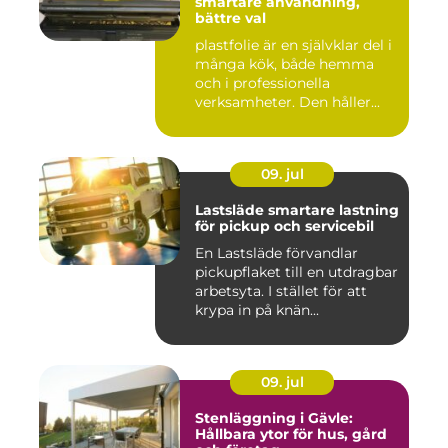
smartare användning,
bättre val
plastfolie är en självklar del i
många kök, både hemma
och i professionella
verksamheter. Den håller...
09. jul
Lastsläde smartare lastning
för pickup och servicebil
En Lastsläde förvandlar
pickupflaket till en utdragbar
arbetsyta. I stället för att
krypa in på knän...
09. jul
Stenläggning i Gävle:
Hållbara ytor för hus, gård