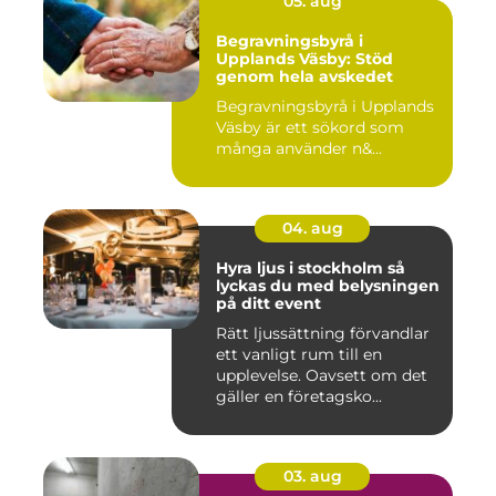
05. aug
Begravningsbyrå i
Upplands Väsby: Stöd
genom hela avskedet
Begravningsbyrå i Upplands
Väsby är ett sökord som
många använder n&...
04. aug
Hyra ljus i stockholm så
lyckas du med belysningen
på ditt event
Rätt ljussättning förvandlar
ett vanligt rum till en
upplevelse. Oavsett om det
gäller en företagsko...
03. aug