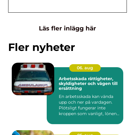
Läs fler inlägg här
Fler nyheter
06. aug
Arbetsskada rättigheter,
skyldigheter och vägen till
ersättning
En arbetsskada kan vända
upp och ner på vardagen.
Plötsligt fungerar inte
kroppen som vanligt, lönen...