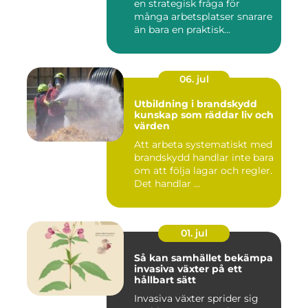
en strategisk fråga för
många arbetsplatser snarare
än bara en praktisk...
06. jul
Utbildning i brandskydd
kunskap som räddar liv och
värden
Att arbeta systematiskt med
brandskydd handlar inte bara
om att följa lagar och regler.
Det handlar ...
01. jul
Så kan samhället bekämpa
invasiva växter på ett
hållbart sätt
Invasiva växter sprider sig