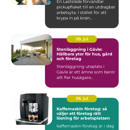
En Lastsläde förvandlar
pickupflaket till en utdragbar
arbetsyta. I stället för att
krypa in på knän...
09. jul
Stenläggning i Gävle:
Hållbara ytor för hus, gård
och företag
Stenläggning uteplats i
Gävle är ett ämne som berör
allt fler husägare...
06. jul
Kaffemaskin företag: så
väljer ett företag rätt
lösning för arbetsplatsen
kaffemaskin företag är i dag