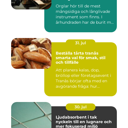
Orglar hör till de mest
mångsidiga och långlivade
instrument som finns. I
århundraden har de burit m...
31. jul
Beställa tårta tranås
smarta val för smak, stil
och tillfälle
Att planera kalas, dop,
bröllop eller företagsevent i
Tranås börjar ofta med en
avgörande fråga: hur...
30. jul
Ljudabsorbent i tak
nyckeln till en lugnare och
mer fokuserad miljö