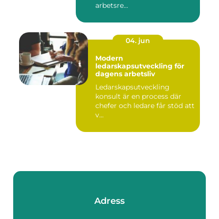
arbetsre...
04. jun
Modern
ledarskapsutveckling för
dagens arbetsliv
Ledarskapsutveckling
konsult är en process där
chefer och ledare får stöd att
v...
Adress