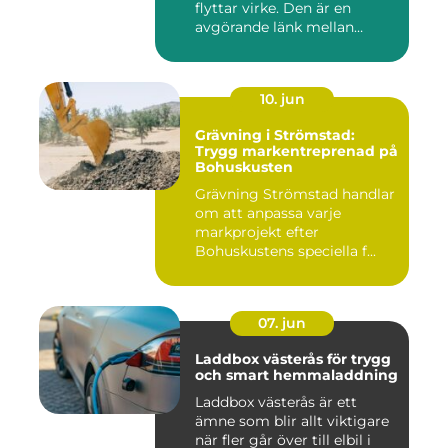
flyttar virke. Den är en
avgörande länk mellan
avverk...
10. jun
Grävning i Strömstad:
Trygg markentreprenad på
Bohuskusten
Grävning Strömstad handlar
om att anpassa varje
markprojekt efter
Bohuskustens speciella f...
07. jun
Laddbox västerås för trygg
och smart hemmaladdning
Laddbox västerås är ett
ämne som blir allt viktigare
när fler går över till elbil i