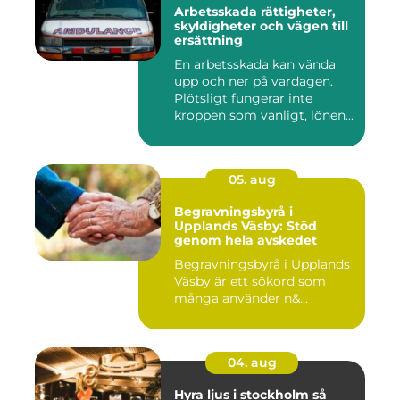
Arbetsskada rättigheter,
skyldigheter och vägen till
ersättning
En arbetsskada kan vända
upp och ner på vardagen.
Plötsligt fungerar inte
kroppen som vanligt, lönen...
05. aug
Begravningsbyrå i
Upplands Väsby: Stöd
genom hela avskedet
Begravningsbyrå i Upplands
Väsby är ett sökord som
många använder n&...
04. aug
Hyra ljus i stockholm så