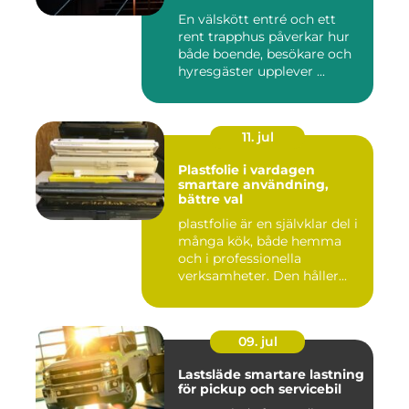
En välskött entré och ett
rent trapphus påverkar hur
både boende, besökare och
hyresgäster upplever ...
11. jul
Plastfolie i vardagen
smartare användning,
bättre val
plastfolie är en självklar del i
många kök, både hemma
och i professionella
verksamheter. Den håller...
09. jul
Lastsläde smartare lastning
för pickup och servicebil