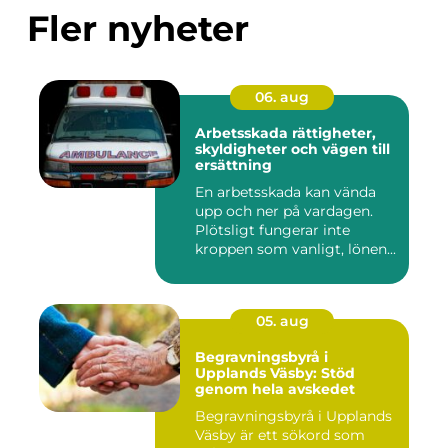
Fler nyheter
06. aug
Arbetsskada rättigheter,
skyldigheter och vägen till
ersättning
En arbetsskada kan vända
upp och ner på vardagen.
Plötsligt fungerar inte
kroppen som vanligt, lönen...
05. aug
Begravningsbyrå i
Upplands Väsby: Stöd
genom hela avskedet
Begravningsbyrå i Upplands
Väsby är ett sökord som