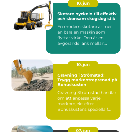
10. jun
Skotare nyckeln till effektiv
och skonsam skogslogistik
En modern skotare är mer
än bara en maskin som
flyttar virke. Den är en
avgörande länk mellan
avverk...
10. jun
Grävning i Strömstad:
Trygg markentreprenad på
Bohuskusten
Grävning Strömstad handlar
om att anpassa varje
markprojekt efter
Bohuskustens speciella f...
07. jun