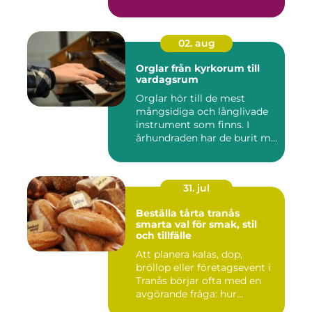
02. aug
Orglar från kyrkorum till
vardagsrum
Orglar hör till de mest
mångsidiga och långlivade
instrument som finns. I
århundraden har de burit m...
31. jul
Beställa tårta tranås
smarta val för smak, stil
och tillfälle
Att planera kalas, dop,
bröllop eller företagsevent i
Tranås börjar ofta med en
avgörande fråga: hur...