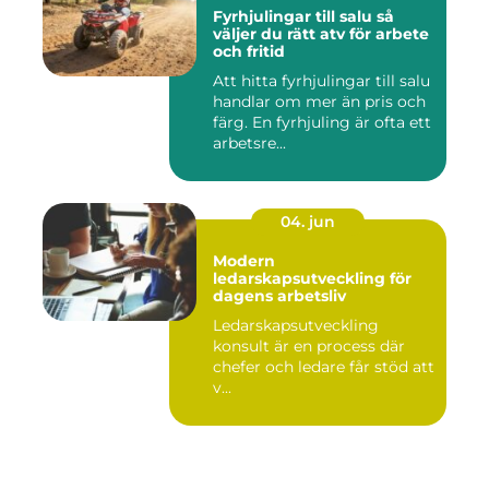
Fyrhjulingar till salu så
väljer du rätt atv för arbete
och fritid
Att hitta fyrhjulingar till salu
handlar om mer än pris och
färg. En fyrhjuling är ofta ett
arbetsre...
04. jun
Modern
ledarskapsutveckling för
dagens arbetsliv
Ledarskapsutveckling
konsult är en process där
chefer och ledare får stöd att
v...