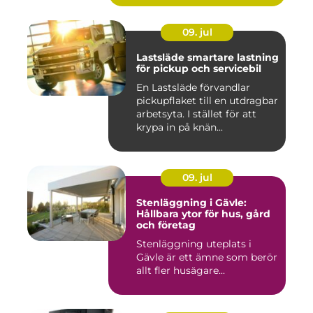
09. jul
Lastsläde smartare lastning
för pickup och servicebil
En Lastsläde förvandlar
pickupflaket till en utdragbar
arbetsyta. I stället för att
krypa in på knän...
09. jul
Stenläggning i Gävle:
Hållbara ytor för hus, gård
och företag
Stenläggning uteplats i
Gävle är ett ämne som berör
allt fler husägare...