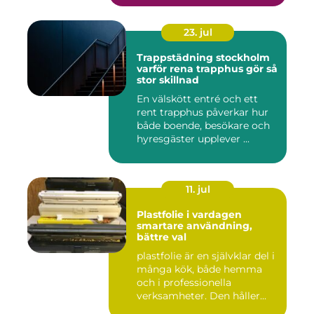
23. jul
Trappstädning stockholm
varför rena trapphus gör så
stor skillnad
En välskött entré och ett
rent trapphus påverkar hur
både boende, besökare och
hyresgäster upplever ...
11. jul
Plastfolie i vardagen
smartare användning,
bättre val
plastfolie är en självklar del i
många kök, både hemma
och i professionella
verksamheter. Den håller...