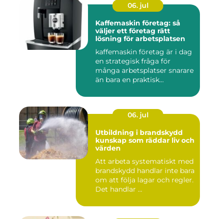
06. jul
Kaffemaskin företag: så
väljer ett företag rätt
lösning för arbetsplatsen
kaffemaskin företag är i dag
en strategisk fråga för
många arbetsplatser snarare
än bara en praktisk...
06. jul
Utbildning i brandskydd
kunskap som räddar liv och
värden
Att arbeta systematiskt med
brandskydd handlar inte bara
om att följa lagar och regler.
Det handlar ...