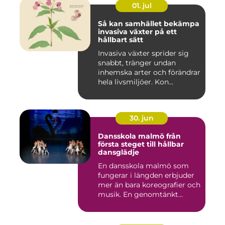
01. jul
Så kan samhället bekämpa
invasiva växter på ett
hållbart sätt
Invasiva växter sprider sig
snabbt, tränger undan
inhemska arter och förändrar
hela livsmiljöer. Kon...
30. jun
Dansskola malmö från
första steget till hållbar
dansglädje
En dansskola malmö som
fungerar i längden erbjuder
mer än bara koreografier och
musik. En genomtänkt...