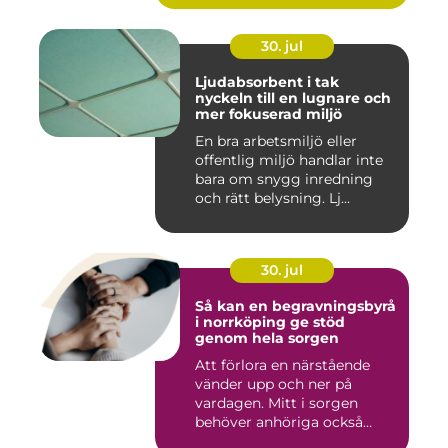
30. jul
Ljudabsorbent i tak
nyckeln till en lugnare och
mer fokuserad miljö
En bra arbetsmiljö eller
offentlig miljö handlar inte
bara om snygg inredning
och rätt belysning. Lj...
30. jul
Så kan en begravningsbyrå
i norrköping ge stöd
genom hela sorgen
Att förlora en närstående
vänder upp och ner på
vardagen. Mitt i sorgen
behöver anhöriga också
fatta...