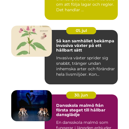
om att följa lagar och regler.
Det handlar ...
01. jul
Så kan samhället bekämpa
invasiva växter på ett
hållbart sätt
Invasiva växter sprider sig
snabbt, tränger undan
inhemska arter och förändrar
hela livsmiljöer. Kon...
30. jun
Dansskola malmö från
första steget till hållbar
dansglädje
En dansskola malmö som
fungerar i längden erbjuder