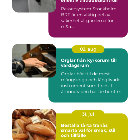
effektiv tillträdeskontroll
Passersystem Stockholm
BRF är en viktig del av
säkerhetsåtgärderna för
m&a...
02. aug
Orglar från kyrkorum till
vardagsrum
Orglar hör till de mest
mångsidiga och långlivade
instrument som finns. I
århundraden har de burit m...
31. jul
Beställa tårta tranås
smarta val för smak, stil
och tillfälle