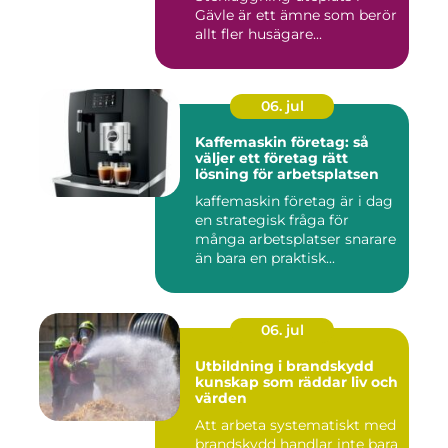
Gävle är ett ämne som berör
allt fler husägare...
06. jul
Kaffemaskin företag: så
väljer ett företag rätt
lösning för arbetsplatsen
kaffemaskin företag är i dag
en strategisk fråga för
många arbetsplatser snarare
än bara en praktisk...
06. jul
Utbildning i brandskydd
kunskap som räddar liv och
värden
Att arbeta systematiskt med
brandskydd handlar inte bara