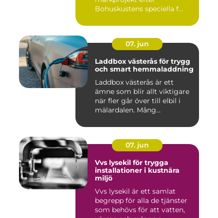
Bohuskustens speciella f...
07. jun
Laddbox västerås för trygg
och smart hemmaladdning
Laddbox västerås är ett
ämne som blir allt viktigare
när fler går över till elbil i
mälardalen. Mång...
07. jun
Vvs lysekil för trygga
installationer i kustnära
miljö
Vvs lysekil är ett samlat
begrepp för alla de tjänster
som behövs för att vatten,