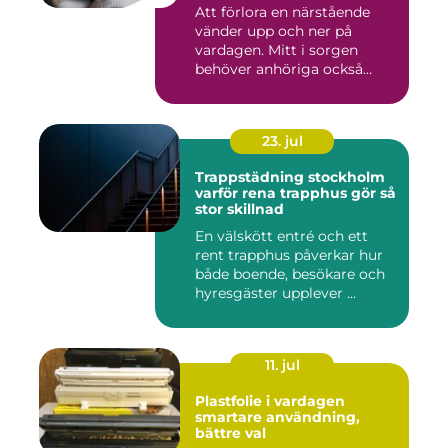
Att förlora en närstående
vänder upp och ner på
vardagen. Mitt i sorgen
behöver anhöriga också
fatta...
23. jul
Trappstädning stockholm
varför rena trapphus gör så
stor skillnad
En välskött entré och ett
rent trapphus påverkar hur
både boende, besökare och
hyresgäster upplever ...
11. jul
Plastfolie i vardagen
smartare användning,
bättre val