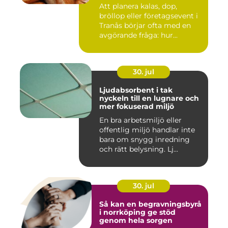
Att planera kalas, dop,
bröllop eller företagsevent i
Tranås börjar ofta med en
avgörande fråga: hur...
30. jul
Ljudabsorbent i tak
nyckeln till en lugnare och
mer fokuserad miljö
En bra arbetsmiljö eller
offentlig miljö handlar inte
bara om snygg inredning
och rätt belysning. Lj...
30. jul
Så kan en begravningsbyrå
i norrköping ge stöd
genom hela sorgen