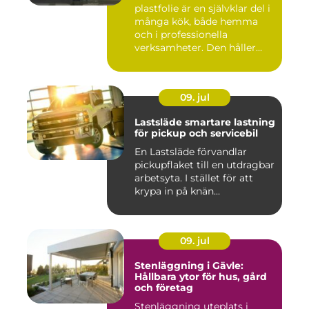
plastfolie är en självklar del i
många kök, både hemma
och i professionella
verksamheter. Den håller...
09. jul
Lastsläde smartare lastning
för pickup och servicebil
En Lastsläde förvandlar
pickupflaket till en utdragbar
arbetsyta. I stället för att
krypa in på knän...
09. jul
Stenläggning i Gävle:
Hållbara ytor för hus, gård
och företag
Stenläggning uteplats i