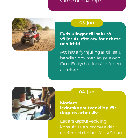
värme och avlopp s...
05. jun
Fyrhjulingar till salu så
väljer du rätt atv för arbete
och fritid
Att hitta fyrhjulingar till salu
handlar om mer än pris och
färg. En fyrhjuling är ofta ett
arbetsre...
04. jun
Modern
ledarskapsutveckling för
dagens arbetsliv
Ledarskapsutveckling
konsult är en process där
chefer och ledare får stöd att