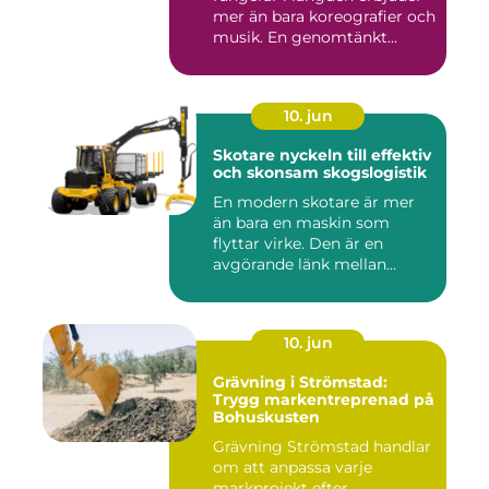
mer än bara koreografier och
musik. En genomtänkt...
10. jun
Skotare nyckeln till effektiv
och skonsam skogslogistik
En modern skotare är mer
än bara en maskin som
flyttar virke. Den är en
avgörande länk mellan
avverk...
10. jun
Grävning i Strömstad:
Trygg markentreprenad på
Bohuskusten
Grävning Strömstad handlar
om att anpassa varje
markprojekt efter