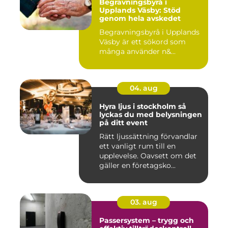
Begravningsbyrå i
Upplands Väsby: Stöd
genom hela avskedet
Begravningsbyrå i Upplands
Väsby är ett sökord som
många använder n&...
04. aug
Hyra ljus i stockholm så
lyckas du med belysningen
på ditt event
Rätt ljussättning förvandlar
ett vanligt rum till en
upplevelse. Oavsett om det
gäller en företagsko...
03. aug
Passersystem – trygg och