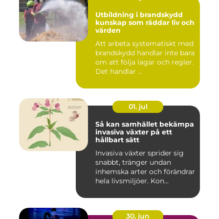
Utbildning i brandskydd
kunskap som räddar liv och
värden
Att arbeta systematiskt med
brandskydd handlar inte bara
om att följa lagar och regler.
Det handlar ...
01. jul
Så kan samhället bekämpa
invasiva växter på ett
hållbart sätt
Invasiva växter sprider sig
snabbt, tränger undan
inhemska arter och förändrar
hela livsmiljöer. Kon...
30. jun