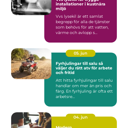
installationer i kustnära
miljö
Vvs lysekil är ett samlat
begrepp för alla de tjänster
som behövs för att vatten,
värme och avlopp s...
05. jun
Fyrhjulingar till salu så
väljer du rätt atv för arbete
och fritid
Att hitta fyrhjulingar till salu
handlar om mer än pris och
färg. En fyrhjuling är ofta ett
arbetsre...
04. jun
Modern