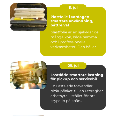
11. jul
Plastfolie i vardagen
smartare användning,
bättre val
plastfolie är en självklar del i
många kök, både hemma
och i professionella
verksamheter. Den håller...
09. jul
Lastsläde smartare lastning
för pickup och servicebil
En Lastsläde förvandlar
pickupflaket till en utdragbar
arbetsyta. I stället för att
krypa in på knän...