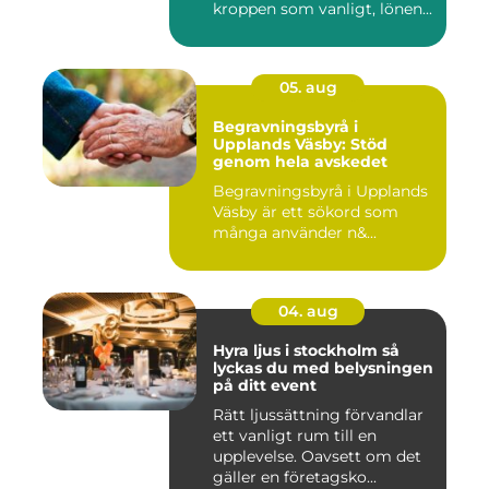
kroppen som vanligt, lönen...
05. aug
Begravningsbyrå i
Upplands Väsby: Stöd
genom hela avskedet
Begravningsbyrå i Upplands
Väsby är ett sökord som
många använder n&...
04. aug
Hyra ljus i stockholm så
lyckas du med belysningen
på ditt event
Rätt ljussättning förvandlar
ett vanligt rum till en
upplevelse. Oavsett om det
gäller en företagsko...