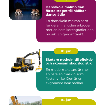
Dansskola malmö från
första steget till hållbar
dansglädje
En dansskola malmö som
fungerar i längden erbjuder
mer än bara koreografier och
musik. En genomtänkt...
10. jun
Skotare nyckeln till effektiv
och skonsam skogslogistik
En modern skotare är mer
än bara en maskin som
flyttar virke. Den är en
avgörande länk mellan
avverk...
10. jun