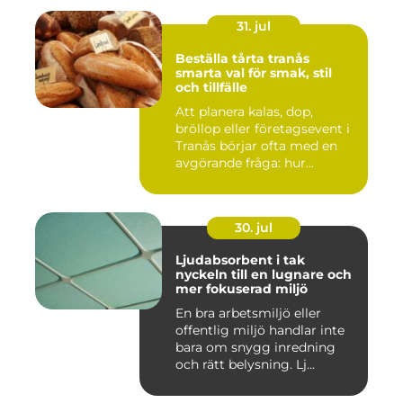
31. jul
Beställa tårta tranås
smarta val för smak, stil
och tillfälle
Att planera kalas, dop,
bröllop eller företagsevent i
Tranås börjar ofta med en
avgörande fråga: hur...
30. jul
Ljudabsorbent i tak
nyckeln till en lugnare och
mer fokuserad miljö
En bra arbetsmiljö eller
offentlig miljö handlar inte
bara om snygg inredning
och rätt belysning. Lj...