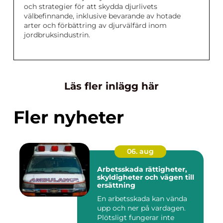
och strategier för att skydda djurlivets
välbefinnande, inklusive bevarande av hotade
arter och förbättring av djurvälfärd inom
jordbruksindustrin.
Läs fler inlägg här
Fler nyheter
06. aug
Arbetsskada rättigheter,
skyldigheter och vägen till
ersättning
En arbetsskada kan vända
upp och ner på vardagen.
Plötsligt fungerar inte