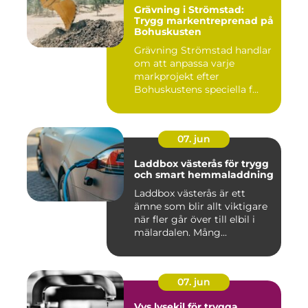
Grävning i Strömstad:
Trygg markentreprenad på
Bohuskusten
Grävning Strömstad handlar
om att anpassa varje
markprojekt efter
Bohuskustens speciella f...
07. jun
Laddbox västerås för trygg
och smart hemmaladdning
Laddbox västerås är ett
ämne som blir allt viktigare
när fler går över till elbil i
mälardalen. Mång...
07. jun
Vvs lysekil för trygga