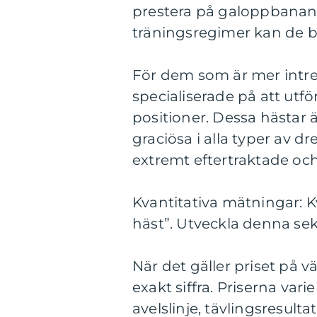
prestera på galoppbanan
träningsregimer kan de bli
För dem som är mer intre
specialiserade på att utf
positioner. Dessa hästar ä
graciösa i alla typer av d
extremt eftertraktade oc
Kvantitativa mätningar: 
häst”. Utveckla denna sek
När det gäller priset på v
exakt siffra. Priserna var
avelslinje, tävlingsresult