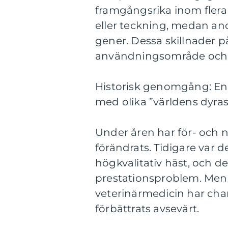
framgångsrika inom flera
eller teckning, medan and
gener. Dessa skillnader p
användningsområde och hu
Historisk genomgång: En
med olika ”världens dyras
Under åren har för- och 
förändrats. Tidigare var d
högkvalitativ häst, och d
prestationsproblem. Men
veterinärmedicin har chan
förbättrats avsevärt.