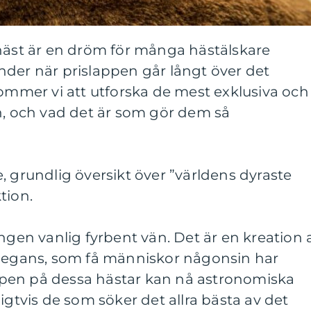
 häst är en dröm för många hästälskare
nder när prislappen går långt över det
kommer vi att utforska de mest exklusiva och
n, och vad det är som gör dem så
, grundlig översikt över ”världens dyraste
tion.
ingen vanlig fyrbent vän. Det är en kreation 
elegans, som få människor någonsin har
lappen på dessa hästar kan nå astronomiska
igtvis de som söker det allra bästa av det