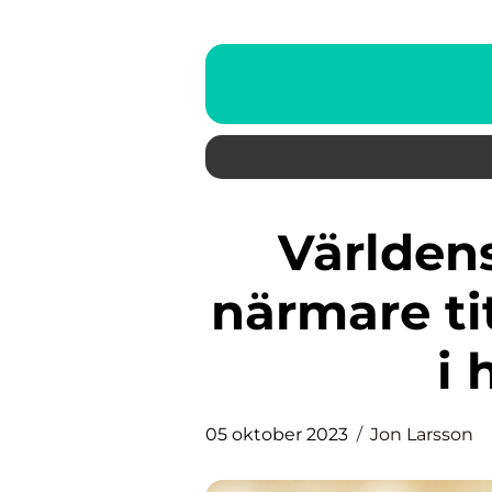
Världens dyraste häst: En
närmare ti
i 
05 oktober 2023
Jon Larsson