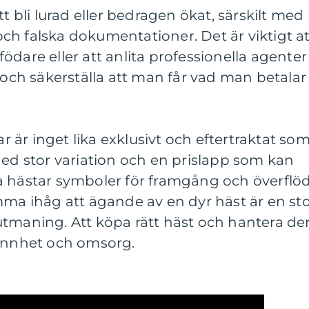
tt bli lurad eller bedragen ökat, särskilt med
h falska dokumentationer. Det är viktigt at
ödare eller att anlita professionella agenter
r och säkerställa att man får vad man betalar
ar är inget lika exklusivt och eftertraktat so
Med stor variation och en prislapp som kan
a hästar symboler för framgång och överflöd
mma ihåg att ägande av en dyr häst är en st
utmaning. Att köpa rätt häst och hantera de
rannhet och omsorg.