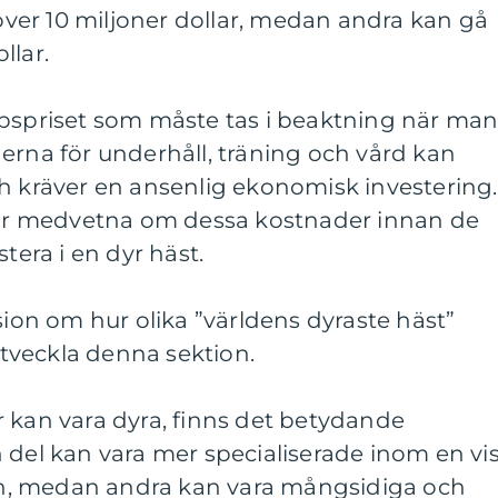
 över 10 miljoner dollar, medan andra kan gå
llar.
öpspriset som måste tas i beaktning när ma
erna för underhåll, träning och vård kan
h kräver en ansenlig ekonomisk investering.
a är medvetna om dessa kostnader innan de
tera i en dyr häst.
sion om hur olika ”världens dyraste häst”
 Utveckla denna sektion.
 kan vara dyra, finns det betydande
 del kan vara mer specialiserade inom en vi
gren, medan andra kan vara mångsidiga och