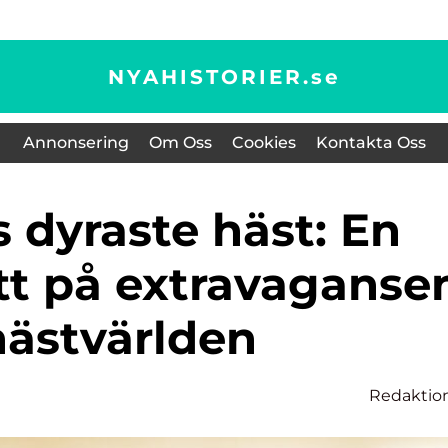
NYAHISTORIER.
se
Annonsering
Om Oss
Cookies
Kontakta Oss
tt på extravaganse
hästvärlden
Redaktio