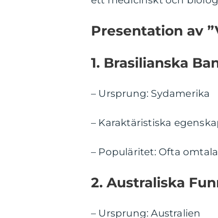
ett medicinskt och biolog
Presentation av ”
1. Brasilianska B
– Ursprung: Sydamerika
– Karaktäristiska egenska
– Populäritet: Ofta omtal
2. Australiska Fu
– Ursprung: Australien