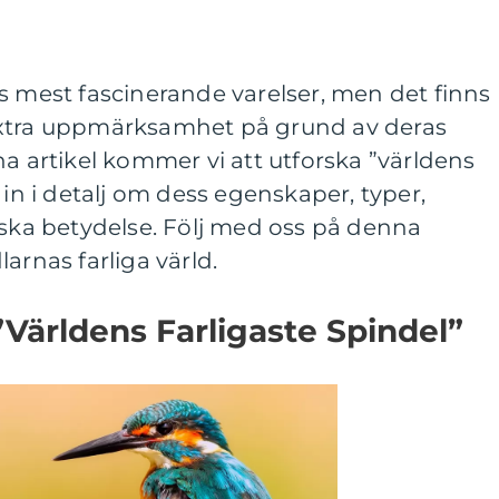
s mest fascinerande varelser, men det finns
extra uppmärksamhet på grund av deras
na artikel kommer vi att utforska ”världens
 in i detalj om dess egenskaper, typer,
iska betydelse. Följ med oss på denna
arnas farliga värld.
”Världens Farligaste Spindel”