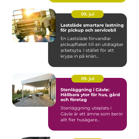
09. jul
Lastsläde smartare lastning
för pickup och servicebil
En Lastsläde förvandlar
pickupflaket till en utdragbar
arbetsyta. I stället för att
krypa in på knän...
09. jul
Stenläggning i Gävle:
Hållbara ytor för hus, gård
och företag
Stenläggning uteplats i
Gävle är ett ämne som berör
allt fler husägare...