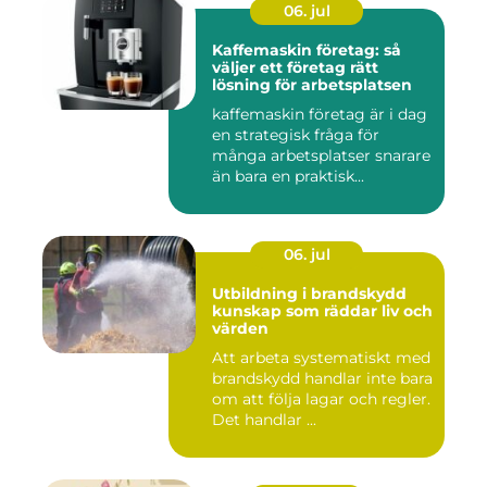
06. jul
Kaffemaskin företag: så
väljer ett företag rätt
lösning för arbetsplatsen
kaffemaskin företag är i dag
en strategisk fråga för
många arbetsplatser snarare
än bara en praktisk...
06. jul
Utbildning i brandskydd
kunskap som räddar liv och
värden
Att arbeta systematiskt med
brandskydd handlar inte bara
om att följa lagar och regler.
Det handlar ...