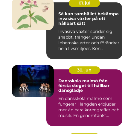
01. jul
Så kan samhället bekämpa
invasiva växter på ett
hållbart sätt
Invasiva växter sprider sig
snabbt, tränger undan
inhemska arter och förändrar
hela livsmiljöer. Kon...
30. jun
Dansskola malmö från
första steget till hållbar
dansglädje
En dansskola malmö som
fungerar i längden erbjuder
mer än bara koreografier och
musik. En genomtänkt...