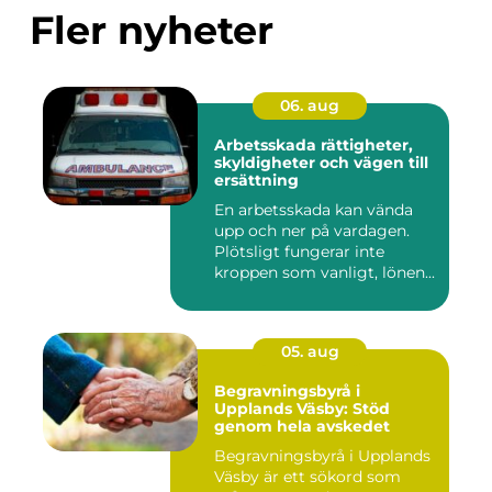
Fler nyheter
06. aug
Arbetsskada rättigheter,
skyldigheter och vägen till
ersättning
En arbetsskada kan vända
upp och ner på vardagen.
Plötsligt fungerar inte
kroppen som vanligt, lönen...
05. aug
Begravningsbyrå i
Upplands Väsby: Stöd
genom hela avskedet
Begravningsbyrå i Upplands
Väsby är ett sökord som