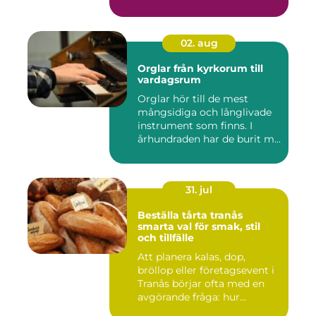
02. aug
Orglar från kyrkorum till
vardagsrum
Orglar hör till de mest
mångsidiga och långlivade
instrument som finns. I
århundraden har de burit m...
31. jul
Beställa tårta tranås
smarta val för smak, stil
och tillfälle
Att planera kalas, dop,
bröllop eller företagsevent i
Tranås börjar ofta med en
avgörande fråga: hur...