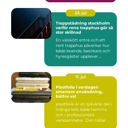
23. jul
Trappstädning stockholm
varför rena trapphus gör så
stor skillnad
En välskött entré och ett
rent trapphus påverkar hur
både boende, besökare och
hyresgäster upplever ...
11. jul
Plastfolie i vardagen
smartare användning,
bättre val
plastfolie är en självklar del i
många kök, både hemma
och i professionella
verksamheter. Den håller...