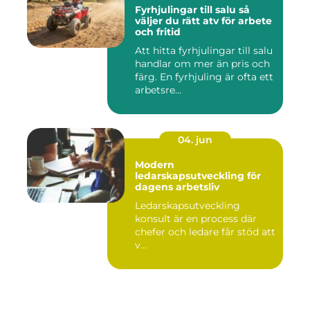
Fyrhjulingar till salu så
väljer du rätt atv för arbete
och fritid
Att hitta fyrhjulingar till salu
handlar om mer än pris och
färg. En fyrhjuling är ofta ett
arbetsre...
04. jun
Modern
ledarskapsutveckling för
dagens arbetsliv
Ledarskapsutveckling
konsult är en process där
chefer och ledare får stöd att
v...