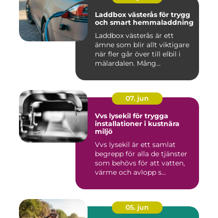
Laddbox västerås för trygg
och smart hemmaladdning
Laddbox västerås är ett
ämne som blir allt viktigare
när fler går över till elbil i
mälardalen. Mång...
07. jun
Vvs lysekil för trygga
installationer i kustnära
miljö
Vvs lysekil är ett samlat
begrepp för alla de tjänster
som behövs för att vatten,
värme och avlopp s...
05. jun