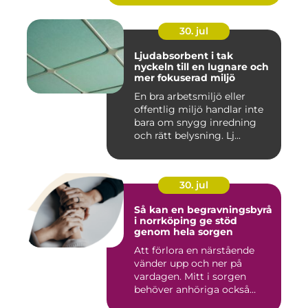
30. jul
Ljudabsorbent i tak
nyckeln till en lugnare och
mer fokuserad miljö
En bra arbetsmiljö eller
offentlig miljö handlar inte
bara om snygg inredning
och rätt belysning. Lj...
30. jul
Så kan en begravningsbyrå
i norrköping ge stöd
genom hela sorgen
Att förlora en närstående
vänder upp och ner på
vardagen. Mitt i sorgen
behöver anhöriga också
fatta...