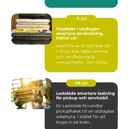
11. jul
Plastfolie i vardagen
smartare användning,
bättre val
plastfolie är en självklar del i
många kök, både hemma
och i professionella
verksamheter. Den håller...
09. jul
Lastsläde smartare lastning
för pickup och servicebil
En Lastsläde förvandlar
pickupflaket till en utdragbar
arbetsyta. I stället för att
krypa in på knän...