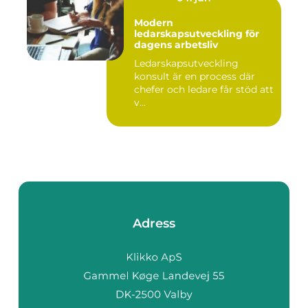
Modern
ledarskapsutveckling för
dagens arbetsliv
Ledarskapsutveckling
konsult är en process där
chefer och ledare får stöd att
v...
Adress