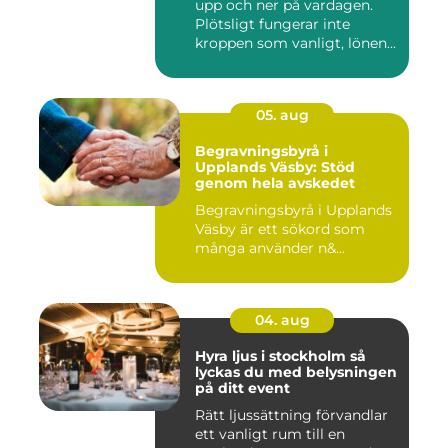
upp och ner på vardagen.
Plötsligt fungerar inte
kroppen som vanligt, lönen...
05. aug
Begravningsbyrå i
Upplands Väsby: Stöd
genom hela avskedet
Begravningsbyrå i Upplands
Väsby är ett sökord som
många använder n&...
04. aug
Hyra ljus i stockholm så
lyckas du med belysningen
på ditt event
Rätt ljussättning förvandlar
ett vanligt rum till en