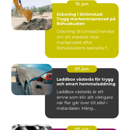
10. jun
Grävning i Strömstad:
Trygg markentreprenad på
Bohuskusten
Grävning Strömstad handlar
om att anpassa varje
markprojekt efter
Bohuskustens speciella f...
07. jun
Laddbox västerås för trygg
och smart hemmaladdning
Laddbox västerås är ett
ämne som blir allt viktigare
när fler går över till elbil i
mälardalen. Mång...
07. jun