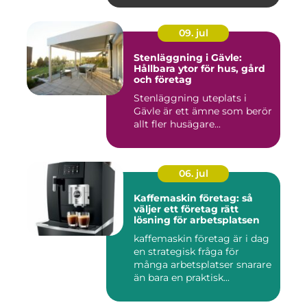
09. jul
Stenläggning i Gävle:
Hållbara ytor för hus, gård
och företag
Stenläggning uteplats i
Gävle är ett ämne som berör
allt fler husägare...
06. jul
Kaffemaskin företag: så
väljer ett företag rätt
lösning för arbetsplatsen
kaffemaskin företag är i dag
en strategisk fråga för
många arbetsplatser snarare
än bara en praktisk...