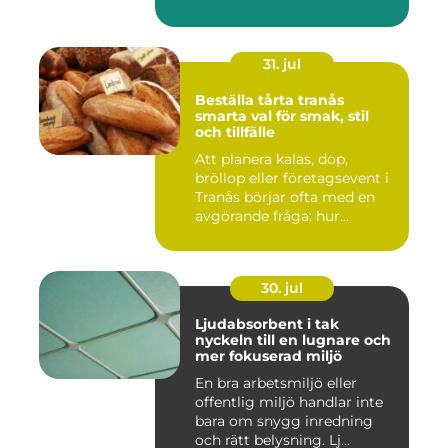
31. jul
Beställa tårta tranås
smarta val för smak, stil
och tillfälle
Att planera kalas, dop,
bröllop eller företagsevent i
Tranås börjar ofta med en
avgörande fråga: hur...
30. jul
Ljudabsorbent i tak
nyckeln till en lugnare och
mer fokuserad miljö
En bra arbetsmiljö eller
offentlig miljö handlar inte
bara om snygg inredning
och rätt belysning. Lj...