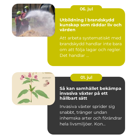
06. jul
Utbildning i brandskydd
kunskap som räddar liv och
värden
Att arbeta systematiskt med
brandskydd handlar inte bara
om att följa lagar och regler.
Det handlar ...
01. jul
Så kan samhället bekämpa
invasiva växter på ett
hållbart sätt
Invasiva växter sprider sig
snabbt, tränger undan
inhemska arter och förändrar
hela livsmiljöer. Kon...