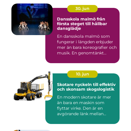
30. jun
Dansskola malmö från
första steget till hållbar
dansglädje
En dansskola malmö som
fungerar i längden erbjuder
mer än bara koreografier och
musik. En genomtänkt...
10. jun
Skotare nyckeln till effektiv
och skonsam skogslogistik
En modern skotare är mer
än bara en maskin som
flyttar virke. Den är en
avgörande länk mellan
avverk...