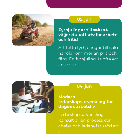
05. jun
Fyrhjulingar till salu så
väljer du rätt atv för arbete
och fritid
Att hitta fyrhjulingar till salu
handlar om mer än pris och
färg. En fyrhjuling är ofta ett
arbetsre...
04. jun
Modern
ledarskapsutveckling för
dagens arbetsliv
Ledarskapsutveckling
konsult är en process där
chefer och ledare får stöd att
v...