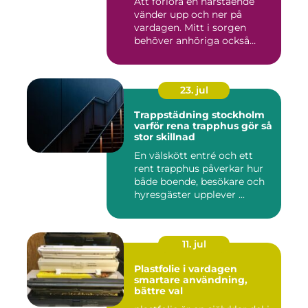
Att förlora en närstående
vänder upp och ner på
vardagen. Mitt i sorgen
behöver anhöriga också
fatta...
23. jul
Trappstädning stockholm
varför rena trapphus gör så
stor skillnad
En välskött entré och ett
rent trapphus påverkar hur
både boende, besökare och
hyresgäster upplever ...
11. jul
Plastfolie i vardagen
smartare användning,
bättre val