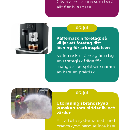
Gävle är ett ämne som berör
allt fler husägare...
06. jul
Kaffemaskin företag: så
väljer ett företag rätt
lösning för arbetsplatsen
kaffemaskin företag är i dag
en strategisk fråga för
många arbetsplatser snarare
än bara en praktisk...
06. jul
Utbildning i brandskydd
kunskap som räddar liv och
värden
Att arbeta systematiskt med
brandskydd handlar inte bara