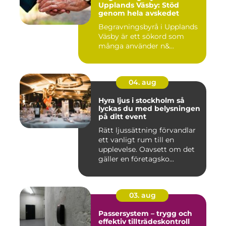
Upplands Väsby: Stöd
genom hela avskedet
Begravningsbyrå i Upplands
Väsby är ett sökord som
många använder n&...
04. aug
Hyra ljus i stockholm så
lyckas du med belysningen
på ditt event
Rätt ljussättning förvandlar
ett vanligt rum till en
upplevelse. Oavsett om det
gäller en företagsko...
03. aug
Passersystem – trygg och
effektiv tillträdeskontroll