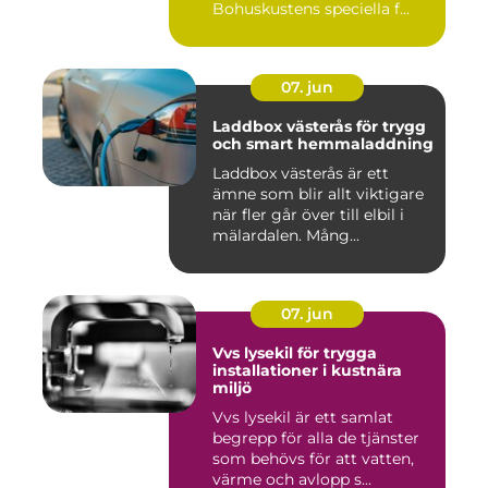
Bohuskustens speciella f...
07. jun
Laddbox västerås för trygg
och smart hemmaladdning
Laddbox västerås är ett
ämne som blir allt viktigare
när fler går över till elbil i
mälardalen. Mång...
07. jun
Vvs lysekil för trygga
installationer i kustnära
miljö
Vvs lysekil är ett samlat
begrepp för alla de tjänster
som behövs för att vatten,
värme och avlopp s...