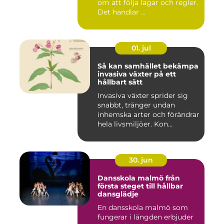
om att följa lagar och regler.
Det handlar ...
01. jul
Så kan samhället bekämpa
invasiva växter på ett
hållbart sätt
Invasiva växter sprider sig
snabbt, tränger undan
inhemska arter och förändrar
hela livsmiljöer. Kon...
30. jun
Dansskola malmö från
första steget till hållbar
dansglädje
En dansskola malmö som
fungerar i längden erbjuder