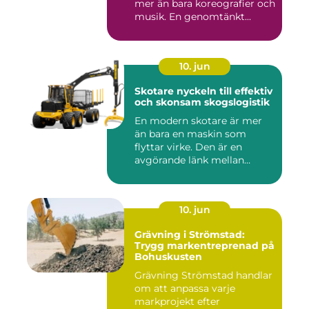
mer än bara koreografier och
musik. En genomtänkt...
10. jun
Skotare nyckeln till effektiv
och skonsam skogslogistik
En modern skotare är mer
än bara en maskin som
flyttar virke. Den är en
avgörande länk mellan
avverk...
10. jun
Grävning i Strömstad:
Trygg markentreprenad på
Bohuskusten
Grävning Strömstad handlar
om att anpassa varje
markprojekt efter