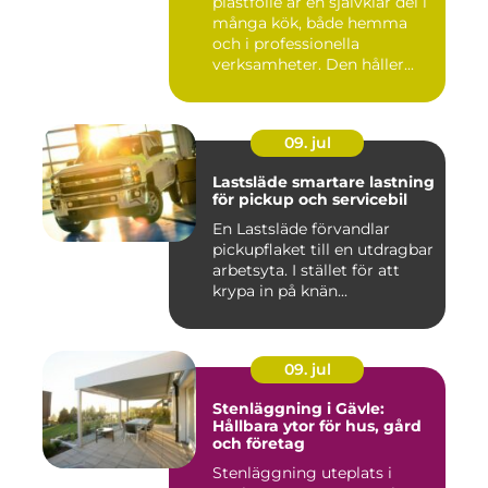
plastfolie är en självklar del i
många kök, både hemma
och i professionella
verksamheter. Den håller...
09. jul
Lastsläde smartare lastning
för pickup och servicebil
En Lastsläde förvandlar
pickupflaket till en utdragbar
arbetsyta. I stället för att
krypa in på knän...
09. jul
Stenläggning i Gävle:
Hållbara ytor för hus, gård
och företag
Stenläggning uteplats i