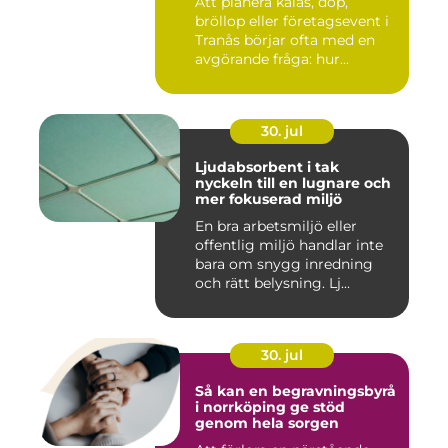
Att planera kalas, dop,
bröllop eller företagsevent i
Tranås börjar ofta med en
avgörande fråga: hur...
30. jul
Ljudabsorbent i tak
nyckeln till en lugnare och
mer fokuserad miljö
En bra arbetsmiljö eller
offentlig miljö handlar inte
bara om snygg inredning
och rätt belysning. Lj...
30. jul
Så kan en begravningsbyrå
i norrköping ge stöd
genom hela sorgen