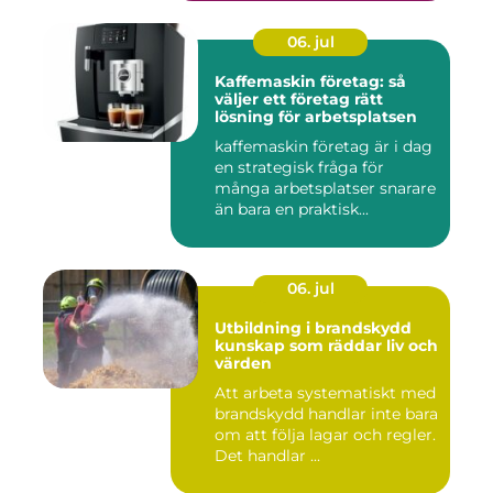
06. jul
Kaffemaskin företag: så
väljer ett företag rätt
lösning för arbetsplatsen
kaffemaskin företag är i dag
en strategisk fråga för
många arbetsplatser snarare
än bara en praktisk...
06. jul
Utbildning i brandskydd
kunskap som räddar liv och
värden
Att arbeta systematiskt med
brandskydd handlar inte bara
om att följa lagar och regler.
Det handlar ...