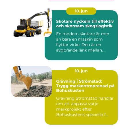
10. jun
Skotare nyckeln till effektiv
och skonsam skogslogistik
En modern skotare är mer
än bara en maskin som
flyttar virke. Den är en
avgörande länk mellan
avverk...
10. jun
Grävning i Strömstad:
Trygg markentreprenad på
Bohuskusten
Grävning Strömstad handlar
om att anpassa varje
markprojekt efter
Bohuskustens speciella f...