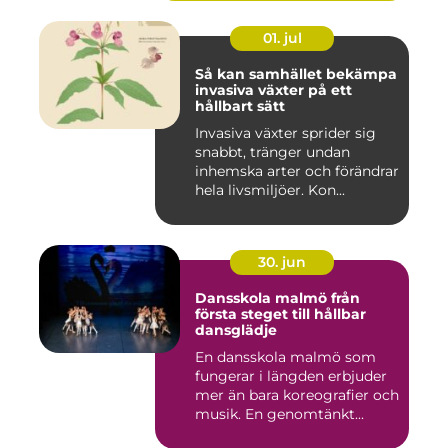
01. jul
Så kan samhället bekämpa
invasiva växter på ett
hållbart sätt
Invasiva växter sprider sig
snabbt, tränger undan
inhemska arter och förändrar
hela livsmiljöer. Kon...
30. jun
Dansskola malmö från
första steget till hållbar
dansglädje
En dansskola malmö som
fungerar i längden erbjuder
mer än bara koreografier och
musik. En genomtänkt...