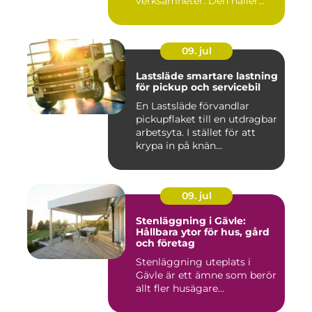
verksamheter. Den håller...
09. jul
Lastsläde smartare lastning
för pickup och servicebil
En Lastsläde förvandlar
pickupflaket till en utdragbar
arbetsyta. I stället för att
krypa in på knän...
09. jul
Stenläggning i Gävle:
Hållbara ytor för hus, gård
och företag
Stenläggning uteplats i
Gävle är ett ämne som berör
allt fler husägare...