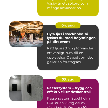
Väsby är ett sökord som
många använder n&...
04. aug
Hyra ljus i stockholm så
lyckas du med belysningen
på ditt event
Rätt ljussättning förvandlar
ett vanligt rum till en
upplevelse. Oavsett om det
gäller en företagsko...
03. aug
Passersystem – trygg och
effektiv tillträdeskontroll
Passersystem Stockholm
BRF är en viktig del av
säkerhetsåtgärderna för