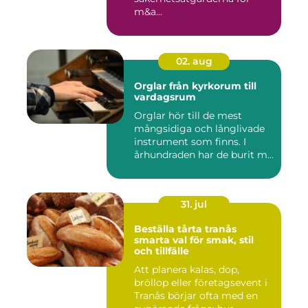
m&a...
02. aug
Orglar från kyrkorum till
vardagsrum
Orglar hör till de mest
mångsidiga och långlivade
instrument som finns. I
århundraden har de burit m...
31. jul
Beställa tårta tranås
smarta val för smak, stil
och tillfälle
Att planera kalas, dop,
bröllop eller företagsevent i
Tranås börjar ofta med en