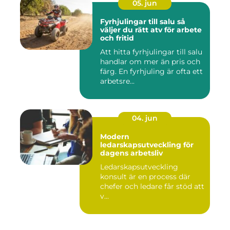
05. jun
Fyrhjulingar till salu så
väljer du rätt atv för arbete
och fritid
Att hitta fyrhjulingar till salu
handlar om mer än pris och
färg. En fyrhjuling är ofta ett
arbetsre...
04. jun
Modern
ledarskapsutveckling för
dagens arbetsliv
Ledarskapsutveckling
konsult är en process där
chefer och ledare får stöd att
v...