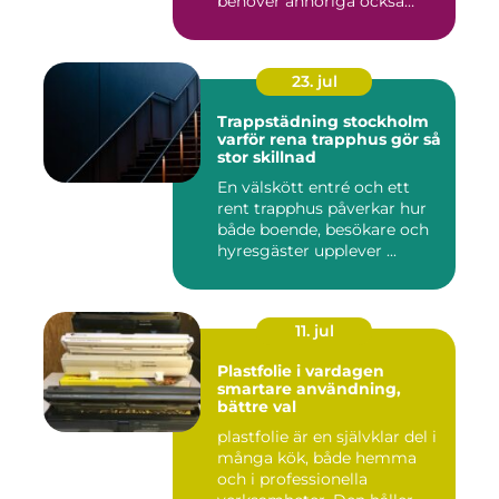
behöver anhöriga också
fatta...
23. jul
Trappstädning stockholm
varför rena trapphus gör så
stor skillnad
En välskött entré och ett
rent trapphus påverkar hur
både boende, besökare och
hyresgäster upplever ...
11. jul
Plastfolie i vardagen
smartare användning,
bättre val
plastfolie är en självklar del i
många kök, både hemma
och i professionella