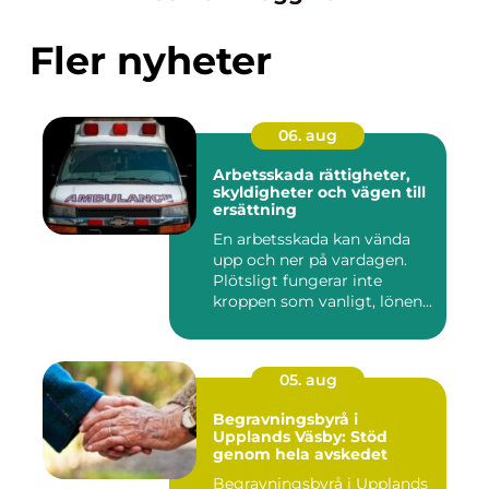
Fler nyheter
06. aug
Arbetsskada rättigheter,
skyldigheter och vägen till
ersättning
En arbetsskada kan vända
upp och ner på vardagen.
Plötsligt fungerar inte
kroppen som vanligt, lönen...
05. aug
Begravningsbyrå i
Upplands Väsby: Stöd
genom hela avskedet
Begravningsbyrå i Upplands