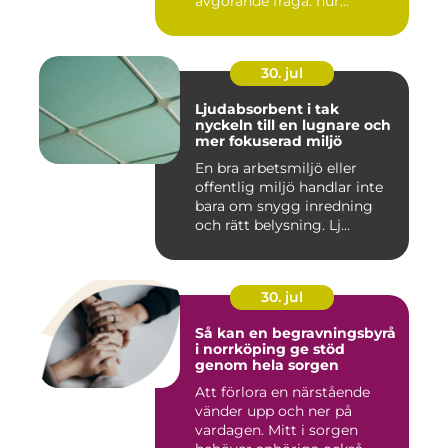
avgörande fråga: hur...
30. jul
Ljudabsorbent i tak
nyckeln till en lugnare och
mer fokuserad miljö
En bra arbetsmiljö eller
offentlig miljö handlar inte
bara om snygg inredning
och rätt belysning. Lj...
30. jul
Så kan en begravningsbyrå
i norrköping ge stöd
genom hela sorgen
Att förlora en närstående
vänder upp och ner på
vardagen. Mitt i sorgen