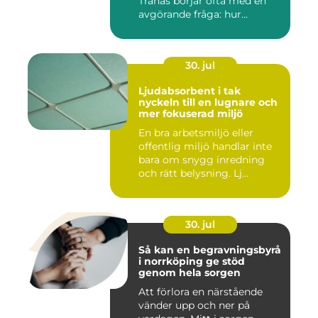
Tranås börjar ofta med en
avgörande fråga: hur...
30. jul
Ljudabsorbent i tak
nyckeln till en lugnare och
mer fokuserad miljö
En bra arbetsmiljö eller
offentlig miljö handlar inte
bara om snygg inredning
och rätt belysning. Lj...
30. jul
Så kan en begravningsbyrå
i norrköping ge stöd
genom hela sorgen
Att förlora en närstående
vänder upp och ner på