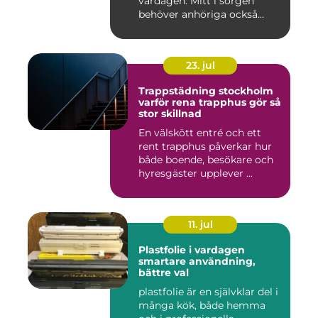
vardagen. Mitt i sorgen
behöver anhöriga också
fatta...
23. jul
Trappstädning stockholm
varför rena trapphus gör så
stor skillnad
En välskött entré och ett
rent trapphus påverkar hur
både boende, besökare och
hyresgäster upplever ...
11. jul
Plastfolie i vardagen
smartare användning,
bättre val
plastfolie är en självklar del i
många kök, både hemma