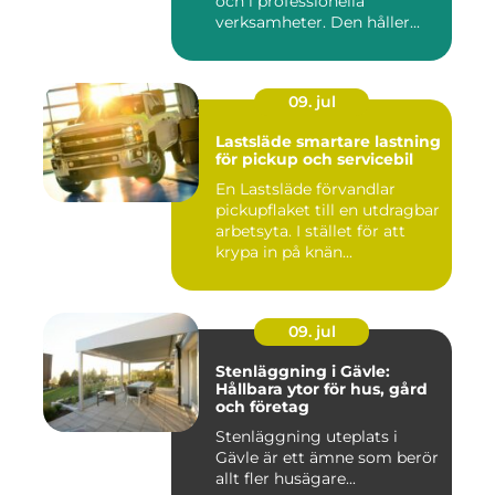
och i professionella
verksamheter. Den håller...
09. jul
Lastsläde smartare lastning
för pickup och servicebil
En Lastsläde förvandlar
pickupflaket till en utdragbar
arbetsyta. I stället för att
krypa in på knän...
09. jul
Stenläggning i Gävle:
Hållbara ytor för hus, gård
och företag
Stenläggning uteplats i
Gävle är ett ämne som berör
allt fler husägare...