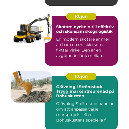
10. jun
Skotare nyckeln till effektiv
och skonsam skogslogistik
En modern skotare är mer
än bara en maskin som
flyttar virke. Den är en
avgörande länk mellan
avverk...
10. jun
Grävning i Strömstad:
Trygg markentreprenad på
Bohuskusten
Grävning Strömstad handlar
om att anpassa varje
markprojekt efter
Bohuskustens speciella f...