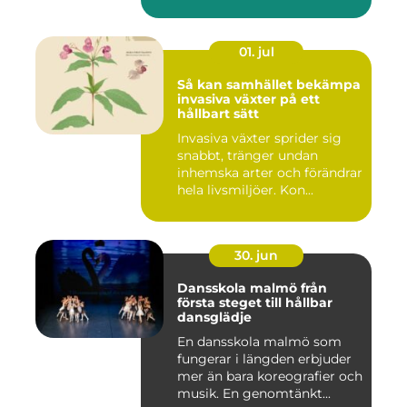
01. jul
Så kan samhället bekämpa
invasiva växter på ett
hållbart sätt
Invasiva växter sprider sig
snabbt, tränger undan
inhemska arter och förändrar
hela livsmiljöer. Kon...
30. jun
Dansskola malmö från
första steget till hållbar
dansglädje
En dansskola malmö som
fungerar i längden erbjuder
mer än bara koreografier och
musik. En genomtänkt...