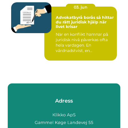
03. jun
Advokatbyrå borås så hittar
du rätt juridisk hjälp när
livet krisar
När en konflikt hamnar på
juridisk nivå påverkas ofta
hela vardagen. En
vårdnadstvist, en
brottsmiss...
Adress