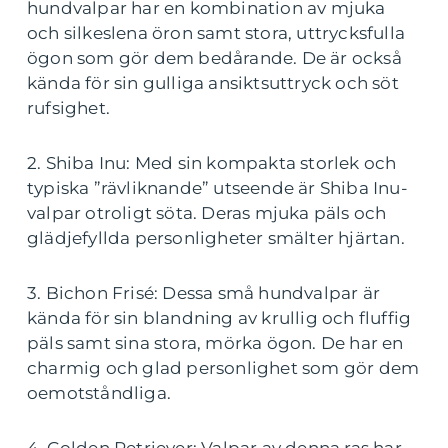
hundvalpar har en kombination av mjuka
och silkeslena öron samt stora, uttrycksfulla
ögon som gör dem bedårande. De är också
kända för sin gulliga ansiktsuttryck och söt
rufsighet.
2. Shiba Inu: Med sin kompakta storlek och
typiska ”rävliknande” utseende är Shiba Inu-
valpar otroligt söta. Deras mjuka päls och
glädjefyllda personligheter smälter hjärtan.
3. Bichon Frisé: Dessa små hundvalpar är
kända för sin blandning av krullig och fluffig
päls samt sina stora, mörka ögon. De har en
charmig och glad personlighet som gör dem
oemotståndliga.
4. Golden Retriever: Valpar av denna ras har