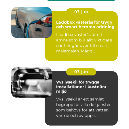
07. jun
Laddbox västerås för trygg
och smart hemmaladdning
Laddbox västerås är ett
ämne som blir allt viktigare
när fler går över till elbil i
mälardalen. Mång...
07. jun
Vvs lysekil för trygga
installationer i kustnära
miljö
Vvs lysekil är ett samlat
begrepp för alla de tjänster
som behövs för att vatten,
värme och avlopp s...