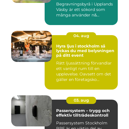
Begravningsbyrå i Upplands
Väsby är ett sökord som
många använder n&...
04. aug
Hyra ljus i stockholm så
lyckas du med belysningen
på ditt event
Rätt ljussättning förvandlar
ett vanligt rum till en
upplevelse. Oavsett om det
gäller en företagsko...
03. aug
Passersystem – trygg och
effektiv tillträdeskontroll
Passersystem Stockholm
BRF är en viktig del av