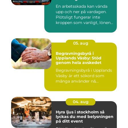
En arbetsskada kan vända
upp och ner på vardagen.
Plötsligt fungerar inte
kroppen som vanligt, lönen...
05. aug
Begravningsbyrå i
Upplands Väsby: Stöd
genom hela avskedet
Begravningsbyrå i Upplands
Väsby är ett sökord som
många använder n&...
04. aug
Hyra ljus i stockholm så
lyckas du med belysningen
på ditt event