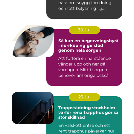
bara om snygg inredning
och rätt belysning. Lj...
30. jul
Så kan en begravningsbyrå
i norrköping ge stöd
genom hela sorgen
Att förlora en närstående
vänder upp och ner på
vardagen. Mitt i sorgen
behöver anhöriga också
fatta...
23. jul
Trappstädning stockholm
varför rena trapphus gör så
stor skillnad
En välskött entré och ett
rent trapphus påverkar hur