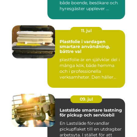
både boende, besökare och
hyresgäster upplever ...
11. jul
Plastfolie i vardagen
smartare användning,
bättre val
plastfolie är en självklar del i
många kök, både hemma
och i professionella
verksamheter. Den håller...
09. jul
Lastsläde smartare lastning
för pickup och servicebil
En Lastsläde förvandlar
pickupflaket till en utdragbar
arbetsyta. I stället för att