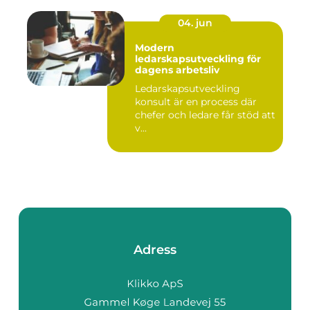
04. jun
Modern
ledarskapsutveckling för
dagens arbetsliv
Ledarskapsutveckling
konsult är en process där
chefer och ledare får stöd att
v...
Adress