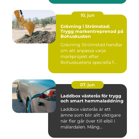
10. jun
Grävning i Strömstad:
Trygg markentreprenad på
Bohuskusten
Grävning Strömstad handlar
om att anpassa varje
markprojekt efter
Bohuskustens speciella f...
07. jun
Laddbox västerås för trygg
och smart hemmaladdning
Laddbox västerås är ett
ämne som blir allt viktigare
när fler går över till elbil i
mälardalen. Mång...