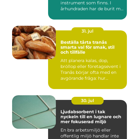
instrument som finns. I
århundraden har de burit m...
31. jul
Beställa tårta tranås
smarta val för smak, stil
och tillfälle
Att planera kalas, dop,
bröllop eller företagsevent i
Tranås börjar ofta med en
avgörande fråga: hur...
30. jul
Ljudabsorbent i tak
nyckeln till en lugnare och
mer fokuserad miljö
En bra arbetsmiljö eller
offentlig miljö handlar inte