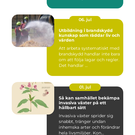
06. jul
Utbildning i brandskydd
kunskap som räddar liv och
värden
Att arbeta systematiskt med
brandskydd handlar inte bara
om att följa lagar och regler.
Det handlar ...
01. jul
Så kan samhället bekämpa
invasiva växter på ett
hållbart sätt
Invasiva växter sprider sig
snabbt, tränger undan
inhemska arter och förändrar
hela livsmiljöer. Kon...